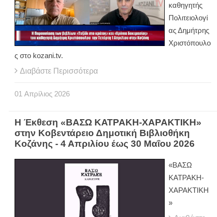
καθηγητής
Πολιτειολογί
ας Δημήτρης
Χριστόπουλο
ς στο kozani.tv.
Διαβάστε Περισσότερα
01
Απρίλιος
2026
H Έκθεση «ΒΑΣΩ ΚΑΤΡΑΚΗ-ΧΑΡΑΚΤΙΚΗ»
στην Κοβεντάρειο Δημοτική Βιβλιοθήκη
Κοζάνης - 4 Απριλίου έως 30 Μαΐου 2026
«ΒΑΣΩ
ΚΑΤΡΑΚΗ-
ΧΑΡΑΚΤΙΚΗ
»