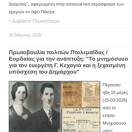
Δούμπας", αφιερωμένη στην κατανυκτική ατμόσφαιρα των
ημερών εν όψει Πάσχα.
Διαβάστε Περισσότερα
30
Μάρτιος
2026
Πρωτοβουλία πολιτών Πτολεμαΐδας /
Εορδαίας για την ανάπτυξη: "Το μνημόσυνο
για τον ευεργέτη Γ. Κεχαγιά και η ξεχασμένη
υπόσχεση του Δημάρχου"
Πέρασαν
ήδη 15 μέρες
(15-03-2026)
από το
ετήσιο
Μνημόσυνο
υπέρ