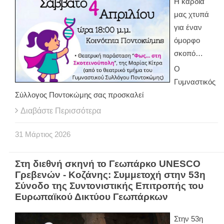
Η καρδιά
μας χτυπά
για έναν
όμορφο
σκοπό…
Ο
Γυμναστικός
Σύλλογος Ποντοκώμης σας προσκαλεί
Διαβάστε Περισσότερα
31
Μάρτιος
2026
Στη διεθνή σκηνή το Γεωπάρκο UNESCO
Γρεβενών - Κοζάνης: Συμμετοχή στην 53η
Σύνοδο της Συντονιστικής Επιτροπής του
Ευρωπαϊκού Δικτύου Γεωπάρκων
Στην 53η