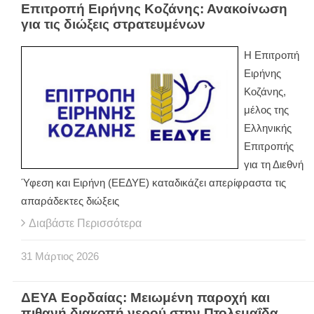
Επιτροπή Ειρήνης Κοζάνης: Ανακοίνωση
για τις διώξεις στρατευμένων
Η Επιτροπή
Ειρήνης
Κοζάνης,
μέλος της
Ελληνικής
Επιτροπής
για τη Διεθνή
Ύφεση και Ειρήνη (ΕΕΔΥΕ) καταδικάζει απερίφραστα τις
απαράδεκτες διώξεις
Διαβάστε Περισσότερα
31
Μάρτιος
2026
ΔΕΥΑ Εορδαίας: Μειωμένη παροχή και
πιθανή διακοπή νερού στην Πτολεμαΐδα