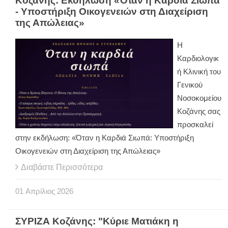
Κοζάνης: Εκδήλωση «Όταν η Καρδιά Σιωπά
- Υποστήριξη Οικογενειών στη Διαχείριση
της Απώλειας»
Η
Καρδιολογικ
ή Κλινική του
Γενικού
Νοσοκομείου
Κοζάνης σας
προσκαλεί
στην εκδήλωση: «Όταν η Καρδιά Σιωπά: Υποστήριξη
Οικογενειών στη Διαχείριση της Απώλειας»
Διαβάστε Περισσότερα
01
Απρίλιος
2026
ΣΥΡΙΖΑ Κοζάνης: "Κύριε Ματιάκη η