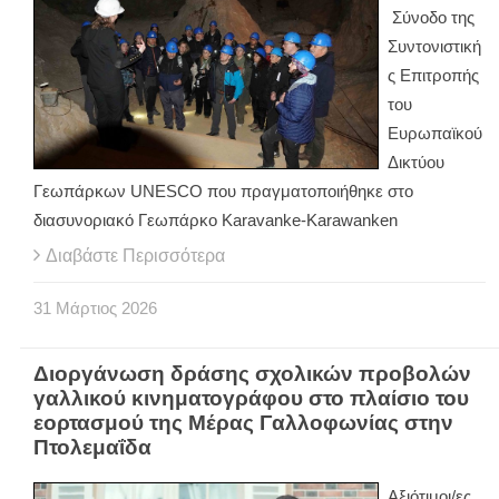
Σύνοδο της
Συντονιστική
ς Επιτροπής
του
Ευρωπαϊκού
Δικτύου
Γεωπάρκων UNESCO που πραγματοποιήθηκε στο
διασυνοριακό Γεωπάρκο Karavanke-Karawanken
Διαβάστε Περισσότερα
31
Μάρτιος
2026
Διοργάνωση δράσης σχολικών προβολών
γαλλικού κινηματογράφου στο πλαίσιο του
εορτασμού της Μέρας Γαλλοφωνίας στην
Πτολεμαΐδα
Αξιότιμοι/ες,