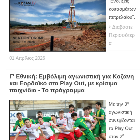
"Ενδείξεις
κοιτασμάτων
πετρελαίου".
Διαβάστε
Περισσότερ
α
01
Απρίλιος
2026
Γ' Εθνική: Εμβόλιμη αγωνιστική για Κοζάνη
και Εορδαϊκό στα Play Out, με κρίσιμα
παιχνίδια - Το πρόγραμμα
η
Με την 3
αγωνιστική
συνεχίζονται
τα
Play
Out
ο
στον 2