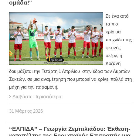
ομάδα!"
Σε ένα από
τα πιο
κρίσιμα
παιχνίδια της
φετινής
σεζόν, η
Κοζάνη
δοκιμάζεται την Τετάρτη 1 Απριλίου στην έδρα των Ακριτών
Συκεών, σε μια αναμέτρηση που μπορεί να κρίνει πολλά στη
μάχη για την παραμονή.
Διαβάστε Περισσότερα
31
Μάρτιος
2026
“ΕΛΠΙΔΑ” – Γεωργία Ζεμπιλιάδου: Έκθεση-
καταπέλτης της Ευρωπαϊκής Επιτροπής για