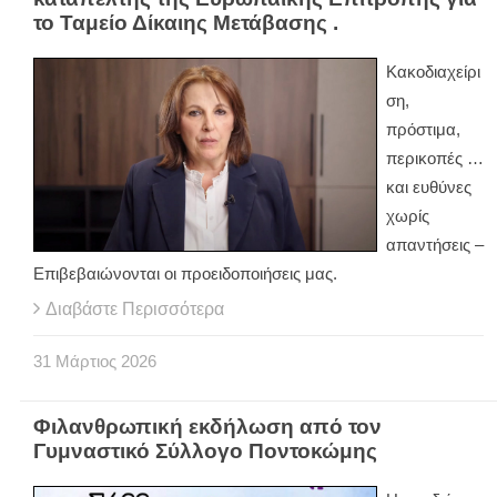
το Ταμείο Δίκαιης Μετάβασης .
Κακοδιαχείρι
ση,
πρόστιμα,
περικοπές …
και ευθύνες
χωρίς
απαντήσεις –
Επιβεβαιώνονται οι προειδοποιήσεις μας.
Διαβάστε Περισσότερα
31
Μάρτιος
2026
Φιλανθρωπική εκδήλωση από τον
Γυμναστικό Σύλλογο Ποντοκώμης