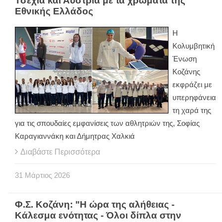
Τσεχία και Αυστρία με τα χρώματα της
Εθνικής Ελλάδος
Η
Κολυμβητική
Ένωση
Κοζάνης
εκφράζει με
υπερηφάνεια
τη χαρά της
για τις σπουδαίες εμφανίσεις των αθλητριών της, Σοφίας
Καραγιαννάκη και Δήμητρας Χαλκιά
Διαβάστε Περισσότερα
31
Μάρτιος
2026
Φ.Σ. Κοζάνη: "Η ώρα της αλήθειας -
Κάλεσμα ενότητας - Όλοι δίπλα στην