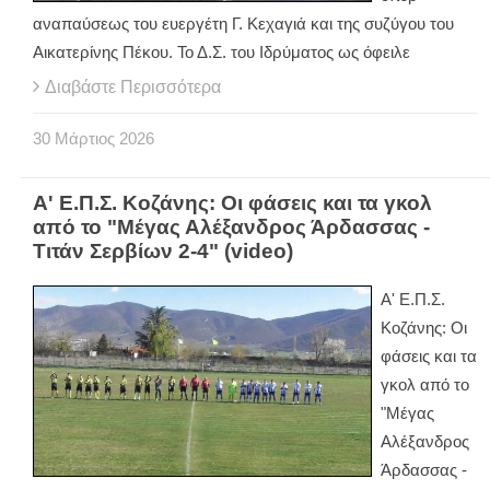
αναπαύσεως του ευεργέτη Γ. Κεχαγιά και της συζύγου του
Αικατερίνης Πέκου. Το Δ.Σ. του Ιδρύματος ως όφειλε
Διαβάστε Περισσότερα
30
Μάρτιος
2026
Α' Ε.Π.Σ. Κοζάνης: Οι φάσεις και τα γκολ
από το "Μέγας Αλέξανδρος Άρδασσας -
Τιτάν Σερβίων 2-4" (video)
Α' Ε.Π.Σ.
Κοζάνης: Οι
φάσεις και τα
γκολ από το
"Μέγας
Αλέξανδρος
Άρδασσας -