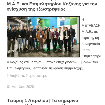
Μ.Α.Ε. και Επιμελητηρίου Κοζάνης για την
ενίσχυση της εξωστρέφειας
Η
ΜΕΤΑΒΑΣΗ
Μ.Α.Ε., σε
στρατηγική
συνεργασία
με το
Επιμελητήρι
ο Κοζάνης και με τη συμμετοχή επιχειρήσεων – μελών του
Επιμελητηρίου, υλοποίησε τη δράση συμμετοχής
Διαβάστε Περισσότερα
01
Απρίλιος
2026
Τετάρτη 1 Απριλίου | Τα σημερινά