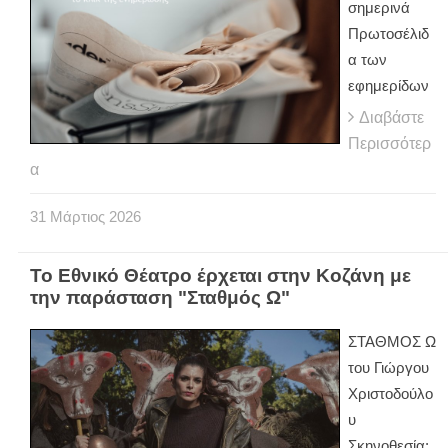
σημερινά
Πρωτοσέλιδ
α των
εφημερίδων
Διαβάστε
Περισσότερ
α
31
Μάρτιος
2026
Το Εθνικό Θέατρο έρχεται στην Κοζάνη με
την παράσταση "Σταθμός Ω"
ΣΤΑΘΜΟΣ Ω
του Γιώργου
Χριστοδούλο
υ
Σκηνοθεσία: