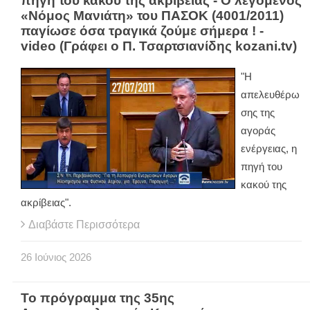
πηγή του κακού της ακρίβειας - Ο λεγόμενος
«Νόμος Μανιάτη» του ΠΑΣΟΚ (4001/2011)
παγίωσε όσα τραγικά ζούμε σήμερα ! -
video (Γράφει ο Π. Τσαρτσιανίδης kozani.tv)
"Η
απελευθέρω
σης της
αγοράς
ενέργειας, η
πηγή του
κακού της
ακρίβειας".
Διαβάστε Περισσότερα
26
Ιούνιος
2026
Το πρόγραμμα της 35ης