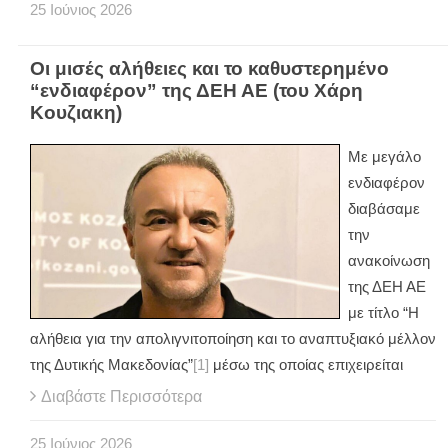
25
Ιούνιος
2026
Οι μισές αλήθειες και το καθυστερημένο
“ενδιαφέρον” της ΔΕΗ ΑΕ (του Χάρη
Κουζιακη)
Με μεγάλο
ενδιαφέρον
διαβάσαμε
την
ανακοίνωση
της ΔΕΗ ΑΕ
με τίτλο “Η
αλήθεια για την απολιγνιτοποίηση και το αναπτυξιακό μέλλον
της Δυτικής Μακεδονίας”
[1]
μέσω της οποίας επιχειρείται
Διαβάστε Περισσότερα
25
Ιούνιος
2026