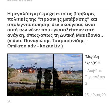
Η μεγαλύτερη έκρηξη από τις βάρβαρες
πολιτικές της "πράσινης μετάβασης" και
απολιγνιτοποίησης δεν ακούγεται, είναι
αυτή των νέων που εγκαταλείπουν από
ανάγκη, όπως-όπως τη Δυτική Μακεδονία…
(video: Παναγιώτης Τσαρτσιανίδης -
Omikron adv - kozani.tv )
"Μεγάλη
έκρηξη" !!
Διαβάστε
Περισσότερ
α
25
Ιούνιος
20
26