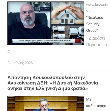
www.kozani.t
v
-
"Νικολάου
Security
Group"
Διαβάστε
Περισσότερ
α
24
Ιούνιος
2026
Απάντηση Κουκουλόπουλου στην
Ανακοίνωση ΔΕΗ: «Η Δυτική Μακεδονία
ανήκει στην Ελληνική Δημοκρατία»
Με
καθυστέρησ