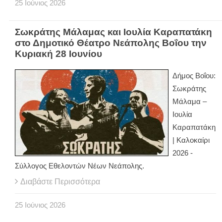
25
Ιούνιος
2026
Σωκράτης Mάλαμας και Iουλία Καραπατάκη
στο Δημοτικό Θέατρο Νεάπολης Βοΐου την
Κυριακή 28 Ιουνίου
Δήμος Βοΐου:
Σωκράτης
Mάλαμα –
Iουλία
Καραπατάκη
| Καλοκαίρι
2026 -
Σύλλογος Εθελοντών Νέων Νεάπολης.
Διαβάστε Περισσότερα
25
Ιούνιος
2026