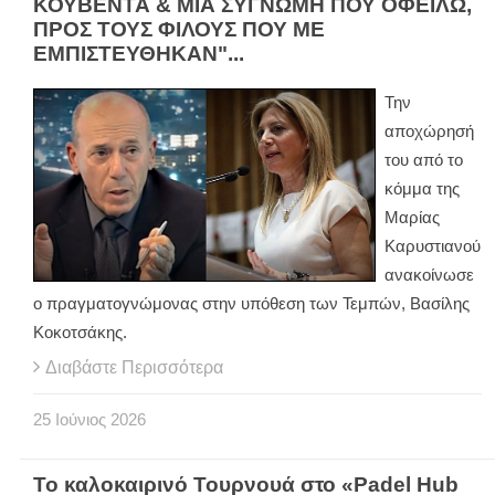
ΚΟΥΒΕΝΤΑ & ΜΙΑ ΣΥΓΝΩΜΗ ΠΟΥ ΟΦΕΙΛΩ,
ΠΡΟΣ ΤΟΥΣ ΦΙΛΟΥΣ ΠΟΥ ΜΕ
ΕΜΠΙΣΤΕΥΘΗΚΑΝ"...
Την
αποχώρησή
του από το
κόμμα της
Μαρίας
Καρυστιανού
ανακοίνωσε
ο πραγματογνώμονας στην υπόθεση των Τεμπών, Βασίλης
Κοκοτσάκης.
Διαβάστε Περισσότερα
25
Ιούνιος
2026
Το καλοκαιρινό Τουρνουά στο «Padel Hub