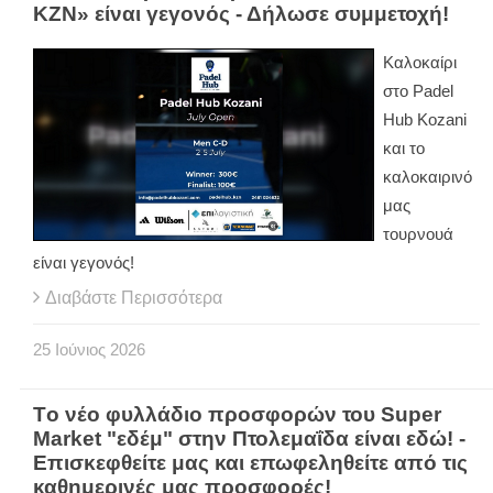
KΖΝ» είναι γεγονός - Δήλωσε συμμετοχή!
Καλοκαίρι
στο
Padel
Hub
Kozani
και το
καλοκαιρινό
μας
τουρνουά
είναι γεγονός!
Διαβάστε Περισσότερα
25
Ιούνιος
2026
Tο νέο φυλλάδιο προσφορών του Super
Market "εδέμ" στην Πτολεμαΐδα είναι εδώ! -
Επισκεφθείτε μας και επωφεληθείτε από τις
καθημερινές μας προσφορές!