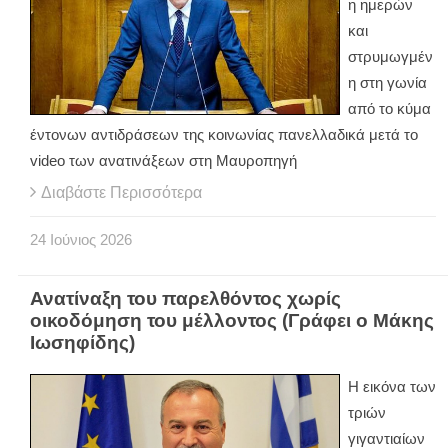
η ημερών
και
στρυμωγμέν
η στη γωνία
από το κύμα
έντονων αντιδράσεων της κοινωνίας πανελλαδικά μετά το
video των ανατινάξεων στη Μαυροπηγή
Διαβάστε Περισσότερα
24
Ιούνιος
2026
Ανατίναξη του παρελθόντος χωρίς
οικοδόμηση του μέλλοντος (Γράφει ο Μάκης
Ιωσηφίδης)
Η εικόνα των
τριών
γιγαντιαίων