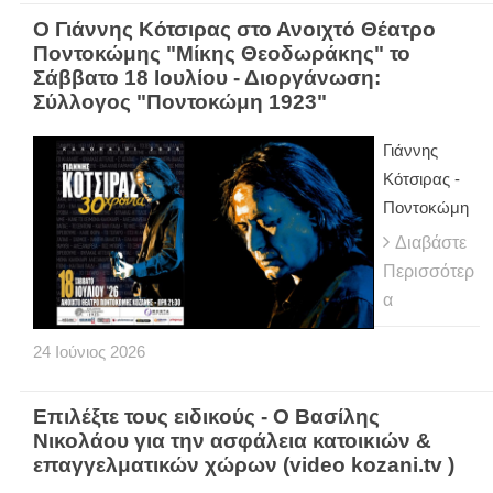
Ο Γιάννης Κότσιρας στο Ανοιχτό Θέατρο
Ποντοκώμης "Μίκης Θεοδωράκης" το
Σάββατο 18 Ιουλίου - Διοργάνωση:
Σύλλογος "Ποντοκώμη 1923"
Γιάννης
Κότσιρας -
Ποντοκώμη
Διαβάστε
Περισσότερ
α
24
Ιούνιος
2026
Επιλέξτε τους ειδικούς - Ο Βασίλης
Νικολάου για την ασφάλεια κατοικιών &
επαγγελματικών χώρων (video kozani.tv )