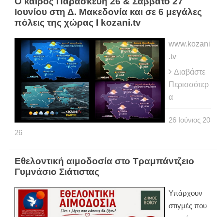
Ο καιρός Παρασκευή 26 & Σάββατο 27
Ιουνίου στη Δ. Μακεδονία και σε 6 μεγάλες
πόλεις της χώρας Ι kozani.tv
www.kozani
.tv
Διαβάστε
Περισσότερ
α
26
Ιούνιος
20
26
Εθελοντική αιμοδοσία στο Τραμπάντζειο
Γυμνάσιο Σιάτιστας
Υπάρχουν
στιγμές που