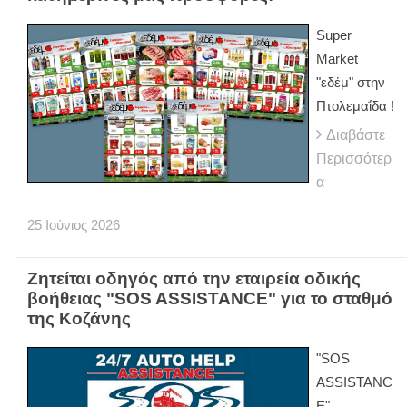
Super
Market
"εδέμ" στην
Πτολεμαΐδα !
Διαβάστε
Περισσότερ
α
25
Ιούνιος
2026
Ζητείται οδηγός από την εταιρεία οδικής
βοήθειας "SOS ASSISTANCE" για το σταθμό
της Κοζάνης
"SOS
ASSISTANC
E"