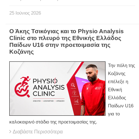
25
Ιούνιος
2026
Ο Άκης Τσικόγιας και το Physio Analysis
Clinic στο πλευρό της Εθνικής Ελλάδος
Παίδων U16 στην προετοιμασία της
Κοζάνης
Την πόλη της
Κοζάνης
επέλεξε η
Εθνική
Ελλάδος
Παίδων U16
για το
καλοκαιρινό στάδιο της προετοιμασίας της.
Διαβάστε Περισσότερα