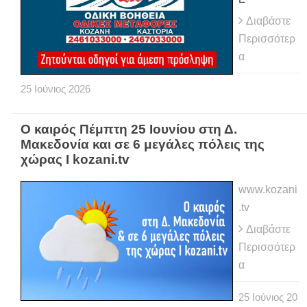
Διαβάστε
Περισσότερ
α
25
Ιούνιος
2026
Ο καιρός Πέμπτη 25 Ιουνίου στη Δ.
Μακεδονία και σε 6 μεγάλες πόλεις της
χώρας Ι kozani.tv
www.kozani
.tv
Διαβάστε
Περισσότερ
α
25
Ιούνιος
20