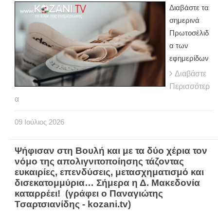
Διαβάστε τα
σημερινά
Πρωτοσέλιδ
α των
εφημερίδων
Διαβάστε
Περισσότερ
α
09
Ιούλιος
2026
Ψήφισαν στη Βουλή και με τα δύο χέρια τον
νόμο της απολιγνιτοποίησης τάζοντας
ευκαιρίες, επενδύσεις, μετασχηματισμό και
δισεκατομμύρια… Σήμερα η Δ. Μακεδονία
καταρρέει! (γράφει ο Παναγιώτης
Τσαρτσιανίδης - kozani.tv)