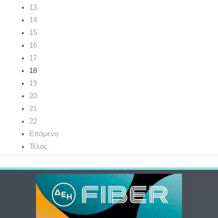
13
14
15
16
17
18
19
20
21
22
Επόμενο
Τέλος