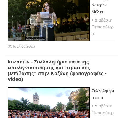
Κατερίνα
Μήλιου
Διαβάστε
Περισσότερ
α
09
Ιούλιος
2026
kozani.tv - Συλλαλητήριο κατά της
απολιγνιτοποίησης και "πράσινης
μετάβασης" στην Κοζάνη (φωτογραφίες -
video)
Συλλαλητήρι
ο κατά
Διαβάστε
Περισσότερ