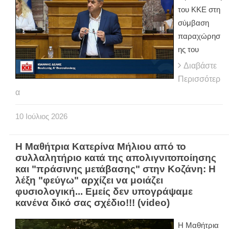
του ΚΚΕ στη
σύμβαση
παραχώρησ
ης του
Διαβάστε
Περισσότερ
α
10
Ιούλιος
2026
H Μαθήτρια Κατερίνα Μήλιου από το
συλλαλητήριο κατά της απολιγνιτοποίησης
και "πράσινης μετάβασης" στην Κοζάνη: Η
λέξη "φεύγω" αρχίζει να μοιάζει
φυσιολογική... Εμείς δεν υπογράψαμε
κανένα δικό σας σχέδιο!!! (video)
H Μαθήτρια