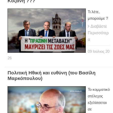
Κοζάνη ???
Τι λέτε,
μπορούμε ?
Διαβάστε
Περισσότερ
α
09
Ιούλιος
20
26
Πολιτική Ηθική και ευθύνη (του Βασίλη
Μαρκόπουλου)
Το κομματικό
στέλεχος
εξελίσσεται
σε