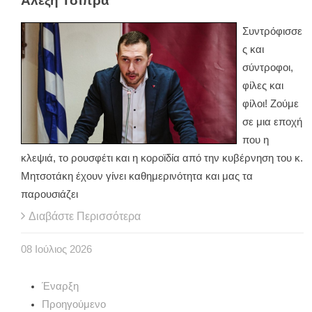
Αλέξη Τσίπρα
Συντρόφισσε
ς και
σύντροφοι,
φίλες και
φίλοι! Ζούμε
σε μια εποχή
που η
κλεψιά, το ρουσφέτι και η κοροϊδία από την κυβέρνηση του κ.
Μητσοτάκη έχουν γίνει καθημερινότητα και μας τα
παρουσιάζει
Διαβάστε Περισσότερα
08
Ιούλιος
2026
Έναρξη
Προηγούμενο