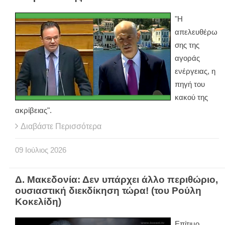
"Η
απελευθέρω
σης της
αγοράς
ενέργειας, η
πηγή του
κακού της
ακρίβειας".
Διαβάστε Περισσότερα
09
Ιούλιος
2026
Δ. Μακεδονία: Δεν υπάρχει άλλο περιθώριο,
ουσιαστική διεκδίκηση τώρα! (του Ρούλη
Κοκελίδη)
Επίτιμο