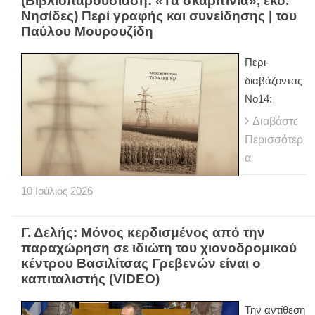
(Βιβλιοπαρουσίαση: «Τα σκαρπίνια», εκδ.
Νησίδες) Περί γραφής και συνείδησης | του
Παύλου Μουρουζίδη
Περι-
διαβάζοντας
Νο14:
Διαβάστε
Περισσότερ
α
10
Ιούλιος
2026
Γ. Δελής: Μόνος κερδισμένος από την
παραχώρηση σε ιδιώτη του χιονοδρομικού
κέντρου Βασιλίτσας Γρεβενών είναι ο
καπιταλιστής (VIDEO)
Την αντίθεση