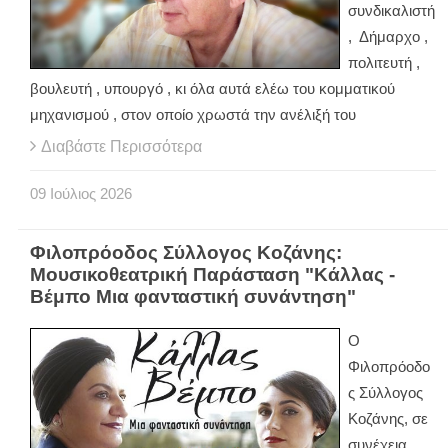
συνδικαλιστή
, Δήμαρχο ,
πολιτευτή ,
βουλευτή , υπουργό , κι όλα αυτά ελέω του κομματικού
μηχανισμού , στον οποίο χρωστά την ανέλιξή του
Διαβάστε Περισσότερα
09
Ιούλιος
2026
Φιλοπρόοδος Σύλλογος Κοζάνης:
Μουσικοθεατρική Παράσταση "Κάλλας -
Βέμπο Μια φανταστική συνάντηση"
Ο
Φιλοπρόοδο
ς Σύλλογος
Κοζάνης, σε
συνέχεια