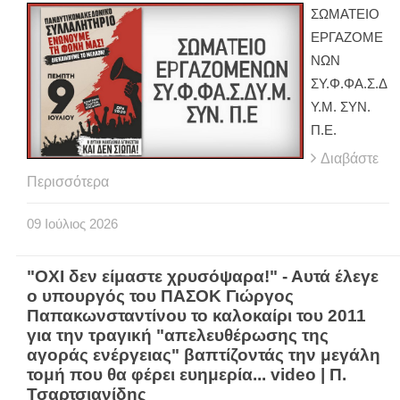
ΣΩΜΑΤΕΙΟ
ΕΡΓΑΖΟΜΕ
ΝΩΝ
ΣΥ.Φ.ΦΑ.Σ.Δ
Υ.Μ. ΣΥΝ.
Π.Ε.
Διαβάστε
Περισσότερα
09
Ιούλιος
2026
"ΟΧΙ δεν είμαστε χρυσόψαρα!" - Αυτά έλεγε
ο υπουργός του ΠΑΣΟΚ Γιώργος
Παπακωνσταντίνου το καλοκαίρι του 2011
για την τραγική "απελευθέρωσης της
αγοράς ενέργειας" βαπτίζοντάς την μεγάλη
τομή που θα φέρει ευημερία... video | Π.
Τσαρτσιανίδης