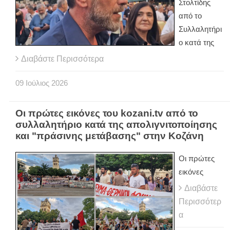
Στολτίδης
από το
Συλλαλητήρι
ο κατά της
Διαβάστε Περισσότερα
09
Ιούλιος
2026
Οι πρώτες εικόνες του kozani.tv από το
συλλαλητήριο κατά της απολιγνιτοποίησης
και "πράσινης μετάβασης" στην Κοζάνη
Οι πρώτες
εικόνες
Διαβάστε
Περισσότερ
α