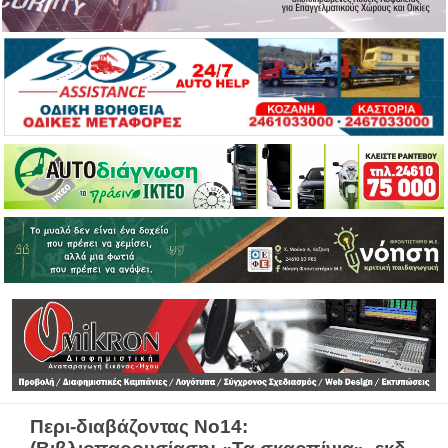
Περι-διαβάζοντας Νο14: