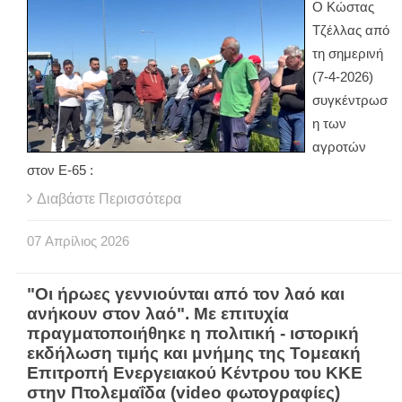
Ο Κώστας
Τζέλλας από
τη σημερινή
(7-4-2026)
συγκέντρωσ
η των
αγροτών
στον Ε-65 :
Διαβάστε Περισσότερα
07
Απρίλιος
2026
"Οι ήρωες γεννιούνται από τον λαό και
ανήκουν στον λαό". Με επιτυχία
πραγματοποιήθηκε η πολιτική - ιστορική
εκδήλωση τιμής και μνήμης της Τομεακή
Επιτροπή Ενεργειακού Κέντρου του ΚΚΕ
στην Πτολεμαΐδα (video φωτογραφίες)