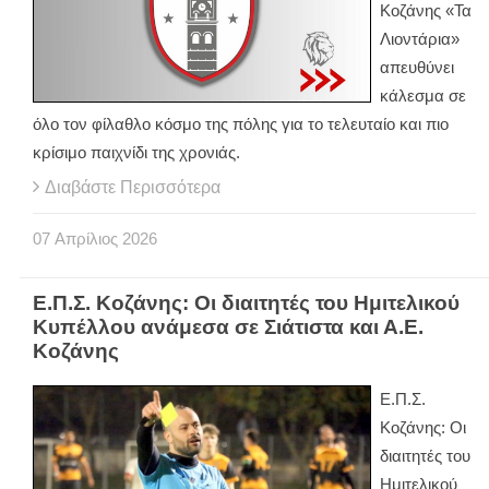
Κοζάνης «Τα
Λιοντάρια»
απευθύνει
κάλεσμα σε
όλο τον φίλαθλο κόσμο της πόλης για το τελευταίο και πιο
κρίσιμο παιχνίδι της χρονιάς.
Διαβάστε Περισσότερα
07
Απρίλιος
2026
Ε.Π.Σ. Κοζάνης: Οι διαιτητές του Ημιτελικού
Κυπέλλου ανάμεσα σε Σιάτιστα και Α.Ε.
Κοζάνης
Ε.Π.Σ.
Κοζάνης: Οι
διαιτητές του
Ημιτελικού