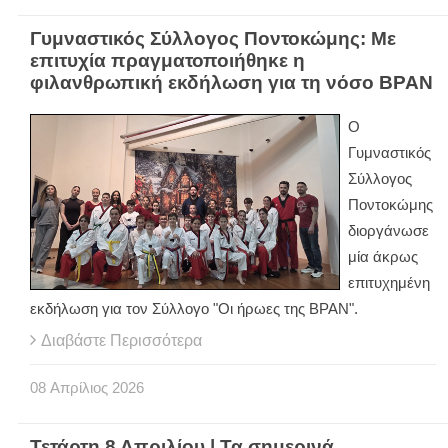
Γυμναστικός Σύλλογος Ποντοκώμης: Με
επιτυχία πραγματοποιήθηκε η
φιλανθρωπική εκδήλωση για τη νόσο BPAN
Ο
Γυμναστικός
Σύλλογος
Ποντοκώμης
διοργάνωσε
μία άκρως
επιτυχημένη
εκδήλωση για τον Σύλλογο "Οι ήρωες της BPAN".
Διαβάστε Περισσότερα
08
Απρίλιος
2026
Τετάρτη 8 Απριλίου | Τα σημερινά