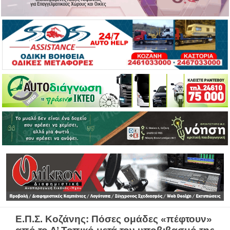
Ε.Π.Σ. Κοζάνης: Πόσες ομάδες «πέφτουν»