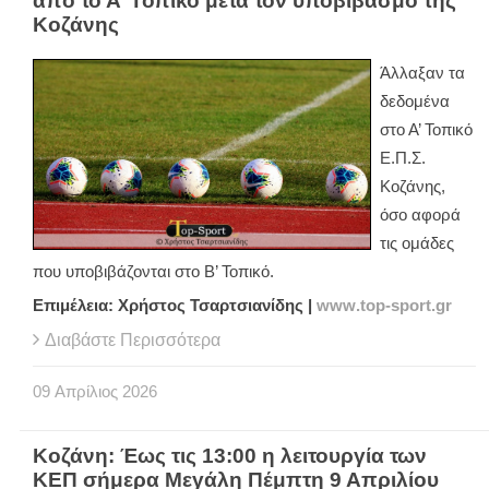
από το Α’ Τοπικό μετά τον υποβιβασμό της
Κοζάνης
Άλλαξαν τα
δεδομένα
στο Α’ Τοπικό
Ε.Π.Σ.
Κοζάνης,
όσο αφορά
τις ομάδες
που υποβιβάζονται στο Β’ Τοπικό.
Επιμέλεια: Χρήστος Τσαρτσιανίδης |
www
.
top
-
sport
.
gr
Διαβάστε Περισσότερα
09
Απρίλιος
2026
Κοζάνη: Έως τις 13:00 η λειτουργία των
ΚΕΠ σήμερα Μεγάλη Πέμπτη 9 Απριλίου