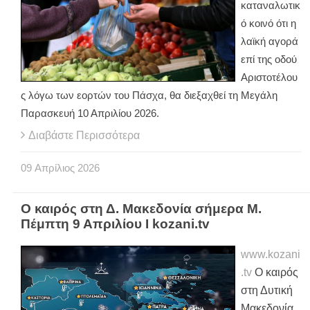
καταναλωτικ
ό κοινό ότι η
λαϊκή αγορά
επί της οδού
Αριστοτέλου
ς λόγω των εορτών του Πάσχα, θα διεξαχθεί τη Μεγάλη
Παρασκευή 10 Απριλίου 2026.
Διαβάστε Περισσότερα
09
Απρίλιος
2026
Ο καιρός στη Δ. Μακεδονία σήμερα Μ.
Πέμπτη 9 Απριλίου Ι kozani.tv
www.kozani
.tv
Ο καιρός
στη Δυτική
Μακεδονία