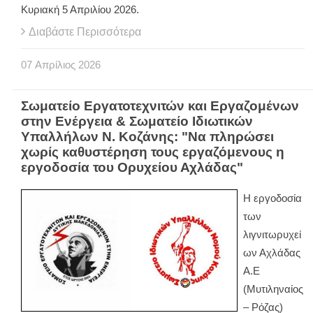
Κυριακή 5 Απριλίου 2026.
Διαβάστε Περισσότερα
07
Απρίλιος
2026
Σωματείο Εργατοτεχνιτών και Εργαζομένων
στην Ενέργεια & Σωματείο Ιδιωτικών
Υπαλλήλων Ν. Κοζάνης: "Να πληρώσει
χωρίς καθυστέρηση τους εργαζόμενους η
εργοδοσία του Ορυχείου Αχλάδας"
Η εργοδοσία
των
λιγνιτωρυχεί
ων Αχλάδας
Α.Ε
(Μυτιληναίος
– Ρόζας)