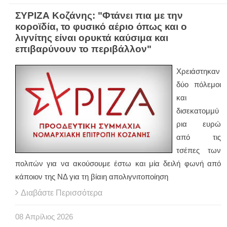
ΣΥΡΙΖΑ Κοζάνης: "Φτάνει πια με την
κοροϊδία, το φυσικό αέριο όπως και ο
λιγνίτης είναι ορυκτά καύσιμα και
επιβαρύνουν το περιβάλλον"
Χρειάστηκαν
δύο πόλεμοι
και
δισεκατομμύ
ρια ευρώ
από τις
τσέπες των
πολιτών για να ακούσουμε έστω και μία δειλή φωνή από
κάποιον της ΝΔ για τη βίαιη απολιγνιτοποίηση
Διαβάστε Περισσότερα
08
Απρίλιος
2026