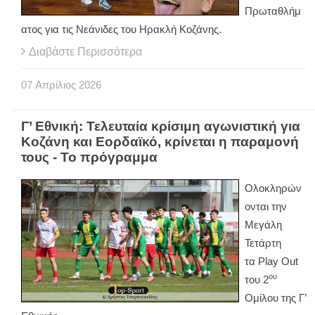
Πρωταθλήμ
ατος για τις Νεάνιδες του Ηρακλή Κοζάνης.
Διαβάστε Περισσότερα
07
Απρίλιος
2026
Γ’ Εθνική: Τελευταία κρίσιμη αγωνιστική για
Κοζάνη και Εορδαϊκό, κρίνεται η παραμονή
τους - Το πρόγραμμα
Ολοκληρών
ονται την
Μεγάλη
Τετάρτη
τα
Play
Out
ου
του 2
Ομίλου της Γ’