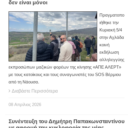
δεν είναι μόνοι
Πραγματοπο
ιήθηκε την
Κυριακή 5/4
στην Αχλάδα
κοινή
εκδήλωση
αλληλεγγύης
εκπροσώπων μαζικών φορέων της κίνησης «ΑΠΕ ΑΛΕΡΤ»
με τους κατοίκους και τους συναγωνιστές του SOS Βέρμιου
από τη Νάουσα.
Διαβάστε Περισσότερα
08
Απρίλιος
2026
Συνέντευξη του Δημήτρη Παπακωνσταντίνου
με αφορμή την κυκλοφορία της νέας