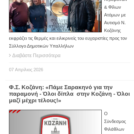
& Φίλων
Ατόμων με
Αυτισμό Ν.
Κοζάνης
εκφράζει τις θερμές και ειλικρινείς του ευχαριστίες προς τον
Σύλλογο Δημοτικών Υπαλλήλων
Διαβάστε Περισσότερα
07
Απρίλιος
2026
Φ.Σ. Κοζάνη: «Πάμε Σαρακηνό για την
παραμονή - Όλοι δίπλα στην Κοζάνη - Όλοι
μαζί μέχρι τέλους!»
Ο
Σύνδεσμος
Φιλάθλων