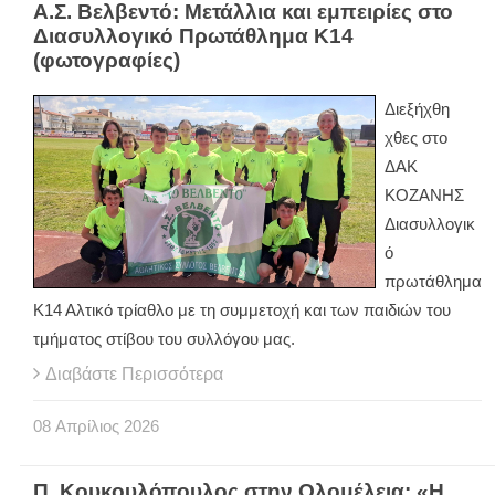
Α.Σ. Βελβεντό: Μετάλλια και εμπειρίες στο
Διασυλλογικό Πρωτάθλημα Κ14
(φωτογραφίες)
Διεξήχθη
χθες στο
ΔΑΚ
ΚΟΖΑΝΗΣ
Διασυλλογικ
ό
πρωτάθλημα
Κ14 Αλτικό τρίαθλο με τη συμμετοχή και των παιδιών του
τμήματος στίβου του συλλόγου μας.
Διαβάστε Περισσότερα
08
Απρίλιος
2026
Π. Κουκουλόπουλος στην Ολομέλεια: «Η