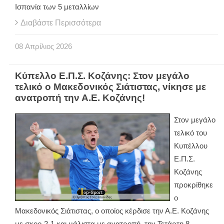
Ισπανία των 5 μεταλλίων
Διαβάστε Περισσότερα
08
Απρίλιος
2026
Κύπελλο Ε.Π.Σ. Κοζάνης: Στον μεγάλο
τελικό ο Μακεδονικός Σιάτιστας, νίκησε με
ανατροπή την Α.Ε. Κοζάνης!
Στον μεγάλο
τελικό του
Κυπέλλου
Ε.Π.Σ.
Κοζάνης
προκρίθηκε
ο
Μακεδονικός Σιάτιστας, ο οποίος κέρδισε την Α.Ε. Κοζάνης
με σκορ 2-1 και μάλιστα με ανατροπή, την Τετάρτη 8