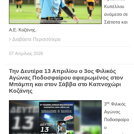
Κυπέλλου
ανάμεσα σε
Σιάτιστα και
Α.Ε. Κοζάνης.
Διαβάστε Περισσότερα
07
Απρίλιος
2026
Την Δευτέρα 13 Απριλίου ο 3ος Φιλικός
Αγώνας Ποδοσφαίρου αφιερωμένος στον
Μπάμπη και στον Σάββα στο Καπνοχώρι
Κοζάνης
ος
3
Φιλικός
Αγώνας
Ποδοσφαίρο
υ