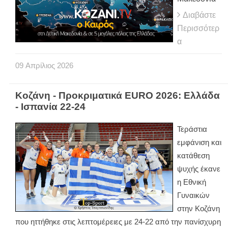
Διαβάστε
Περισσότερ
α
09
Απρίλιος
2026
Κοζάνη - Προκριματικά EURO 2026: Ελλάδα
- Ισπανία 22-24
Τεράστια
εμφάνιση και
κατάθεση
ψυχής έκανε
η Εθνική
Γυναικών
στην Κοζάνη
που ηττήθηκε στις λεπτομέρειες με 24-22 από την πανίσχυρη