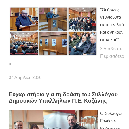
"Οι ήρωες
γεννιούνται
από τον λαό
και ανήκουν
στον λαό"
Διαβάστε
Περισσότερ
α
07
Απρίλιος
2026
Ευχαριστήριο για τη δράση του Συλλόγου
Δημοτικών Υπαλλήλων Π.Ε. Κοζάνης
Ο Σύλλογος
Γονέων-
Κηδεμόνων