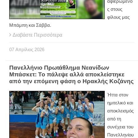
αφιερωμένο
ς στους
φίλους μας
Μπάμπη και Σάββα.
Διαβάστε Περισσότερα
07
Απρίλιος
2026
Πανελλήνιο Πρωτάθλημα Νεανίδων
Μπάσκετ: Το πάλεψε αλλά αποκλείστηκε
από την επόμενη φάση ο Ηρακλής Κοζάνης
Ήττα στον
ημιτελικό και
αποκλεισμός
από τη
συνέχεια του
Πανελληνίου