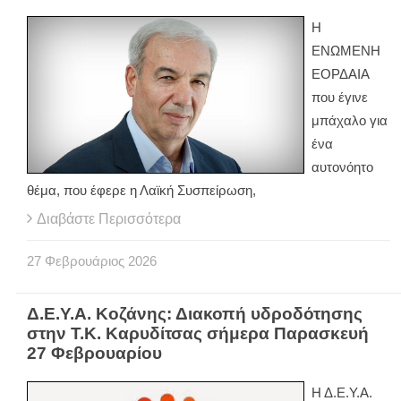
Η
ΕΝΩΜΕΝΗ
ΕΟΡΔΑΙΑ
που έγινε
μπάχαλο για
ένα
αυτονόητο
θέμα, που έφερε η Λαϊκή Συσπείρωση,
Διαβάστε Περισσότερα
27
Φεβρουάριος
2026
Δ.Ε.Υ.Α. Κοζάνης: Διακοπή υδροδότησης
στην Τ.Κ. Καρυδίτσας σήμερα Παρασκευή
27 Φεβρουαρίου
Η Δ.Ε.Υ.Α.