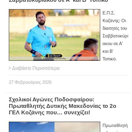
Ε.Π.Σ.
Κοζάνης: Οι
διαιτητές του
Σαββατοκύρι
ακου σε Α'
και Β'
Τοπικό.
Διαβάστε Περισσότερα
27
Φεβρουάριος
2026
Σχολικοί Αγώνες Ποδοσφαίρου:
Πρωταθλητής Δυτικής Μακεδονίας το 2ο
ΓΕΛ Κοζάνης που… συνεχίζει!
Πρωταθλητή