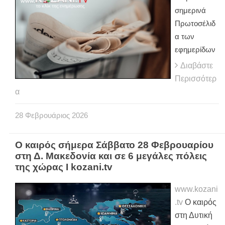
σημερινά
Πρωτοσέλιδ
α των
εφημερίδων
Διαβάστε
Περισσότερ
α
28
Φεβρουάριος
2026
Ο καιρός σήμερα Σάββατο 28 Φεβρουαρίου
στη Δ. Μακεδονία και σε 6 μεγάλες πόλεις
της χώρας Ι kozani.tv
www.kozani
.tv
Ο καιρός
στη Δυτική