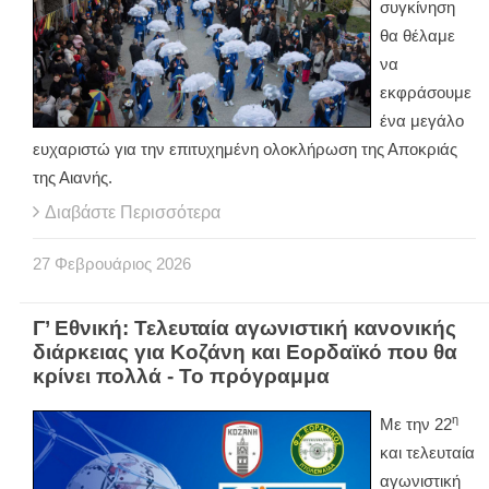
συγκίνηση
θα θέλαμε
να
εκφράσουμε
ένα μεγάλο
ευχαριστώ για την επιτυχημένη ολοκλήρωση της Αποκριάς
της Αιανής.
Διαβάστε Περισσότερα
27
Φεβρουάριος
2026
Γ’ Εθνική: Τελευταία αγωνιστική κανονικής
διάρκειας για Κοζάνη και Εορδαϊκό που θα
κρίνει πολλά - Το πρόγραμμα
η
Με την 22
και τελευταία
αγωνιστική