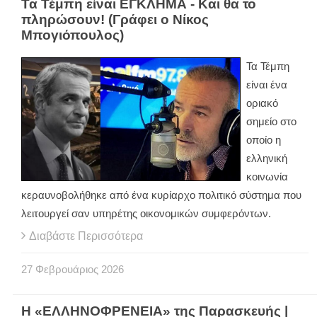
Τα Τέμπη είναι ΕΓΚΛΗΜΑ - Και θα το
πληρώσουν! (Γράφει ο Νίκος
Μπογιόπουλος)
Τα Τέμπη
είναι ένα
οριακό
σημείο στο
οποίο η
ελληνική
κοινωνία
κεραυνοβολήθηκε από ένα κυρίαρχο πολιτικό σύστημα που
λειτουργεί σαν υπηρέτης οικονομικών συμφερόντων.
Διαβάστε Περισσότερα
27
Φεβρουάριος
2026
Η «ΕΛΛΗΝΟΦΡΕΝΕΙΑ» της Παρασκευής |