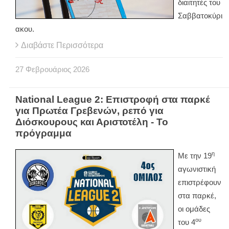
διαιτητές του
Σαββατοκύρι
ακου.
Διαβάστε Περισσότερα
27
Φεβρουάριος
2026
National League 2: Επιστροφή στα παρκέ
για Πρωτέα Γρεβενών, ρεπό για
Διόσκουρους και Αριστοτέλη - Το
πρόγραμμα
η
Με την 19
αγωνιστική
επιστρέφουν
στα παρκέ,
οι ομάδες
ου
του 4