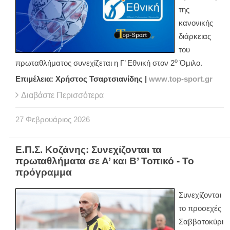
της
κανονικής
διάρκειας
του
ο
πρωταθλήματος συνεχίζεται η Γ’ Εθνική στον 2
Όμιλο.
Επιμέλεια: Χρήστος Τσαρτσιανίδης |
www
.
top
-
sport
.
gr
Διαβάστε Περισσότερα
27
Φεβρουάριος
2026
Ε.Π.Σ. Κοζάνης: Συνεχίζονται τα
πρωταθλήματα σε Α’ και Β’ Τοπικό - Το
πρόγραμμα
Συνεχίζονται
το προσεχές
Σαββατοκύρι