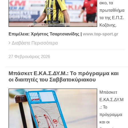
ακο, τα
πρωταθλήμα
τα της Ε.Π.Σ.
Κοζάνης.
Επιμέλεια: Χρήστος Τσαρτσιανίδης |
www
.
top
-
sport
.
gr
Διαβάστε Περισσότερα
27
Φεβρουάριος
2026
Μπάσκετ Ε.ΚΑ.Σ.ΔΥ.Μ.: Το πρόγραμμα και
οι διαιτητές του Σαββατοκύριακου
Μπάσκετ
Ε.ΚΑ.Σ.ΔΥ.Μ
.: Το
πρόγραμμα
και οι