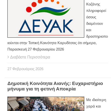
Κοζάνης
πληροφορεί
όσους
διαμένουν
και
δραστηριοπο
ιούνται στην Τοπική Κοινότητα Καρυδίτσας ότι σήμερα,
Παρασκευή 27 Φεβρουαρίου 2026
Διαβάστε Περισσότερα
27
Φεβρουάριος
2026
Δημοτική Κοινότητα Αιανής: Ευχαριστήριο
μήνυμα για τη φετινή Αποκρία
Με ιδιαίτερη
χαρά και