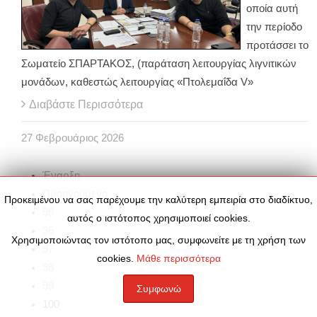
οποία αυτή
την περίοδο
προτάσσει το
Σωματείο ΣΠΑΡΤΑΚΟΣ, (παράταση λειτουργίας λιγνιτικών
μονάδων, καθεστώς λειτουργίας «Πτολεμαΐδα V»
Διαβάστε Περισσότερα
27
Φεβρουάριος
2026
Έναρξη
Προηγούμενο
Προκειμένου να σας παρέχουμε την καλύτερη εμπειρία στο διαδίκτυο,
95
αυτός ο ιστότοπος χρησιμοποιεί cookies.
96
Χρησιμοποιώντας τον ιστότοπο μας, συμφωνείτε με τη χρήση των
97
cookies.
Μάθε περισσότερα
98
99
Συμφωνώ
100