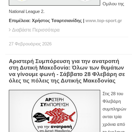
Ομίλου της
National
League
2.
Επιμέλεια: Χρήστος Τσαρτσιανίδης |
www
.
top
-
sport
.
gr
Διαβάστε Περισσότερα
27
Φεβρουάριος
2026
Αριστερή Συμπόρευση για την ανατροπή
στη Δυτική Μακεδονία: Όλων των θυμάτων
να γίνουμε φωνή - Σάββατο 28 Φλεβάρη σε
όλες τις πόλεις της Δυτικής Μακεδονίας
Στις 28 του
Φλεβάρη
συμπληρών
ονται τρία
χρόνια από
το έγκλημα