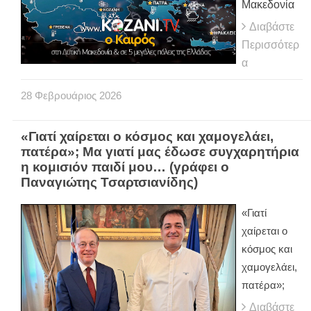
Μακεδονία
Διαβάστε
Περισσότερ
α
28
Φεβρουάριος
2026
«Γιατί χαίρεται ο κόσμος και χαμογελάει,
πατέρα»; Μα γιατί μας έδωσε συγχαρητήρια
η κομισιόν παιδί μου… (γράφει ο
Παναγιώτης Τσαρτσιανίδης)
«Γιατί
χαίρεται ο
κόσμος και
χαμογελάει,
πατέρα»;
Διαβάστε