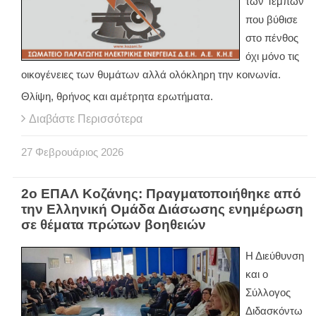
των Τεμπών
που βύθισε
στο πένθος
όχι μόνο τις
οικογένειες των θυμάτων αλλά ολόκληρη την κοινωνία.
Θλίψη, θρήνος και αμέτρητα ερωτήματα.
Διαβάστε Περισσότερα
27
Φεβρουάριος
2026
2ο ΕΠΑΛ Κοζάνης: Πραγματοποιήθηκε από
την Ελληνική Ομάδα Διάσωσης ενημέρωση
σε θέματα πρώτων βοηθειών
Η Διεύθυνση
και ο
Σύλλογος
Διδασκόντω