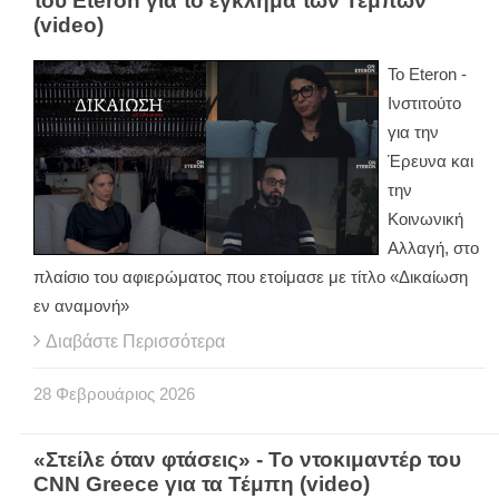
του Eteron για το έγκλημα των Τεμπών
(video)
Το Eteron -
Ινστιτούτο
για την
Έρευνα και
την
Κοινωνική
Αλλαγή, στο
πλαίσιο του αφιερώματος που ετοίμασε με τίτλο «Δικαίωση
εν αναμονή»
Διαβάστε Περισσότερα
28
Φεβρουάριος
2026
«Στείλε όταν φτάσεις» - Το ντοκιμαντέρ του
CNN Greece για τα Τέμπη (video)