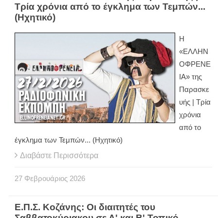
Τρία χρόνια από το έγκλημα των Τεμπών...
(Ηχητικό)
Η
«ΕΛΛΗΝ
ΟΦΡΕΝΕ
ΙΑ» της
Παρασκε
υής | Τρία
χρόνια
από το
έγκλημα των Τεμπών... (Ηχητικό)
Διαβάστε Περισσότερα
27
Φεβρουάριος
2026
Ε.Π.Σ. Κοζάνης: Οι διαιτητές του
Σαββατοκύριακου σε Α' και Β' Τοπικό