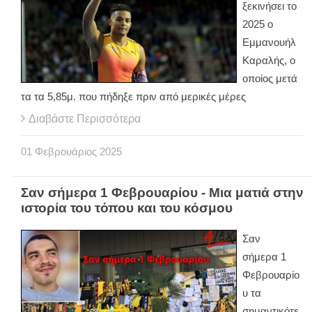
ξεκινήσει το
2025 ο
Εμμανουήλ
Καραλής, ο
οποίος μετά
τα τα 5,85μ. που πήδηξε πριν από μερικές μέρες
Διαβάστε Περισσότερα
01
Φεβρουάριος
2025
Σαν σήμερα 1 Φεβρουαρίου - Μια ματιά στην
ιστορία του τόπου και του κόσμου
Σαν
σήμερα 1
Φεβρουαρίο
υ τα
σημαντικότε