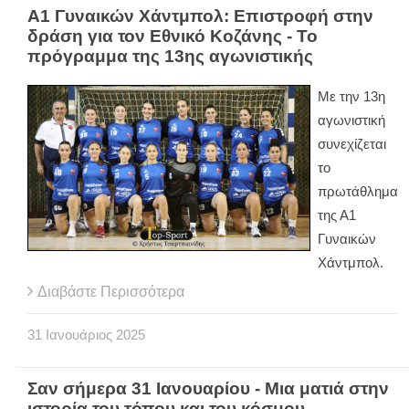
Α1 Γυναικών Χάντμπολ: Επιστροφή στην
δράση για τον Εθνικό Κοζάνης - Το
πρόγραμμα της 13ης αγωνιστικής
Με την 13η
αγωνιστική
συνεχίζεται
το
πρωτάθλημα
της Α1
Γυναικών
Χάντμπολ.
Διαβάστε Περισσότερα
31
Ιανουάριος
2025
Σαν σήμερα 31 Ιανουαρίου - Μια ματιά στην
ιστορία του τόπου και του κόσμου