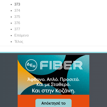
373
374
375
376
377
Επόμενο
Τέλος