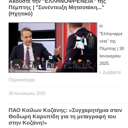
Ακούστε την "ΕΛΛΗΝΟΦΡΕΝΕΙΑ" της
Πέμπτης | "Συνέντευξη Μητσοτάκη..."
(Ηχητικό)
Η
"Ελληνοφρέ
νεια" της
Πέμπτης | 30
Ιανουαρίου
2025.
Διαβάστε
Περισσότερα
30
Ιανουάριος
2025
ΠΑΟ Κοίλων Κοζάνης: «Συγχαρητήρια στον
Θοδωρή Καρυπίδη για τη μεταγραφή του
στην Κοζάνη!»