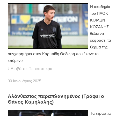
Η ακαδημία
του ΠΑΟΚ
ΚΟΙΛΩΝ
ΚΟΖΑΝΗΣ
θέλει να
εκφράσει τα
θερμά της
συγχαρητήρια στον Καρυπίδη Θοδωρή που έκανε το
επόμενο
Διαβάστε Περισσότερα
30
Ιανουάριος
2025
Αλάνθαστος παραπλανημένος (Γράφει ο
Θάνος Καμήλαλης)
Tα τεράστια