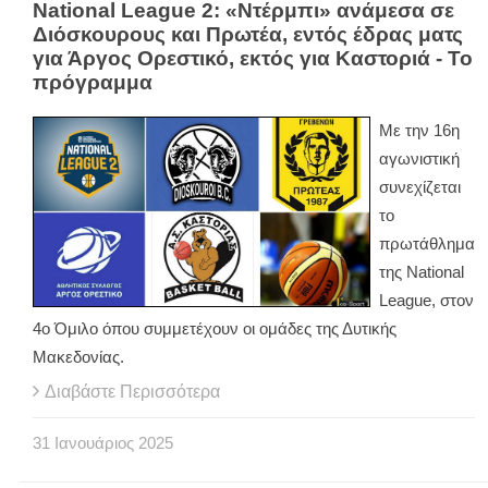
National League 2: «Ντέρμπι» ανάμεσα σε
Διόσκουρους και Πρωτέα, εντός έδρας ματς
για Άργος Ορεστικό, εκτός για Καστοριά - Το
πρόγραμμα
Με την 16η
αγωνιστική
συνεχίζεται
το
πρωτάθλημα
της National
League, στον
4ο Όμιλο όπου συμμετέχουν οι ομάδες της Δυτικής
Μακεδονίας.
Διαβάστε Περισσότερα
31
Ιανουάριος
2025