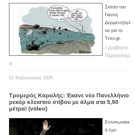
Σκίτσο του
Γιάννη
Δερμεντζόγλ
ου για το
Tvxs.gr.
Διαβάστε
Περισσότερ
α
01
Φεβρουάριος
2025
Τρομερός Καραλής: Έκανε νέο Πανελλήνιο
ρεκόρ κλειστού στίβου με άλμα στα 5,90
μέτρα! (video)
Εντυπωσιακ
ά έχει