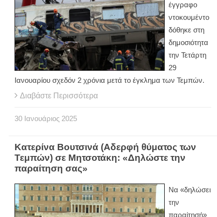
έγγραφο
ντοκουμέντο
δόθηκε στη
δημοσιότητα
την Τετάρτη
29
Ιανουαρίου σχεδόν 2 χρόνια μετά το έγκλημα των Τεμπών.
Διαβάστε Περισσότερα
30
Ιανουάριος
2025
Κατερίνα Βουτσινά (Αδερφή θύματος των
Τεμπών) σε Μητσοτάκη: «Δηλώστε την
παραίτηση σας»
Να «δηλώσει
την
παραίτησή»