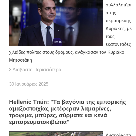
συλλαλητήρι
α της
περασμένης
Κυριακής, με
τους
εκατοντάδες
χιλιάδες πολίτες στους δρόμους, ανάγκασαν τον Κυριάκο
Μητσοτάκη
Διαβάστε Περισσότερα
30
Ιανουάριος
2025
Hellenic Train: "Τα βαγόνια της εμπορικής
αμαξοστοιχίας μετέφεραν λαμαρίνες,
τρόφιμα, μπύρες, σύρματα και κενά
εμπορευματοκιβώτια"
Ανακοίνωση