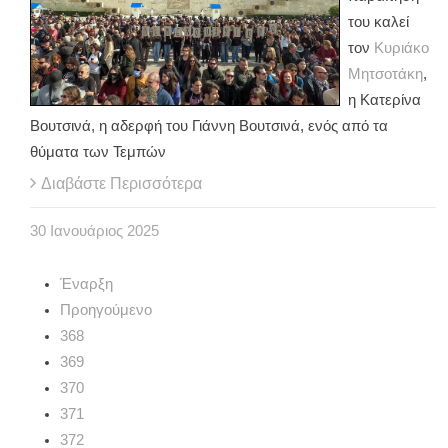
του καλεί
τον
Κυριάκο
Μητσοτάκη
,
η Κατερίνα
Βουτσινά, η αδερφή του Γιάννη Βουτσινά, ενός από τα
θύματα των Τεμπών
Διαβάστε Περισσότερα
30
Ιανουάριος
2025
Έναρξη
Προηγούμενο
368
369
370
371
372