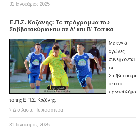
31
Ιανουάριος
2025
Ε.Π.Σ. Κοζάνης: Το πρόγραμμα του
Σαββατοκύριακου σε Α’ και Β’ Τοπικό
Με εννιά
αγώνες
συνεχίζονται
το
Σαββατοκύρι
ακο τα
πρωταθλήμα
τα της Ε.Π.Σ. Κοζάνης.
Διαβάστε Περισσότερα
31
Ιανουάριος
2025