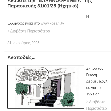
Ακούστε την "ΕΛΛΗΝΟΦΡΕΝΕΙΑ" της
Παρασκευής 31/01/25 (Ηχητικό)
Η
Ελληνοφρένεια στο
www.kozani.tv
Διαβάστε Περισσότερα
31
Ιανουάριος
2025
Αναποδιές...
Σκίτσο του
Γιάννη
Δερμεντζόγλ
ου για το
Tvxs.gr.
Διαβάστε
Περισσότερ