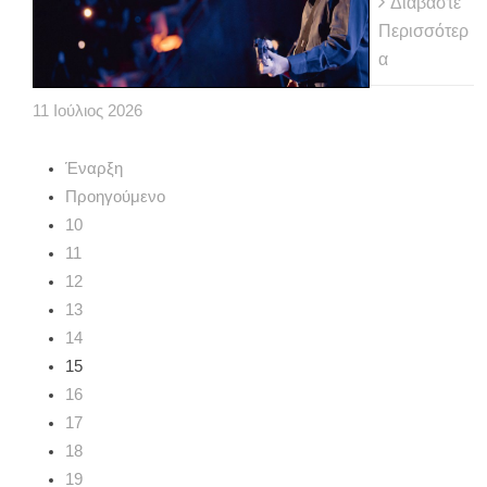
Διαβάστε
Περισσότερ
α
11
Ιούλιος
2026
Έναρξη
Προηγούμενο
10
11
12
13
14
15
16
17
18
19