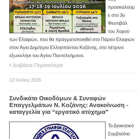
προσκαλούμ
ε στο 3ο
Φεστιβάλ
του Χορού
των Ελαφιών, που θα πραγματοποιηθεί στο Πάρκο Ελαφιών
στον Άγιο Δημήτριο Ελλησπόντου Κοζάνης, στο πέτρινο
εξωκκλήσι του Αγίου Παντελεήμονα.
Διαβάστε Περισσότερα
12
Ιούλιος
2026
Συνδικάτο Οικοδόμων & Συναφών
Επαγγελμάτων Ν. Κοζάνης: Ανακοίνωση -
καταγγελία για “εργατικό ατύχημα”
Το Διοικητικό
Συμβούλιο