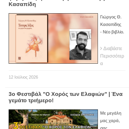
Κασαπίδη
Γιώργος Θ.
Κασαπίδης
- Νέο βιβλίο.
Διαβάστε
Περισσότερ
α
12
Ιούλιος
2026
3ο Φεστιβάλ "Ο Χορός των Ελαφιών" | Ένα
γεμάτο τριήμερο!
Με μεγάλη
μας χαρά,
σας