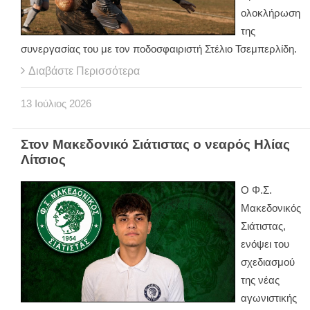
ολοκλήρωση
της
συνεργασίας του με τον ποδοσφαιριστή Στέλιο Τσεμπερλίδη.
Διαβάστε Περισσότερα
13
Ιούλιος
2026
Στον Μακεδονικό Σιάτιστας ο νεαρός Ηλίας
Λίτσιος
Ο Φ.Σ.
Μακεδονικός
Σιάτιστας,
ενόψει του
σχεδιασμού
της νέας
αγωνιστικής