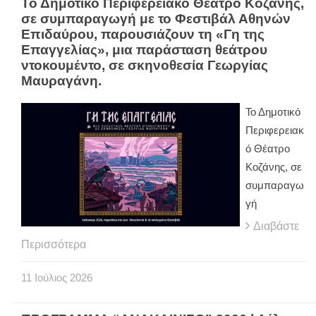
Το Δημοτικό Περιφερειακό Θέατρο Κοζάνης,
σε συμπαραγωγή με το Φεστιβάλ Αθηνών
Επιδαύρου, παρουσιάζουν τη «Γη της
Επαγγελίας», μια παράσταση θεάτρου
ντοκουμέντο, σε σκηνοθεσία Γεωργίας
Μαυραγάνη.
Το Δημοτικό
Περιφερειακ
ό Θέατρο
Κοζάνης, σε
συμπαραγω
γή
Διαβάστε
Περισσότερα
11
Ιούλιος
2026