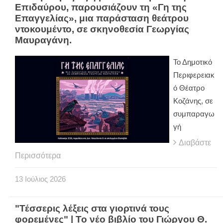
Επιδαύρου, παρουσιάζουν τη «Γη της
Επαγγελίας», μια παράσταση θεάτρου
ντοκουμέντο, σε σκηνοθεσία Γεωργίας
Μαυραγάνη.
Το Δημοτικό
Περιφερειακ
ό Θέατρο
Κοζάνης, σε
συμπαραγω
γή
Διαβάστε
Περισσότερα
13
Ιούλιος
2026
"Τέσσερις λέξεις στα γιορτινά τους
φορεμένες" | Το νέο βιβλίο του Γιώργου Θ.