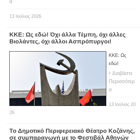
α
13
Ιούλιος
2026
ΚΚΕ: Ως εδώ! Όχι άλλα Τέμπη, όχι άλλες
Βιολάντες, όχι άλλοι Ασπρόπυργοι!
ΚΚΕ: Ως
εδώ!
Διαβάστε
Περισσότερ
α
13
Ιούλιος
20
26
Το Δημοτικό Περιφερειακό Θέατρο Κοζάνης,
σε συμπαραγωγή με το Φεστιβάλ Αθηνών