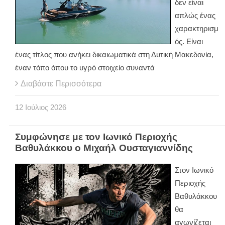
δεν είναι
απλώς ένας
χαρακτηρισμ
ός. Είναι
ένας τίτλος που ανήκει δικαιωματικά στη Δυτική Μακεδονία,
έναν τόπο όπου το υγρό στοιχείο συναντά
Διαβάστε Περισσότερα
12
Ιούλιος
2026
Συμφώνησε με τον Ιωνικό Περιοχής
Βαθυλάκκου ο Μιχαήλ Ουσταγιαννίδης
Στον Ιωνικό
Περιοχής
Βαθυλάκκου
θα
αγωνίζεται