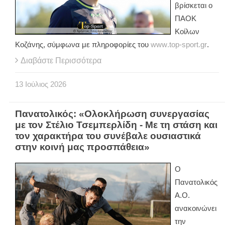
βρίσκεται ο
ΠΑΟΚ
Κοίλων
Κοζάνης, σύμφωνα με πληροφορίες του
www
.top-sport.gr
.
Διαβάστε Περισσότερα
13
Ιούλιος
2026
Πανατολικός: «Ολοκλήρωση συνεργασίας
με τον Στέλιο Τσεμπερλίδη - Με τη στάση και
τον χαρακτήρα του συνέβαλε ουσιαστικά
στην κοινή μας προσπάθεια»
Ο
Πανατολικός
Α.Ο.
ανακοινώνει
την