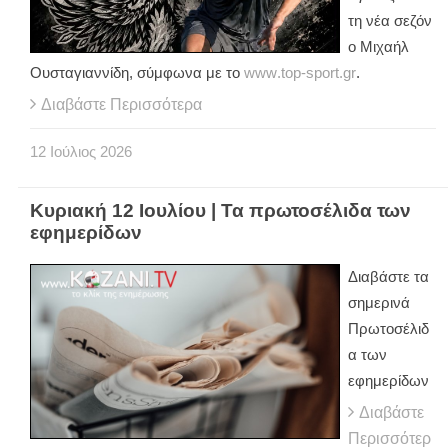
τη νέα σεζόν
ο Μιχαήλ
Ουσταγιαννίδη, σύμφωνα με το
www
.
top
-
sport
.
gr
.
Διαβάστε Περισσότερα
12
Ιούλιος
2026
Κυριακή 12 Ιουλίου | Τα πρωτοσέλιδα των
εφημερίδων
Διαβάστε τα
σημερινά
Πρωτοσέλιδ
α των
εφημερίδων
Διαβάστε
Περισσότερ