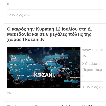
α
12
Ιούλιος
2026
Ο καιρός την Κυριακή 12 Ιουλίου στη Δ.
Μακεδονία και σε 6 μεγάλες πόλεις της
χώρας Ι kozani.tv
www.kozani
.tv
Διαβάστε
Περισσότερ
α
11
Ιούλιος
20
26