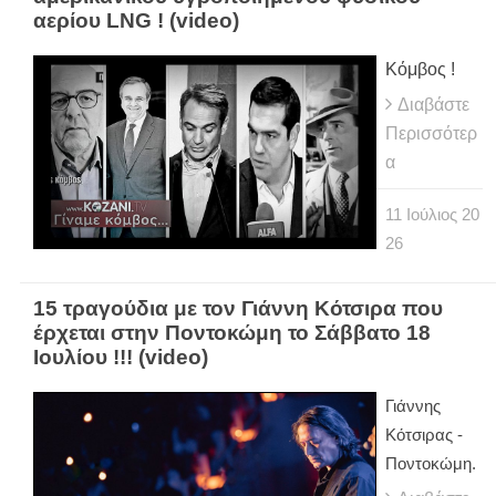
αερίου LNG ! (video)
Κόμβος !
Διαβάστε
Περισσότερ
α
11
Ιούλιος
20
26
15 τραγούδια με τον Γιάννη Κότσιρα που
έρχεται στην Ποντοκώμη το Σάββατο 18
Ιουλίου !!! (video)
Γιάννης
Κότσιρας -
Ποντοκώμη.