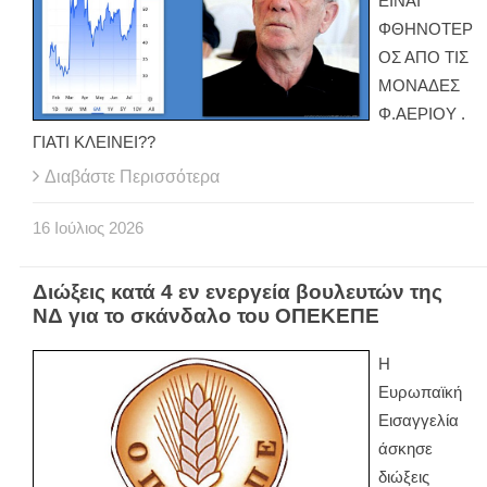
ΕΙΝΑΙ
ΦΘΗΝΟΤΕΡ
ΟΣ ΑΠΟ ΤΙΣ
ΜΟΝΑΔΕΣ
Φ.ΑΕΡΙΟΥ .
ΓΙΑΤΙ ΚΛΕΙΝΕΙ??
Διαβάστε Περισσότερα
16
Ιούλιος
2026
Διώξεις κατά 4 εν ενεργεία βουλευτών της
ΝΔ για το σκάνδαλο του ΟΠΕΚΕΠΕ
Η
Ευρωπαϊκή
Εισαγγελία
άσκησε
διώξεις