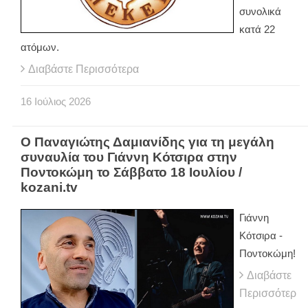
συνολικά
κατά 22
ατόμων.
Διαβάστε Περισσότερα
16
Ιούλιος
2026
Ο Παναγιώτης Δαμιανίδης για τη μεγάλη
συναυλία του Γιάννη Κότσιρα στην
Ποντοκώμη το Σάββατο 18 Ιουλίου /
kozani.tv
Γιάννη
Κότσιρα -
Ποντοκώμη!
Διαβάστε
Περισσότερ