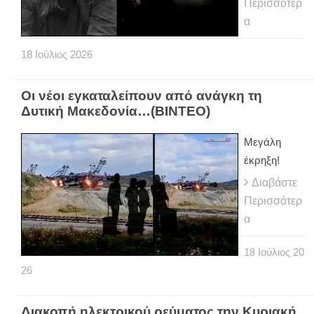
Περισσότερ
α
18
Ιούλιος
2026
Οι νέοι εγκαταλείπουν από ανάγκη τη
Δυτική Μακεδονία…(ΒΙΝΤΕΟ)
Μεγάλη
έκρηξη!
Διαβάστε
Περισσότερ
α
18
Ιούλιος
20
26
Διακοπή ηλεκτρικού ρεύματος την Κυριακή