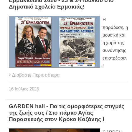
Ερμακιώτεια 2026 - 23 & 24 Ιουλίου στο
Δημοτικό Σχολείο Ερμακιάς!
Η
παράδοση, η
μουσική και
η χαρά της
συνάντησης
επιστρέφουν
!
Διαβάστε Περισσότερα
16
Ιούλιος
2026
GARDEN hall - Για τις ομορφότερες στιγμές
της ζωής σας / Στο πάρκο Αγίας
Παρασκευής στον Κρόκο Κοζάνης !