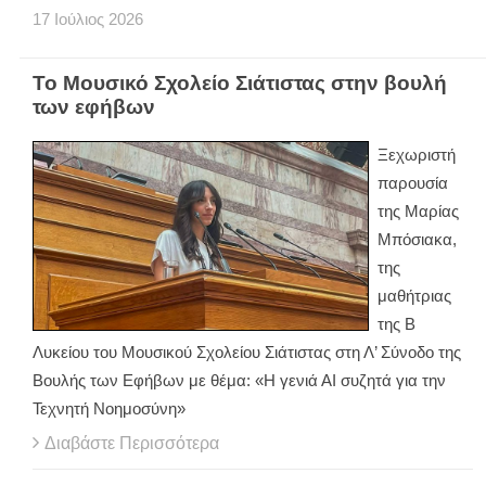
17
Ιούλιος
2026
Το Μουσικό Σχολείο Σιάτιστας στην βουλή
των εφήβων
Ξεχωριστή
παρουσία
της Μαρίας
Μπόσιακα,
της
μαθήτριας
της Β
Λυκείου του Μουσικού Σχολείου Σιάτιστας στη Λ’ Σύνοδο της
Βουλής των Εφήβων με θέμα: «Η γενιά ΑΙ συζητά για την
Τεχνητή Νοημοσύνη»
Διαβάστε Περισσότερα