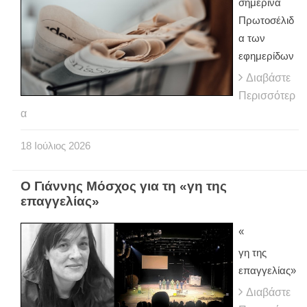
σημερινά
Πρωτοσέλιδ
α των
εφημερίδων
Διαβάστε
Περισσότερ
α
18
Ιούλιος
2026
Ο Γιάννης Μόσχος για τη «γη της
επαγγελίας»
«
γη της
επαγγελίας»
Διαβάστε