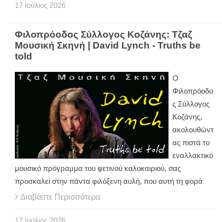
17
Ιούλιος
2026
Φιλοπρόοδος Σύλλογος Κοζάνης: Τζαζ
Μουσική Σκηνή | David Lynch - Truths be
told
Ο
Φιλοπρόοδο
ς Σύλλογος
Κοζάνης,
ακολουθώντ
ας πιστά το
εναλλακτικό
μουσικό πρόγραμμα του φετινού καλοκαιριού, σας
προσκαλεί στην πάντα φιλόξενη αυλή, που αυτή τη φορά
Διαβάστε Περισσότερα
17
Ιούλιος
2026