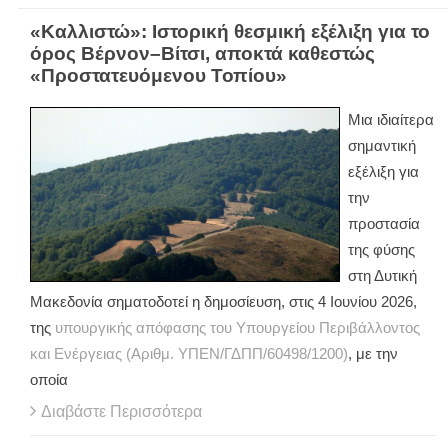
«Καλλιστώ»: Ιστορική θεσμική εξέλιξη για το
όρος Βέρνον–Βίτσι, αποκτά καθεστώς
«Προστατευόμενου Τοπίου»
Μια ιδιαίτερα
σημαντική
εξέλιξη για
την
προστασία
της φύσης
στη Δυτική
Μακεδονία σηματοδοτεί η δημοσίευση, στις 4 Ιουνίου 2026,
της
υπουργικής απόφασης του Υπουργείου Περιβάλλοντος
και Ενέργειας (Αριθμ. ΥΠΕΝ/ΓΔΠΠ/60498/1200)
, με την
οποία
Διαβάστε Περισσότερα