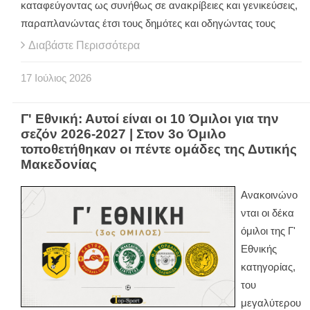
καταφεύγοντας ως συνήθως σε ανακρίβειες και γενικεύσεις,
παραπλανώντας έτσι τους δημότες και οδηγώντας τους
Διαβάστε Περισσότερα
17
Ιούλιος
2026
Γ' Εθνική: Αυτοί είναι οι 10 Όμιλοι για την
σεζόν 2026-2027 | Στον 3ο Όμιλο
τοποθετήθηκαν οι πέντε ομάδες της Δυτικής
Μακεδονίας
Ανακοινώνο
νται οι δέκα
όμιλοι της Γ'
Εθνικής
κατηγορίας,
του
μεγαλύτερου