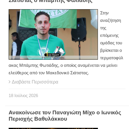
Σιάτιστας ο Μπάμπης Φωτιάδης
Στην
αναζήτηση
της
επόμενης
ομάδας του
βρίσκεται ο
τερματοφύλ
ακας Μπάμπης Φωτιάδης, ο οποίος αναμένεται να μείνει
ελεύθερος από τον Μακεδονικό Σιάτιστας.
Διαβάστε Περισσότερα
18
Ιούλιος
2026
Ανακοίνωσε τον Παναγιώτη Μίχο ο Ιωνικός
Περιοχής Βαθυλάκκου