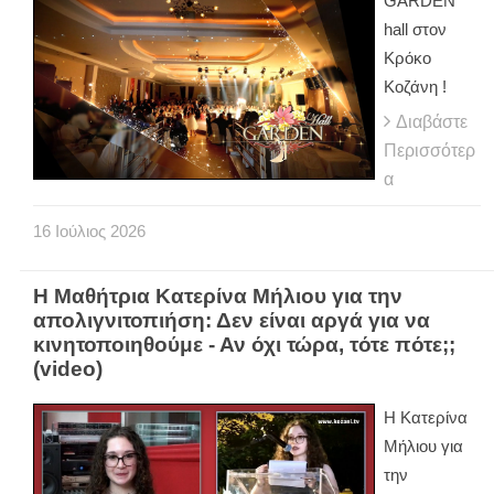
GARDEN
hall στον
Κρόκο
Κοζάνη !
Διαβάστε
Περισσότερ
α
16
Ιούλιος
2026
H Μαθήτρια Κατερίνα Μήλιου για την
απολιγνιτοπιήση: Δεν είναι αργά για να
κινητοποιηθούμε - Αν όχι τώρα, τότε πότε;;
(video)
H Κατερίνα
Μήλιου για
την