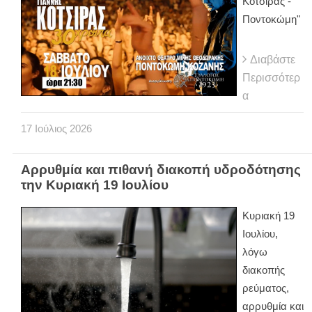
Κότσιρας -
Ποντοκώμη"
Διαβάστε
Περισσότερ
α
17
Ιούλιος
2026
Αρρυθμία και πιθανή διακοπή υδροδότησης
την Κυριακή 19 Ιουλίου
Κυριακή 19
Ιουλίου,
λόγω
διακοπής
ρεύματος,
αρρυθμία και