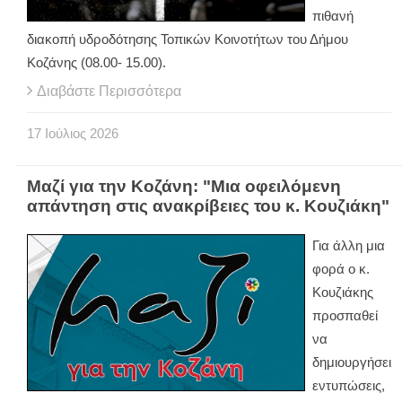
πιθανή
διακοπή υδροδότησης Τοπικών Κοινοτήτων του Δήμου
Κοζάνης (08.00- 15.00).
Διαβάστε Περισσότερα
17
Ιούλιος
2026
Μαζί για την Κοζάνη: "Μια οφειλόμενη
απάντηση στις ανακρίβειες του κ. Κουζιάκη"
Για άλλη μια
φορά ο κ.
Κουζιάκης
προσπαθεί
να
δημιουργήσει
εντυπώσεις,