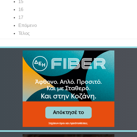
15
16
17
Επόμενο
Τέλος