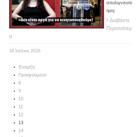
απολιγνιτοπι
ήση:
Διαβάστε
Περισσότερ
α
16
Ιούλιος
2026
Έναρξη
Προηγούμενο
8
9
10
11
12
13
14