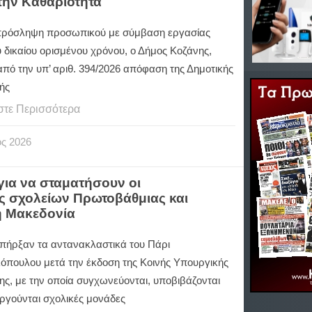
την Καθαριότητα
 πρόσληψη προσωπικού με σύμβαση εργασίας
ύ δικαίου ορισμένου χρόνου, ο Δήμος Κοζάνης,
από την υπ’ αριθ. 394/2026 απόφαση της Δημοτικής
ής
στε Περισσότερα
ος
2026
ια να σταματήσουν οι
ς σχολείων Πρωτοβάθμιας και
ή Μακεδονία
πήρξαν τα αντανακλαστικά του Πάρι
όπουλου μετά την έκδοση της Κοινής Υπουργικής
ς, με την οποία συγχωνεύονται, υποβιβάζονται
αργούνται σχολικές μονάδες