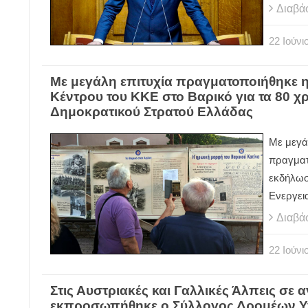
Διαβά
22
Ιούνι
Με μεγάλη επιτυχία πραγματοποιήθηκε 
Κέντρου του ΚΚΕ στο Βαρικό για τα 80 χ
Δημοκρατικού Στρατού Ελλάδας
Με μεγά
πραγματ
εκδήλωσ
Ενεργει
Διαβά
22
Ιούνι
Στις Αυστριακές και Γαλλικές Άλπεις σε 
εκπροσωπήθηκε ο Σύλλογος Δρομέων Υ