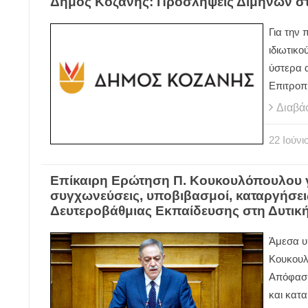
Δήμος Κοζάνης: Προσλήψεις Διμήνων σ
Για την
ιδιωτικο
ύστερα 
Επιτροπ
Διαβά
22
Ιούνι
Επίκαιρη Ερώτηση Π. Κουκουλόπουλου γ
συγχωνεύσεις, υποβιβασμοί, καταργήσει
Δευτεροβάθμιας Εκπαίδευσης στη Δυτικ
Άμεσα υ
Κουκουλ
Απόφαση
και κατ