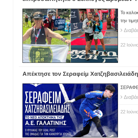
Το καλοκ
την τιμη
Διαβά
22
Ιούνι
Απέκτησε τον Σεραφείμ Χατζηβασιλειάδη
ΣΕΡΑΦΕ
Διαβά
22
Ιούνι