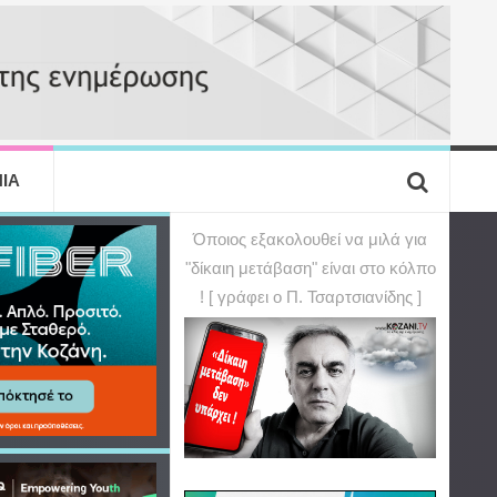
ΙΑ
Όποιος εξακολουθεί να μιλά για
"δίκαιη μετάβαση" είναι στο κόλπο
! [ γράφει ο Π. Τσαρτσιανίδης ]