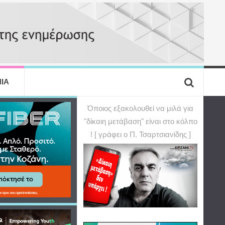
ΙΑ
Όποιος εξακολουθεί να μιλά για
"δίκαιη μετάβαση" είναι στο κόλπο
! [ γράφει ο Π. Τσαρτσιανίδης ]