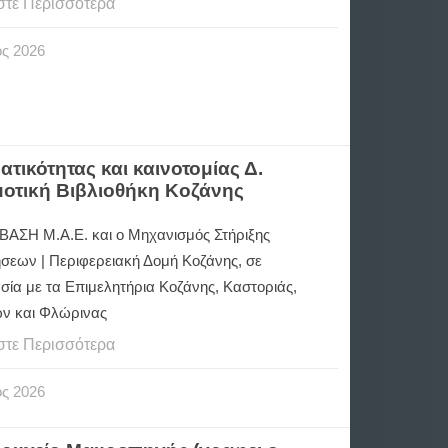
στε Περισσότερα
ος
2026
τικότητας και καινοτομίας Δ.
μοτική Βιβλιοθήκη Κοζάνης
ΑΣΗ Μ.Α.Ε. και ο Μηχανισμός Στήριξης
ήσεων | Περιφερειακή Δομή Κοζάνης, σε
σία με τα Επιμελητήρια Κοζάνης, Καστοριάς,
ν και Φλώρινας
στε Περισσότερα
ος
2026