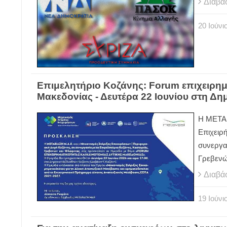
Διαβά
20
Ιούνι
Επιμελητήριο Κοζάνης: Forum επιχειρημα
Μακεδονίας - Δευτέρα 22 Ιουνίου στη Δη
Η ΜΕΤΑΒ
Επιχειρ
συνεργα
Γρεβενώ
Διαβά
19
Ιούνι