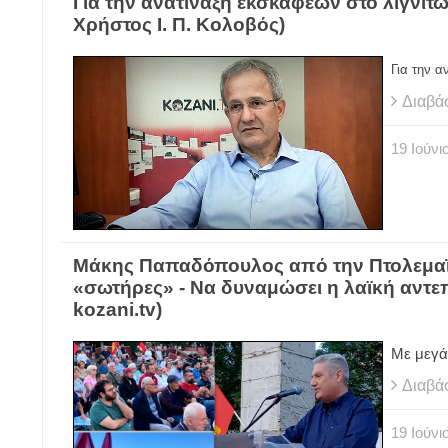
Για την ανατίναξη εκσκαφέων στο λιγνι
Χρήστος Ι. Π. Κολοβός)
Για την 
Διαβά
19
Ιούνι
Μάκης Παπαδόπουλος από την Πτολεμαΐ
«σωτήρες» - Να δυναμώσει η λαϊκή αντεπ
kozani.tv)
Με μεγά
Διαβά
19
Ιούνι