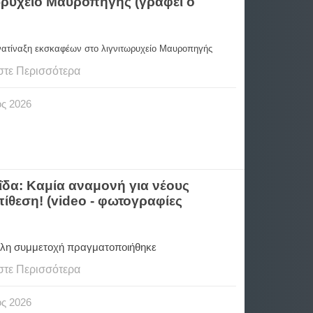
τωρυχείο Μαυροπηγής (γραφει ο
ανατίναξη εκσκαφέων στο λιγνιτωρυχείο Μαυροπηγής
στε Περισσότερα
ος
2026
δα: Καμία αναμονή για νέους
ίθεση! (video - φωτογραφίες
λη συμμετοχή πραγματοποιήθηκε
στε Περισσότερα
ος
2026