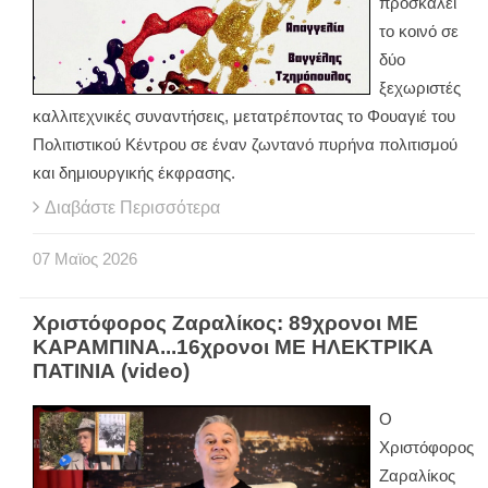
προσκαλεί
το κοινό σε
δύο
ξεχωριστές
καλλιτεχνικές συναντήσεις, μετατρέποντας το Φουαγιέ του
Πολιτιστικού Κέντρου σε έναν ζωντανό πυρήνα πολιτισμού
και δημιουργικής έκφρασης.
Διαβάστε Περισσότερα
07
Μαϊος
2026
Χριστόφορος Ζαραλίκος: 89χρονοι ΜΕ
ΚΑΡΑΜΠΙΝΑ...16χρονοι ΜΕ ΗΛΕΚΤΡΙΚΑ
ΠΑΤΙΝΙΑ (video)
Ο
Χριστόφορος
Ζαραλίκος