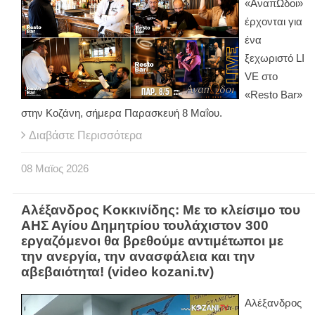
«ΑναπΩδοι»
έρχονται για
ένα
ξεχωριστό
LI
VE
στο
«
Resto
Bar
»
στην Κοζάνη, σήμερα Παρασκευή 8 Μαΐου.
Διαβάστε Περισσότερα
08
Μαϊος
2026
Αλέξανδρος Κοκκινίδης: Με το κλείσιμο του
ΑΗΣ Αγίου Δημητρίου τουλάχιστον 300
εργαζόμενοι θα βρεθούμε αντιμέτωποι με
την ανεργία, την ανασφάλεια και την
αβεβαιότητα! (video kozani.tv)
Αλέξανδρος