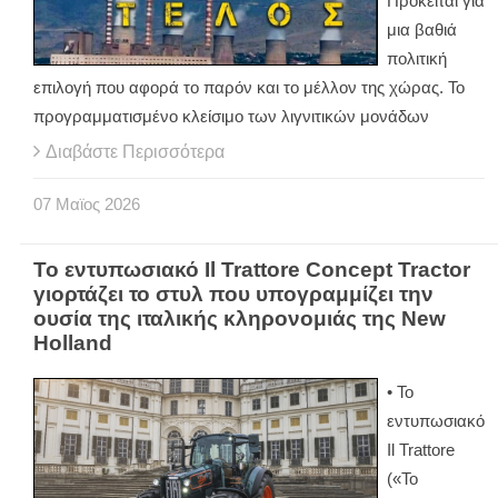
Πρόκειται για
μια βαθιά
πολιτική
επιλογή που αφορά το παρόν και το μέλλον της χώρας. Το
προγραμματισμένο κλείσιμο των λιγνιτικών μονάδων
Διαβάστε Περισσότερα
07
Μαϊος
2026
Το εντυπωσιακό Il Trattore Concept Tractor
γιορτάζει το στυλ που υπογραμμίζει την
ουσία της ιταλικής κληρονομιάς της New
Holland
• Το
εντυπωσιακό
Il Trattore
(«Το