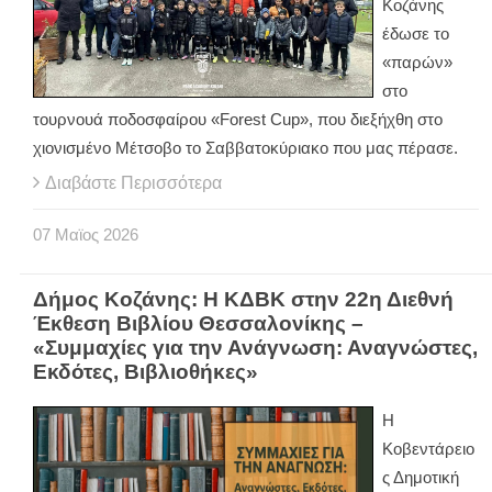
Κοζάνης
έδωσε το
«παρών»
στο
τουρνουά ποδοσφαίρου «Forest Cup», που διεξήχθη στο
χιονισμένο Μέτσοβο το Σαββατοκύριακο που μας πέρασε.
Διαβάστε Περισσότερα
07
Μαϊος
2026
Δήμος Κοζάνης: Η ΚΔΒΚ στην 22η Διεθνή
Έκθεση Βιβλίου Θεσσαλονίκης –
«Συμμαχίες για την Ανάγνωση: Αναγνώστες,
Εκδότες, Βιβλιοθήκες»
Η
Κοβεντάρειο
ς Δημοτική