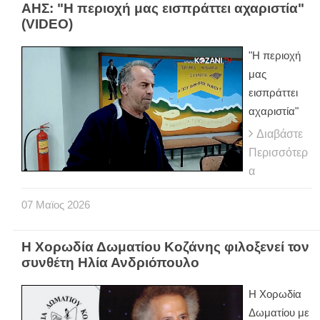
ΑΗΣ: "Η περιοχή μας εισπράττει αχαριστία"
(VIDEO)
"Η περιοχή
μας
εισπράττει
αχαριστία"
Διαβάστε
Περισσότερ
α
07
Μαϊος
2026
Η Χορωδία Δωματίου Κοζάνης φιλοξενεί τον
συνθέτη Ηλία Ανδριόπουλο
Η Χορωδία
Δωματίου με