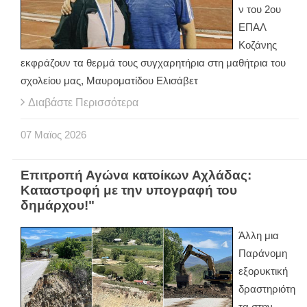
ν του 2ου
ΕΠΑΛ
Κοζάνης
εκφράζουν τα θερμά τους συγχαρητήρια στη μαθήτρια του
σχολείου μας, Μαυροματίδου Ελισάβετ
Διαβάστε Περισσότερα
07
Μαϊος
2026
Eπιτροπή Αγώνα κατοίκων Αχλάδας:
Καταστροφή με την υπογραφή του
δημάρχου!"
Άλλη μια
Παράνομη
εξορυκτική
δραστηριότη
τα στην