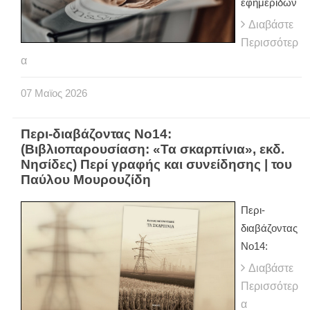
εφημερίδων
Διαβάστε
Περισσότερ
α
07
Μαϊος
2026
Περι-διαβάζοντας Νο14:
(Βιβλιοπαρουσίαση: «Τα σκαρπίνια», εκδ.
Νησίδες) Περί γραφής και συνείδησης | του
Παύλου Μουρουζίδη
Περι-
διαβάζοντας
Νο14:
Διαβάστε
Περισσότερ
α