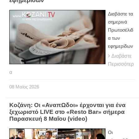
εφημερίδων
Διαβάστε τα
σημερινά
Πρωτοσέλιδ
α των
εφημερίδων
Διαβάστε
Περισσότερ
α
08
Μαϊος
2026
Κοζάνη: Οι «ΑναπΩδοι» έρχονται για ένα
ξεχωριστό LIVE στο «Resto Bar» σήμερα
Παρασκευή 8 Μαΐου (video)
Οι