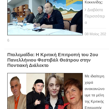
Κοκκινίδης:
Διαβάστε
Περισσότερ
α
08
Μαϊος
202
6
Πτολεμαΐδα: Η Κριτική Επιτροπή του 2ου
Πανελλήνιου Φεστιβάλ Θεάτρου στην
Ποντιακή Διάλεκτο
Με ιδιαίτερη
χαρά
ανακοινώνο
υμε τα μέλη
της Κριτικής
Επιτροπής