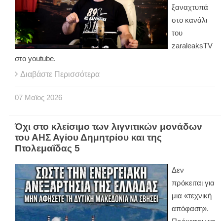
ξαναχτυπά
στο κανάλι
του
zaraleaksTV
στο youtube.
Διαβάστε Περισσότερα
07
Μαϊος
2026
Όχι στο κλείσιμο των λιγνιτικών μονάδων
του ΑΗΣ Αγίου Δημητρίου και της
Πτολεμαΐδας 5
Δεν
πρόκειται για
μια «τεχνική
απόφαση».