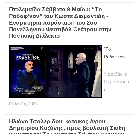
Πτολεμαΐδα Σάββατο 9 Μαΐου: “Tο
Ροδάφ’νον” του Κώστα Διαμαντίδη -
Eναρκτήρια παράσταση του 2ου
Πανελλήνιου Φεστιβάλ Θεάτρου στην
Ποντιακή Διάλεκτο
“Tο
Ροδάφ’νον”
Διαβάστε
Περισσότερ
α
06
Μαϊος
2026
Ηλιάνα Τσολερίδου, κάτοικος Αγίου
Δημητρίου Κοζάνης, προς βουλευτή Στάθη