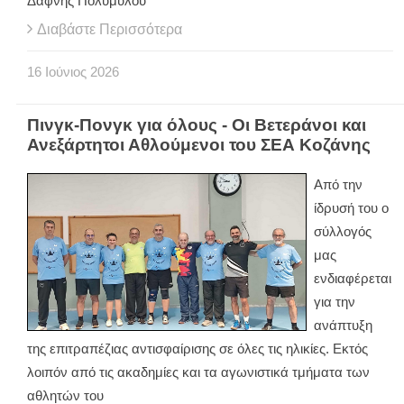
Δάφνης Πολυμύλου
Διαβάστε Περισσότερα
16
Ιούνιος
2026
Πινγκ-Πονγκ για όλους - Οι Βετεράνοι και
Ανεξάρτητοι Αθλούμενοι του ΣΕΑ Κοζάνης
Από την
ίδρυσή του ο
σύλλογός
μας
ενδιαφέρεται
για την
ανάπτυξη
της επιτραπέζιας αντισφαίρισης σε όλες τις ηλικίες. Εκτός
λοιπόν από τις ακαδημίες και τα αγωνιστικά τμήματα των
αθλητών του