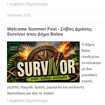
Διαβάστε Περισσότερα
16
Ιούνιος
2026
Welcome Summer Fest - Στίβος Δράσης
Survivor στον Δήμο Βοΐου
Ο Δήμος
Βοΐου
υποδέχεται
το καλοκαίρι
με δύο
μοναδικές
γιορτές
γεμάτες παιχνίδι, δράση, χαμόγελα και ατελείωτη
διασκέδαση για όλα τα παιδιά!
Διαβάστε Περισσότερα