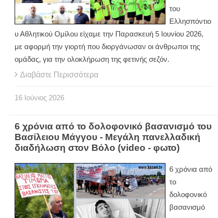
του
Ελλησπόντιο
υ Αθλητικού Ομίλου είχαμε την Παρασκευή 5 Ιουνίου 2026,
με αφορμή την γιορτή που διοργάνωσαν οι άνθρωποι της
ομάδας, για την ολοκλήρωση της φετινής σεζόν.
Διαβάστε Περισσότερα
16
Ιούνιος
2026
6 χρόνια από το δολοφονικό βασανισμό του
Βασίλειου Μάγγου - Μεγάλη πανελλαδική
διαδήλωση στον Βόλο (video - φωτο)
6 χρόνια από
το
δολοφονικό
βασανισμό