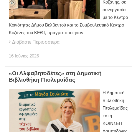
Κοζάνης, σε
συνεργασία
με το Κέντρο
Κοινότητας Δήμου Βελβεντού και το Συμβουλευτικό Κέντρο
Κοζάνης του ΚΕΘΙ, πραγματοποίησαν
Διαβάστε Περισσότερα
16
Ιούνιος
2026
«Οι Αλφαβητοδέτες» στη Δημοτική
Βιβλιοθήκη Πτολεμαΐδας
Η Δημοτική
Βιβλιοθήκη
Πτολεμαΐδας
και η
ΚΟΙΝΣΕΠ
Λαμπηδόνες