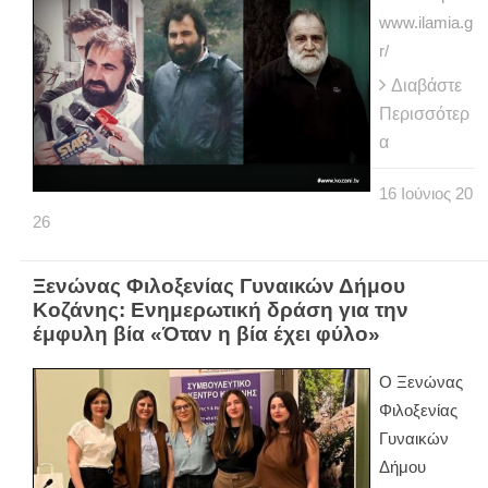
www.ilamia.g
r/
Διαβάστε
Περισσότερ
α
16
Ιούνιος
20
26
Ξενώνας Φιλοξενίας Γυναικών Δήμου
Κοζάνης: Ενημερωτική δράση για την
έμφυλη βία «Όταν η βία έχει φύλο»
Ο Ξενώνας
Φιλοξενίας
Γυναικών
Δήμου