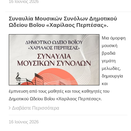
16
Ιούνιος
2026
Συναυλία Μουσικών Συνόλων Δημοτικού
Ωδείου Βοΐου «Χαρίλαος Περπέσας».
Μια όμορφη
μουσική
βραδιά
γεμάτη
μελωδίες,
δημιουργία
και
έμπνευση από τους μαθητές και τους καθηγητές του
Δημοτικού Ωδείου Βοΐου «Χαρίλαος Περπέσας».
Διαβάστε Περισσότερα
16
Ιούνιος
2026