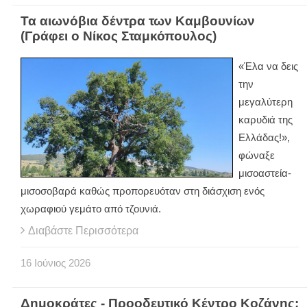
Τα αιωνόβια δέντρα των Καμβουνίων
(Γράφει ο Νίκος Σταμκόπουλος)
«Έλα να δεις
την
μεγαλύτερη
καρυδιά της
Ελλάδας!»,
φώναξε
μισοαστεία-
μισοσοβαρά καθώς προπορευόταν στη διάσχιση ενός
χωραφιού γεμάτο από τζουνιά.
Διαβάστε Περισσότερα
16
Ιούνιος
2026
Δημοκράτες - Προοδευτικό Κέντρο Κοζάνης: