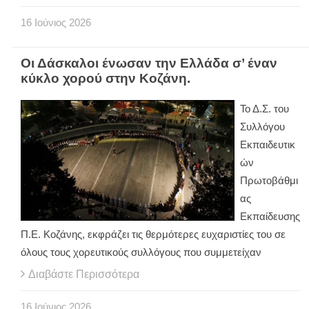
16
Ιούνιος
2026
Οι Δάσκαλοι ένωσαν την Ελλάδα σ’ έναν
κύκλο χορού στην Κοζάνη.
Το Δ.Σ. του
Συλλόγου
Εκπαιδευτικ
ών
Πρωτοβάθμι
ας
Εκπαίδευσης
Π.Ε. Κοζάνης, εκφράζει τις θερμότερες ευχαριστίες του σε
όλους τους χορευτικούς συλλόγους που συμμετείχαν
Διαβάστε Περισσότερα
16
Ιούνιος
2026