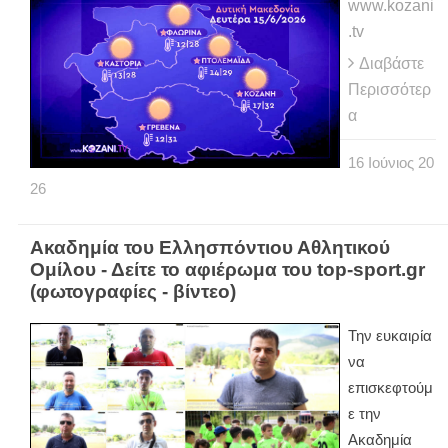
www.kozani
.tv
Διαβάστε
Περισσότερ
α
16
Ιούνιος
20
26
Ακαδημία του Ελλησπόντιου Αθλητικού
Ομίλου - Δείτε το αφιέρωμα του top-sport.gr
(φωτογραφίες - βίντεο)
Την ευκαιρία
να
επισκεφτούμ
ε την
Ακαδημία