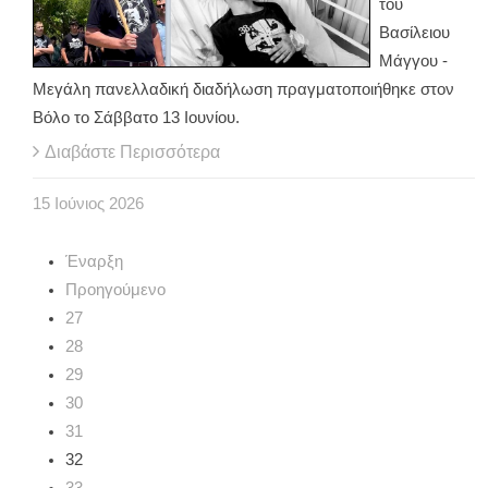
του
Βασίλειου
Μάγγου -
Μεγάλη πανελλαδική διαδήλωση πραγματοποιήθηκε στον
Βόλο το Σάββατο 13 Ιουνίου.
Διαβάστε Περισσότερα
15
Ιούνιος
2026
Έναρξη
Προηγούμενο
27
28
29
30
31
32
33