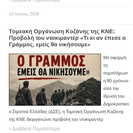
16
Ιούνιος
2026
Τομεακή Οργάνωση Κοζάνης της ΚΝΕ:
Προβολή του ντοκιμαντέρ «Τι κι αν έπεσε ο
Γράμμος, εμείς θα νικήσουμε»
Με αφορμή
τη
συμπλήρωσ
η 80 χρόνων
από την
ίδρυση του
Δημοκρατικο
ύ Στρατού Ελλάδας (ΔΣΕ), η Τομεακή Οργάνωση Κοζάνης
της ΚΝΕ διοργανώνει προβολή του ντοκιμαντέρ
Διαβάστε Περισσότερα