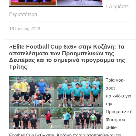
Διαβάστε
Περισσότερα
16
Ιούνιος
2026
«Elite Football Cup 6x6» στην Κοζάνη: Τα
αποτελέσματα των Προημιτελικών της
Δευτέρας και το σημερινό πρόγραμμα της
Τρίτης
Τρία νοκ-
άουτ
παιχνίδια για
την
Προημιτελική
Φάση του
«
Elite
Football
Cup
6
x
6» στην Κοζάνη πραγματοποιήθηκαν την