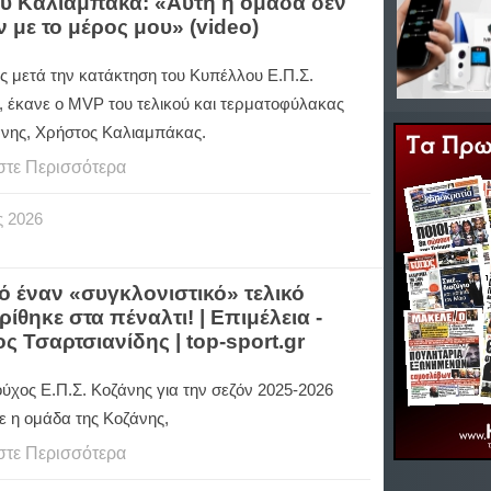
ου Καλιαμπάκα: «Αυτή η ομάδα δεν
ν με το μέρος μου» (video)
ς μετά την κατάκτηση του Κυπέλλου Ε.Π.Σ.
, έκανε ο
MVP
του τελικού και τερματοφύλακας
άνης, Χρήστος Καλιαμπάκας.
στε Περισσότερα
ς
2026
 έναν «συγκλονιστικό» τελικό
ίθηκε στα πέναλτι! | Επιμέλεια -
ς Τσαρτσιανίδης | top-sport.gr
ύχος Ε.Π.Σ. Κοζάνης για την σεζόν 2025-2026
ε η ομάδα της Κοζάνης,
στε Περισσότερα