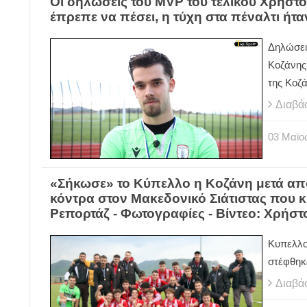
Οι δηλώσεις του MVP του τελικού Χρήστ
έπρεπε να πέσει, η τύχη στα πέναλτι ήτα
Δηλώσει
Κοζάνης
της Κοζ
Διαβά
03
Μαϊο
«Σήκωσε» το Κύπελλο η Κοζάνη μετά από
κόντρα στον Μακεδονικό Σιάτιστας που κρ
Ρεπορτάζ - Φωτογραφίες - Βίντεο: Χρήστο
Κυπελλο
στέφθηκ
Διαβά