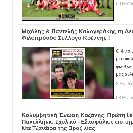
03
Μαϊο
Μιχάλης & Παντελής Καλογεράκης τη Δευ
Φιλοπρόοδο Σύλλογο Κοζάνης !
Ο Φιλοπ
μουσικώ
φιλόξενο
μας αυλ
Διαβά
03
Μαϊο
Κολυμβητική Ένωση Κοζάνης: Πρώτη θέσ
Πανελλήνιο Σχολικό - Εξασφάλισε εισιτήρ
Ντε Τζανέιρο της Βραζιλίας!