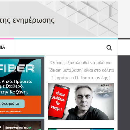
ΙΑ
Όποιος εξακολουθεί να μιλά για
"δίκαιη μετάβαση" είναι στο κόλπο
! [ γράφει ο Π. Τσαρτσιανίδης ]