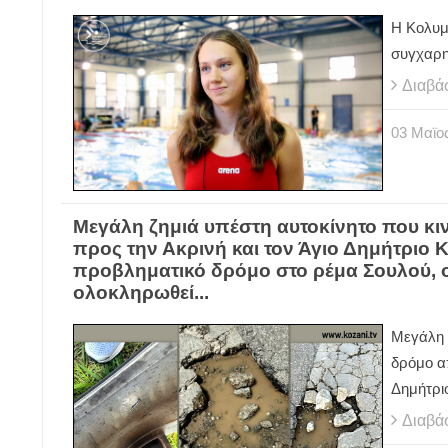
Η Κολυμ
συγχαρη
Διαβά
03
Μαϊο
Μεγάλη ζημιά υπέστη αυτοκίνητο που κι
προς την Ακρινή και τον Άγιο Δημήτριο 
προβληματικό δρόμο στο ρέμα Σουλού, 
ολοκληρωθεί...
Μεγάλη 
δρόμο απ
Δημήτρι
Διαβά