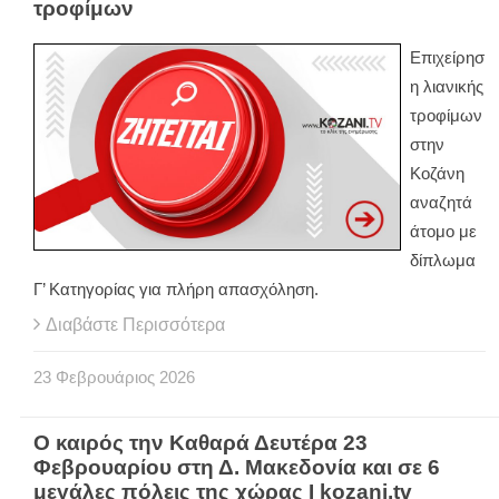
τροφίμων
Επιχείρησ
η λιανικής
τροφίμων
στην
Κοζάνη
αναζητά
άτομο με
δίπλωμα
Γ’ Κατηγορίας για πλήρη απασχόληση.
Διαβάστε Περισσότερα
23
Φεβρουάριος
2026
Ο καιρός την Καθαρά Δευτέρα 23
Φεβρουαρίου στη Δ. Μακεδονία και σε 6
μεγάλες πόλεις της χώρας Ι kozani.tv