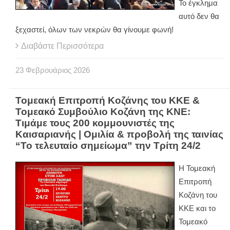
Το έγκλημα
αυτό δεν θα
ξεχαστεί, όλων των νεκρών θα γίνουμε φωνή!
Διαβάστε Περισσότερα
23
Φεβρουάριος
2026
Τομεακή Επιτροπή Κοζάνης του ΚΚΕ &
Τομεακό Συμβούλιο Κοζάνη της ΚΝΕ:
Τιμάμε τους 200 κομμουνιστές της
Καισαριανής | Oμιλία & προβολή της ταινίας
“Το τελευταίο σημείωμα” την Τρίτη 24/2
Η Τομεακή
Επιτροπή
Κοζάνη του
ΚΚΕ και το
Τομεακό