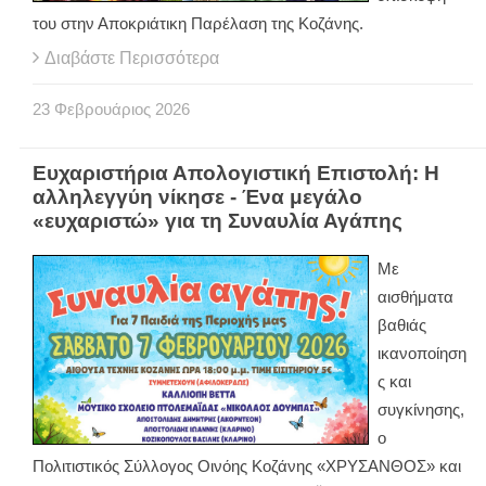
του στην Αποκριάτικη Παρέλαση της Κοζάνης.
Διαβάστε Περισσότερα
23
Φεβρουάριος
2026
Ευχαριστήρια Απολογιστική Επιστολή: Η
αλληλεγγύη νίκησε - Ένα μεγάλο
«ευχαριστώ» για τη Συναυλία Αγάπης
Με
αισθήματα
βαθιάς
ικανοποίηση
ς και
συγκίνησης,
ο
Πολιτιστικός Σύλλογος Οινόης Κοζάνης «ΧΡΥΣΑΝΘΟΣ» και