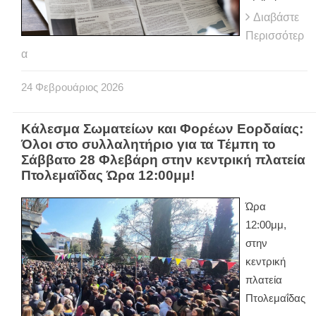
Διαβάστε
Περισσότερ
α
24
Φεβρουάριος
2026
Κάλεσμα Σωματείων και Φορέων Εορδαίας:
Όλοι στο συλλαλητήριο για τα Τέμπη το
Σάββατο 28 Φλεβάρη στην κεντρική πλατεία
Πτολεμαΐδας Ώρα 12:00μμ!
Ώρα
12:00μμ,
στην
κεντρική
πλατεία
Πτολεμαΐδας