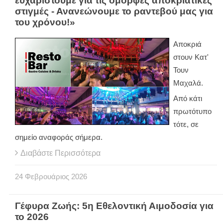
ευχαριστούμε για τις όμορφες αποκριάτικες
στιγμές - Ανανεώνουμε το ραντεβού μας για
του χρόνου!»
Αποκριά
στουν Κατ'
Τουν
Μαχαλά.
Από κάτι
πρωτότυπο
τότε, σε
σημείο αναφοράς σήμερα.
Διαβάστε Περισσότερα
24
Φεβρουάριος
2026
Γέφυρα Ζωής: 5η Εθελοντική Αιμοδοσία για
το 2026