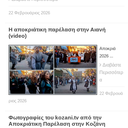
22
Φεβρουάριος
2026
Η αποκριάτικη παρέλαση στην Αιανή
(video)
Αποκριά
2026 ...
Διαβάστε
Περισσότερ
α
22
Φεβρουά
ριος
2026
Φωτογραφίες του kozani.tv από την
Αποκριάτικη Παρέλαση στην Κοζάνη