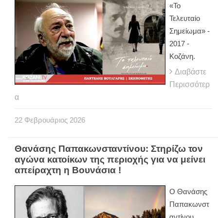
«Το
Τελευταίο
Σημείωμα» -
2017 -
Κοζάνη.
Διαβάστε
Περισσότερ
α
22
Φεβρουάριος
2026
Θανάσης Παπακωνσταντίνου: Στηρίζω τον
αγώνα κατοίκων της περιοχής για να μείνει
απείραχτη η Βουνάσια !
Ο Θανάσης
Παπακωνστ
αντίνου