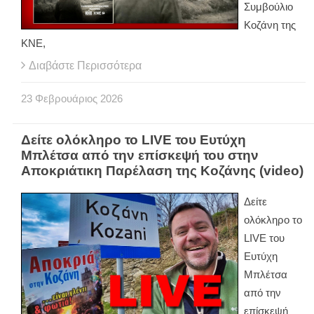
Συμβούλιο
Κοζάνη της
ΚΝΕ,
Διαβάστε Περισσότερα
23
Φεβρουάριος
2026
Δείτε ολόκληρο το LIVE του Ευτύχη
Μπλέτσα από την επίσκεψή του στην
Αποκριάτικη Παρέλαση της Κοζάνης (video)
Δείτε
ολόκληρο το
LIVE του
Ευτύχη
Μπλέτσα
από την
επίσκεψή