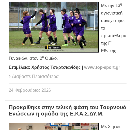
η
Με την 13
αγωνιστική
συνεχίστηκε
το
πρωτάθλημα
της Γ’
Εθνικής
ο
Γυναικών, στον 2
Όμιλο.
Επιμέλεια: Χρήστος Τσαρτσιανίδης |
www
.
top
-
sport
.
gr
Διαβάστε Περισσότερα
24
Φεβρουάριος
2026
Προκρίθηκε στην τελική φάση του Τουρνουά
Ενώσεων η ομάδα της Ε.ΚΑ.Σ.ΔΥ.Μ.
Με 2 ήττες