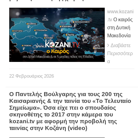
www.kozani
.tv
Ο καιρός
στη Δυτική
Μακεδονία
Διαβάστε
Περισσότερ
α
22
Φεβρουάριος
2026
Ο Παντελής Βούλγαρης για τους 200 της
Καισαριανής & την ταινία του «Το Τελευταίο
Σημείωμα». Όσα είχε πει ο σπουδαίος
σκηνοθέτης το 2017 στην κάμερα του
kozani.tv με αφορμή την προβολή της
ταινίας στην Κοζάνη (video)