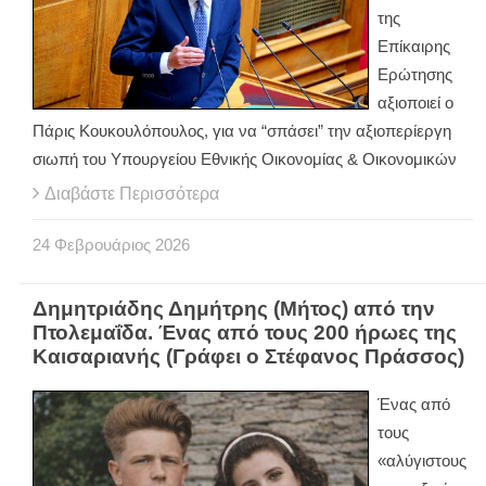
της
Επίκαιρης
Ερώτησης
αξιοποιεί ο
Πάρις Κουκουλόπουλος, για να “σπάσει” την αξιοπερίεργη
σιωπή του Υπουργείου Εθνικής Οικονομίας & Οικονομικών
Διαβάστε Περισσότερα
24
Φεβρουάριος
2026
Δημητριάδης Δημήτρης (Μήτος) από την
Πτολεμαΐδα. Ένας από τους 200 ήρωες της
Καισαριανής (Γράφει ο Στέφανος Πράσσος)
Ένας από
τους
«αλύγιστους