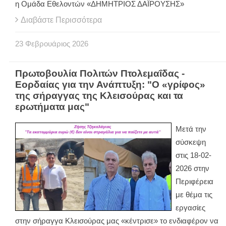
η Ομάδα Εθελοντών «ΔΗΜΗΤΡΙΟΣ ΔΑΪΡΟΥΣΗΣ»
Διαβάστε Περισσότερα
23
Φεβρουάριος
2026
Πρωτοβουλία Πολιτών Πτολεμαΐδας -
Εορδαίας για την Ανάπτυξη: "Ο «γρίφος»
της σήραγγας της Κλεισούρας και τα
ερωτήματα μας"
Μετά την
σύσκεψη
στις 18-02-
2026 στην
Περιφέρεια
με θέμα τις
εργασίες
στην σήραγγα Κλεισούρας μας «κέντρισε» το ενδιαφέρον να