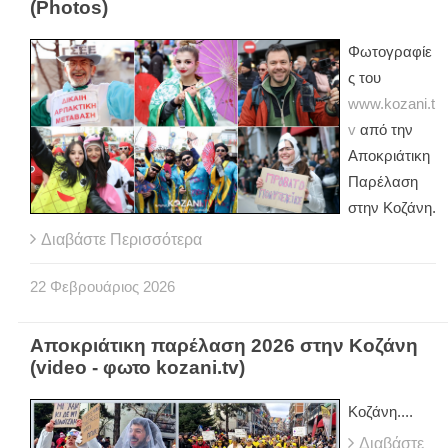
(Photos)
Φωτογραφίε
ς του
www.kozani.t
v
από την
Αποκριάτικη
Παρέλαση
στην Κοζάνη.
Διαβάστε Περισσότερα
22
Φεβρουάριος
2026
Αποκριάτικη παρέλαση 2026 στην Κοζάνη
(video - φωτο kozani.tv)
Κοζάνη....
Διαβάστε