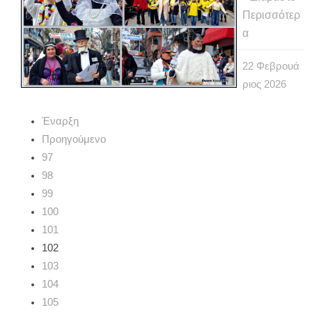
Περισσότερ
α
22
Φεβρουά
ριος
2026
Έναρξη
Προηγούμενο
97
98
99
100
101
102
103
104
105