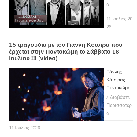
α
11
Ιούλιος
20
26
15 τραγούδια με τον Γιάννη Κότσιρα που
έρχεται στην Ποντοκώμη το Σάββατο 18
Ιουλίου !!! (video)
Γιάννης
Κότσιρας -
Ποντοκώμη.
Διαβάστε
Περισσότερ
α
11
Ιούλιος
2026