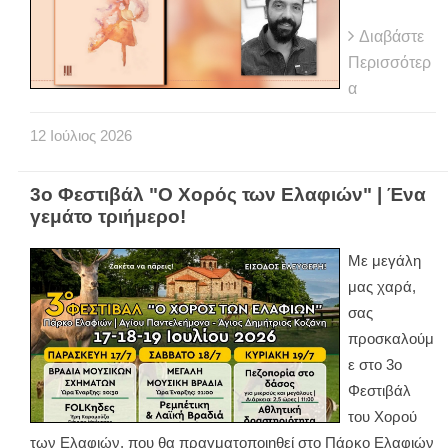
Διαβάστε
Περισσότερ
α
12
Ιούλιος
2026
3ο Φεστιβάλ "Ο Χορός των Ελαφιών" | Ένα
γεμάτο τριήμερο!
Με μεγάλη
μας χαρά,
σας
προσκαλούμ
ε στο 3ο
Φεστιβάλ
του Χορού
των Ελαφιών, που θα πραγματοποιηθεί στο Πάρκο Ελαφιών