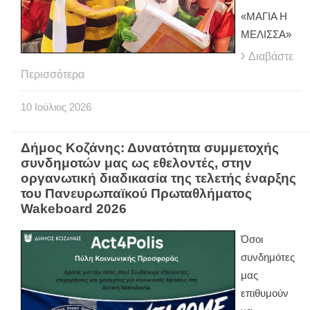
«ΜΑΓΙΑ Η
ΜΕΛΙΣΣΑ»
Διαβάστε
Περισσότερα
10
Ιούλιος
2026
Δήμος Κοζάνης: Δυνατότητα συμμετοχής
συνδημοτών μας ως εθελοντές, στην
οργανωτική διαδικασία της τελετής έναρξης
του Πανευρωπαϊκού Πρωταθλήματος
Wakeboard 2026
Όσοι
συνδημότες
μας
επιθυμούν