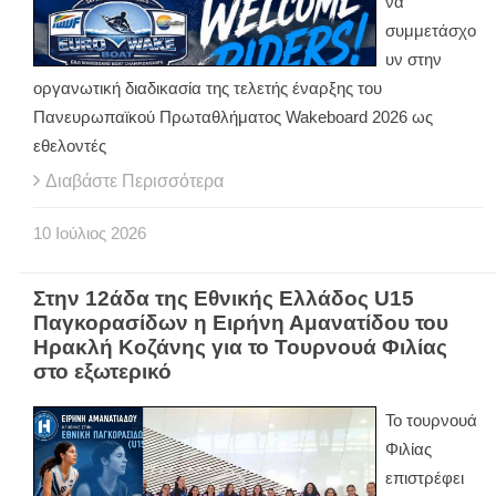
να
συμμετάσχο
υν στην
οργανωτική διαδικασία της τελετής έναρξης του
Πανευρωπαϊκού Πρωταθλήματος Wakeboard 2026 ως
εθελοντές
Διαβάστε Περισσότερα
10
Ιούλιος
2026
Στην 12άδα της Εθνικής Ελλάδος U15
Παγκορασίδων η Ειρήνη Αμανατίδου του
Ηρακλή Κοζάνης για το Τουρνουά Φιλίας
στο εξωτερικό
Το τουρνουά
Φιλίας
επιστρέφει