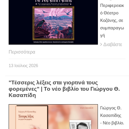
Περιφερειακ
ό Θέατρο
Κοζάνης, σε
συμπαραγω
γή
Διαβάστε
Περισσότερα
13
Ιούλιος
2026
"Τέσσερις λέξεις στα γιορτινά τους
φορεμένες" | Το νέο βιβλίο του Γιώργου Θ.
Κασαπίδη
Γιώργος Θ.
Κασαπίδης
- Νέο βιβλίο.