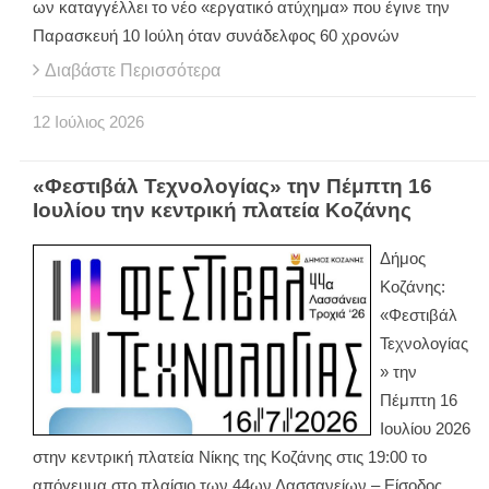
ων καταγγέλλει το νέο «εργατικό ατύχημα» που έγινε την
Παρασκευή 10 Ιούλη όταν συνάδελφος 60 χρονών
Διαβάστε Περισσότερα
12
Ιούλιος
2026
«Φεστιβάλ Τεχνολογίας» την Πέμπτη 16
Ιουλίου την κεντρική πλατεία Κοζάνης
Δήμος
Κοζάνης:
«Φεστιβάλ
Τεχνολογίας
» την
Πέμπτη 16
Ιουλίου 2026
στην κεντρική πλατεία Νίκης της Κοζάνης στις 19:00 το
απόγευμα στο πλαίσιο των 44ων Λασσανείων – Είσοδος