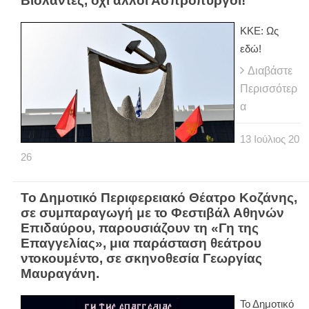
Βιολάντες, όχι άλλοι Ασπρόπυργοι!
ΚΚΕ: Ως
εδώ!
Διαβάστε
Περισσότερ
α
13
Ιούλιος
20
26
Το Δημοτικό Περιφερειακό Θέατρο Κοζάνης,
σε συμπαραγωγή με το Φεστιβάλ Αθηνών
Επιδαύρου, παρουσιάζουν τη «Γη της
Επαγγελίας», μια παράσταση θεάτρου
ντοκουμέντο, σε σκηνοθεσία Γεωργίας
Μαυραγάνη.
Το Δημοτικό