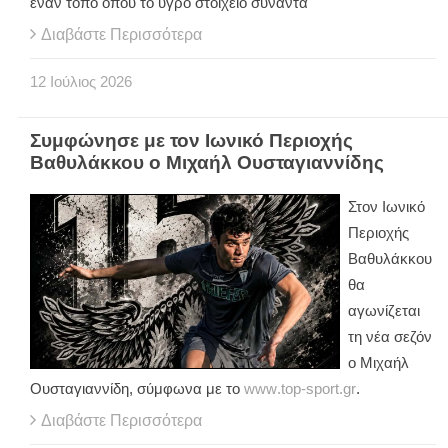
έναν τόπο όπου το υγρό στοιχείο συναντά
Διαβάστε Περισσότερα
12
Ιούλιος
2026
Συμφώνησε με τον Ιωνικό Περιοχής
Βαθυλάκκου ο Μιχαήλ Ουσταγιαννίδης
Στον Ιωνικό
Περιοχής
Βαθυλάκκου
θα
αγωνίζεται
τη νέα σεζόν
ο Μιχαήλ
Ουσταγιαννίδη, σύμφωνα με το
www
.
top
-
sport
.
gr
.
Διαβάστε Περισσότερα