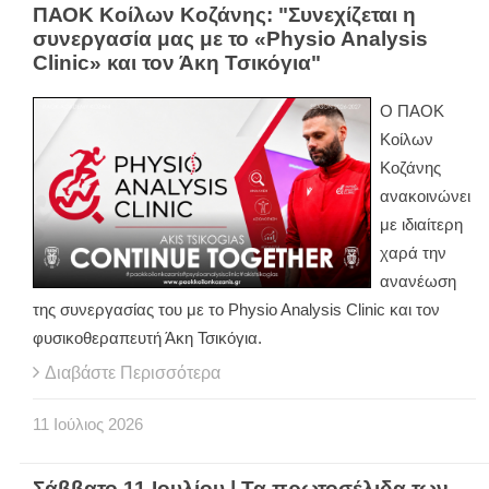
ΠΑΟΚ Κοίλων Κοζάνης: "Συνεχίζεται η
συνεργασία μας με το «Physio Analysis
Clinic» και τον Άκη Τσικόγια"
Ο ΠΑΟΚ
Κοίλων
Κοζάνης
ανακοινώνει
με ιδιαίτερη
χαρά την
ανανέωση
της συνεργασίας του με το Physio Analysis Clinic και τον
φυσικοθεραπευτή Άκη Τσικόγια.
Διαβάστε Περισσότερα
11
Ιούλιος
2026
Σάββατο 11 Ιουλίου | Τα πρωτοσέλιδα των