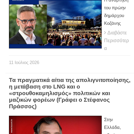
του πρώην
δημάρχου
Κοζάνης
Διαβάστε
Περισσότερ
α
11
Ιούλιος
2026
Τα πραγματικά αίτια της απολιγνιτοποίησης,
η μετάβαση στο LNG και ο
«στρουθοκαμηλισμός» πολιτικών και
μαζικών φορέων (Γράφει ο Στέφανος
Πράσσος)
Στην
Ελλάδα,