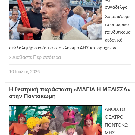
συνάδελφοι
Χαιρετίζουμε
το σημερινό
πανδυτικομα
κεδονικό
συλλαλητήριο ενάντια στο κλείσιμο ΑΗΣ και ορυχείων.
Διαβάστε Περισσότερα
10
Ιούλιος
2026
Η θεατρική παράσταση «ΜΑΓΙΑ Η ΜΕΛΙΣΣΑ»
στην Ποντοκώμη
ΑΝΟΙΧΤΟ
ΘΕΑΤΡΟ
ΠΟΝΤΟΚΩ
ΜΗΣ