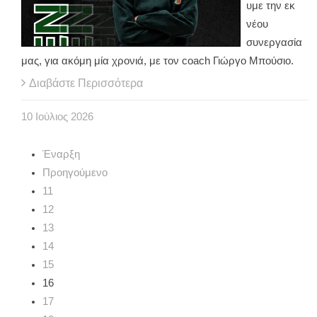
υμε την εκ
νέου
συνεργασία
μας, για ακόμη μία χρονιά, με τον coach Γιώργο Μπούσιο.
Διαβάστε Περισσότερα
10
Ιούλιος
2026
Έναρξη
Προηγούμενο
11
12
13
14
15
16
17