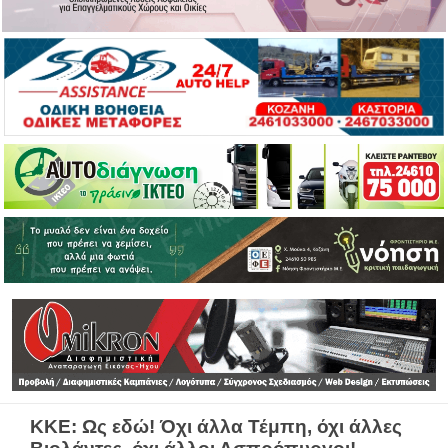
ΚΚΕ: Ως εδώ! Όχι άλλα Τέμπη, όχι άλλες