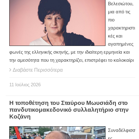
Βελεσιώτου,
μια από τις
πιο
χαρακτηριστι
κές και
αγαπημένες
φωνές της ελληνικής σκηνής, με την ιδιαίτερη ερμηνεία και
την αμεσότητα που τη χαρακτηρίζει, επιστρέφει το καλοκαίρι
Διαβάστε Περισσότερα
11
Ιούλιος
2026
Η τοποθέτηση του Σταύρου Μωυσιάδη στο
πανδυτικομακεδονικό συλλαλητήριο στην
Κοζάνη
Συναδέλφισσ
ες,