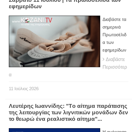
εφημερίδων
Διαβάστε τα
σημερινά
Πρωτοσέλιδ
α των
εφημερίδων
Διαβάστε
Περισσότερ
α
11
Ιούλιος
2026
Λευτέρης Ιωαννίδης: "Tο αίτημα παράτασης
της λειτουργίας των λιγνιτικών μονάδων δεν
το θεωρώ ένα ρεαλιστικό αίτημα"...
Η ανάρτηση