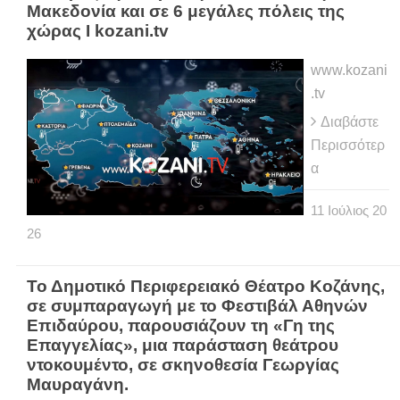
Μακεδονία και σε 6 μεγάλες πόλεις της
χώρας Ι kozani.tv
www.kozani
.tv
Διαβάστε
Περισσότερ
α
11
Ιούλιος
20
26
Το Δημοτικό Περιφερειακό Θέατρο Κοζάνης,
σε συμπαραγωγή με το Φεστιβάλ Αθηνών
Επιδαύρου, παρουσιάζουν τη «Γη της
Επαγγελίας», μια παράσταση θεάτρου
ντοκουμέντο, σε σκηνοθεσία Γεωργίας
Μαυραγάνη.