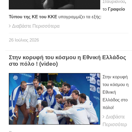
Σταυριανού
,
το
Γραφείο
Τύπου της ΚΕ του ΚΚΕ
υπογραμμίζει τα εξής:
Διαβάστε Περισσότερα
26
Ιούλιος
2026
Στην κορυφή του κόσμου η Εθνική Ελλάδος
στο πόλο ! (video)
Στην κορυφή
του κόσμου η
Εθνική
Ελλάδος στο
πόλο!
Διαβάστε
Περισσότερ