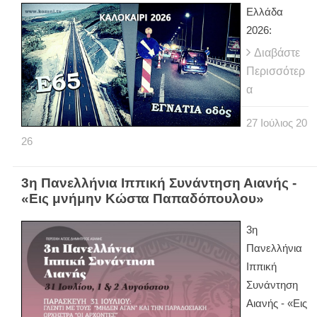
Ελλάδα
2026:
Διαβάστε
Περισσότερ
α
27
Ιούλιος
20
26
3η Πανελλήνια Ιππική Συνάντηση Αιανής -
«Εις μνήμην Κώστα Παπαδόπουλου»
3η
Πανελλήνια
Ιππική
Συνάντηση
Αιανής - «Εις