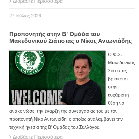
Διαβάστε Περισσότερα
27
Ιούλιος
2026
Προπονητής στην Β' Ομάδα του
Μακεδονικού Σιάτιστας ο Νίκος Αντωνιάδης
Ο Φ.Σ.
Μακεδονικός
Σιάτιστας
βρίσκεται
στην
ευχάριστη
θέση να
ανακοινώσει την έναρξη της συνεργασίας του με τον
προπονητή Νίκο Αντωνιάδη, ο οποίος αναλαμβάνει την
τεχνική ηγεσία της Β’ Ομάδας του Συλλόγου.
Διαβάστε Περισσότερα