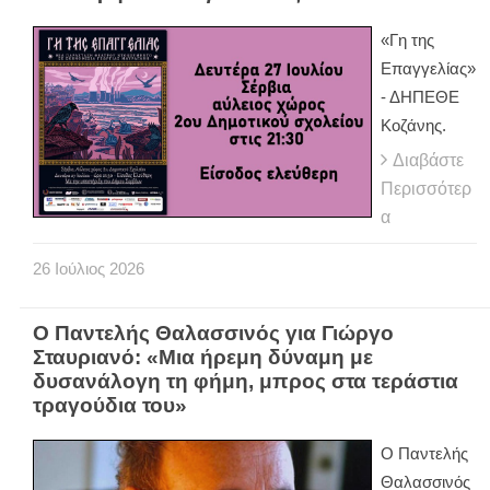
«Γη της
Επαγγελίας»
- ΔΗΠΕΘΕ
Κοζάνης.
Διαβάστε
Περισσότερ
α
26
Ιούλιος
2026
Ο Παντελής Θαλασσινός για Γιώργο
Σταυριανό: «Μια ήρεμη δύναμη με
δυσανάλογη τη φήμη, μπρος στα τεράστια
τραγούδια του»
Ο Παντελής
Θαλασσινός