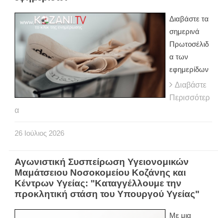
Διαβάστε τα
σημερινά
Πρωτοσέλιδ
α των
εφημερίδων
Διαβάστε
Περισσότερ
α
26
Ιούλιος
2026
Αγωνιστική Συσπείρωση Υγειονομικών
Μαμάτσειου Νοσοκομείου Κοζάνης και
Κέντρων Υγείας: "Καταγγέλλουμε την
προκλητική στάση του Υπουργού Υγείας"
Με μια