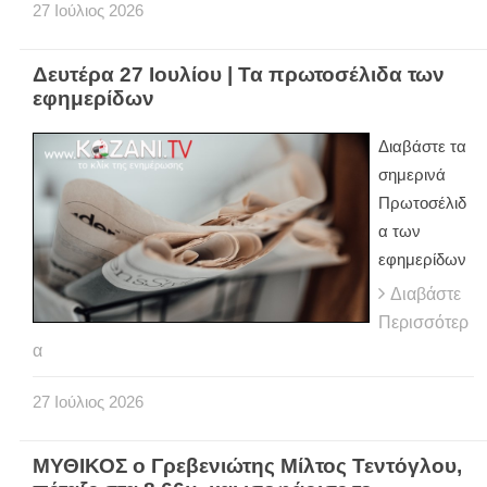
27
Ιούλιος
2026
Δευτέρα 27 Ιουλίου | Τα πρωτοσέλιδα των
εφημερίδων
Διαβάστε τα
σημερινά
Πρωτοσέλιδ
α των
εφημερίδων
Διαβάστε
Περισσότερ
α
27
Ιούλιος
2026
ΜΥΘΙΚΟΣ ο Γρεβενιώτης Μίλτος Τεντόγλου,