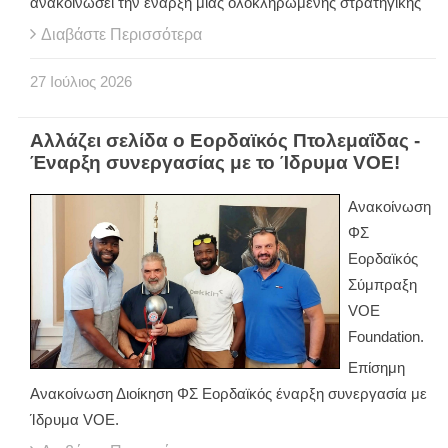
ανακοινώσει την έναρξη μιας ολοκληρωμένης στρατηγικής
Διαβάστε Περισσότερα
27
Ιούλιος
2026
Αλλάζει σελίδα ο Εορδαϊκός Πτολεμαΐδας -
Έναρξη συνεργασίας με το Ίδρυμα VOE!
Ανακοίνωση
ΦΣ
Εορδαϊκός
Σύμπραξη
VOE
Foundation.
Επίσημη
Ανακοίνωση Διοίκηση ΦΣ Εορδαϊκός έναρξη συνεργασία με
Ίδρυμα VOE.