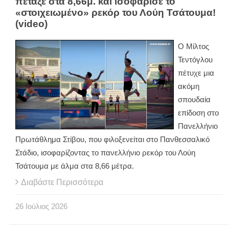
πέταξε στα 8,66μ. και ισοφάρισε το
«στοιχειωμένο» ρεκόρ του Λούη Τσάτουμα!
(video)
Ο Μίλτος
Τεντόγλου
πέτυχε μια
ακόμη
σπουδαία
επίδοση στο
Πανελλήνιο
Πρωτάθλημα Στίβου, που φιλοξενείται στο Πανθεσσαλικό
Στάδιο, ισοφαρίζοντας το πανελλήνιο ρεκόρ του Λούη
Τσάτουμα με άλμα στα 8,66 μέτρα.
Διαβάστε Περισσότερα
26
Ιούλιος
2026