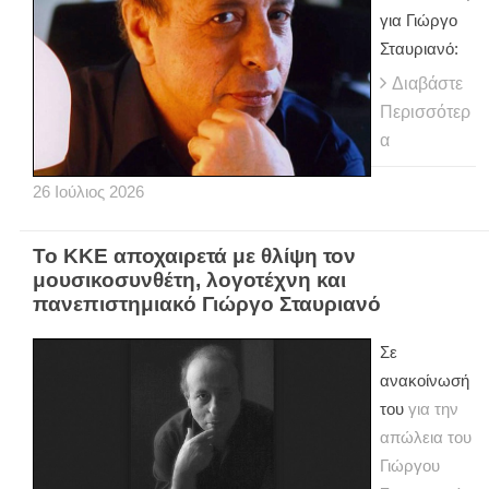
για Γιώργο
Σταυριανό:
Διαβάστε
Περισσότερ
α
26
Ιούλιος
2026
Το ΚΚΕ αποχαιρετά με θλίψη τον
μουσικοσυνθέτη, λογοτέχνη και
πανεπιστημιακό Γιώργο Σταυριανό
Σε
ανακοίνωσή
του
για την
απώλεια του
Γιώργου