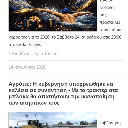
Κοζάνης,
σας
προσκαλεί
στον ετήσιο
χορός της για το 2026, το Σάββατο 24 Ιανουάριου στις 20:00,
στο «
Villa
Palati
».
Διαβάστε Περισσότερα
14
Ιανουάριος
2026
Αγρότες: Η κυβέρνηση υποχρεώθηκε να
καλέσει σε συνάντηση - Με τα τρακτέρ στα
μπλόκα θα απαιτήσουν την ικανοποίηση
των αιτημάτων τους
Η
κυβέρνηση