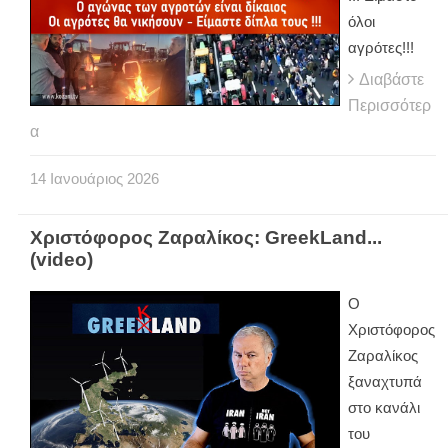
όλοι
αγρότες!!!
Διαβάστε
Περισσότερ
α
14
Ιανουάριος
2026
Χριστόφορος Ζαραλίκος: GreekLand...
(video)
Ο
Χριστόφορος
Ζαραλίκος
ξαναχτυπά
στο κανάλι
του