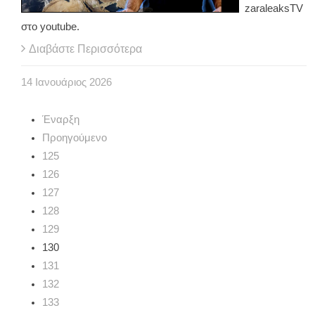
zaraleaksTV
στο youtube.
Διαβάστε Περισσότερα
14
Ιανουάριος
2026
Έναρξη
Προηγούμενο
125
126
127
128
129
130
131
132
133