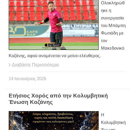
Ολοκληρώθ
ηκε η
συνεργασία
του Μπάμπη
Φωτιάδη με
τον
Μακεδονικό
Κοζάνης, αφού αναμένεται να μείνει ελέυθερος.
Διαβάστε Περισσότερα
14
Ιανουάριος
2026
Ετήσιος Χορός από την Κολυμβητική
Ένωση Κοζάνης
Η
Κολυμβητική
Ένωση