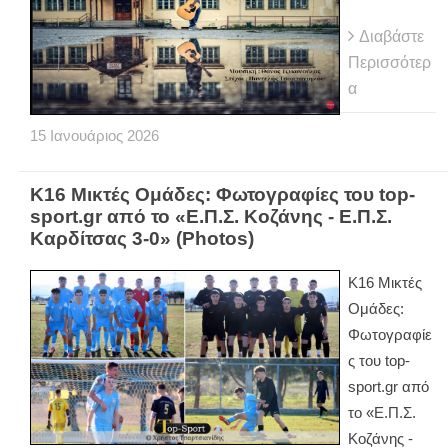
Διαβάστε
Περισσότερ
α
15
Ιανουάριος
2026
Κ16 Μικτές Ομάδες: Φωτογραφίες του top-
sport.gr από το «Ε.Π.Σ. Κοζάνης - Ε.Π.Σ.
Καρδίτσας 3-0» (Photos)
Κ16 Μικτές
Ομάδες:
Φωτογραφίε
ς του top-
sport.gr από
το «Ε.Π.Σ.
Κοζάνης -