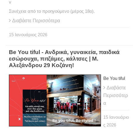
v
Συνέχεια από το προηγούμενο (μέρος 18ο).
Διαβάστε Περισσότερα
15
Ιανουάριος
2026
Be You tiful - Ανδρικά, γυναικεία, παιδικά
εσώρουχα, πιτζάμες, κάλτσες | Μ.
Αλεξάνδρου 29 Κοζάνη!
Be You tiful
Διαβάστε
Περισσότερ
α
15
Ιανουάριο
ς
2026