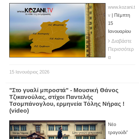
www.kozani.t
v
| Πέμπτη
15
Ιανουαρίου
Διαβάστε
Περισσότερ
α
15
Ιανουάριος
2026
"Στο γυαλί μπροστά" - Μουσική Θάνος
Τζικανούλας, στίχοι Παντελής
Τσομπάνογλου, ερμηνεία Τόλης Νήρας !
(video)
Νέο
τραγούδι"