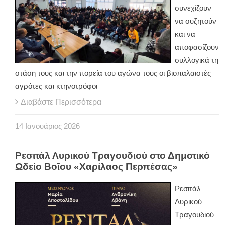
συνεχίζουν
να συζητούν
και να
αποφασίζουν
συλλογικά τη
στάση τους και την πορεία του αγώνα τους οι βιοπαλαιστές
αγρότες και κτηνοτρόφοι
Διαβάστε Περισσότερα
14
Ιανουάριος
2026
Ρεσιτάλ Λυρικού Τραγουδιού στο Δημοτικό
Ωδείο Βοΐου «Χαρίλαος Περπέσας»
Ρεσιτάλ
Λυρικού
Τραγουδιού