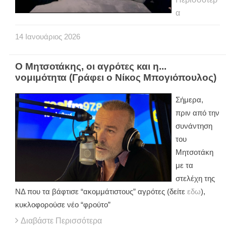
α
14
Ιανουάριος
2026
Ο Μητσοτάκης, οι αγρότες και η...
νομιμότητα (Γράφει ο Νίκος Μπογιόπουλος)
Σήμερα,
πριν από την
συνάντηση
του
Μητσοτάκη
με τα
στελέχη της
ΝΔ που τα βάφτισε “ακομμάτιστους” αγρότες (δείτε
εδω
),
κυκλοφορούσε νέο “φρούτο”
Διαβάστε Περισσότερα