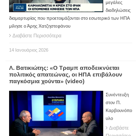
μεγάλες
διαδηλώσεις
διαμαρτυρίας που προετοιμάζονται στο εσωτερικό των ΗΠΑ
μίλησε ο Άρης Χατζηστεφάνου
Διαβάστε Περισσότερα
14
Ιανουάριος
2026
Λ. Βατικιώτης: «Ο Τραμπ αποδεικνύεται
πολιτικός απατεώνας, οι ΗΠΑ επιβάλουν
παγκόσμια χούντα» (video)
Συνέντευξη
στον Π.
Καρβουνόπο
υλο
Διαβάστε
Περισσότερ