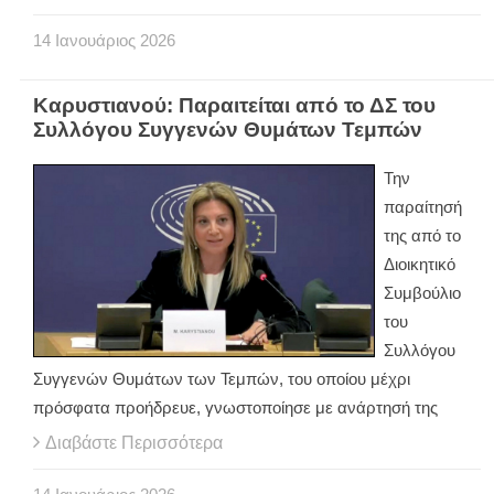
14
Ιανουάριος
2026
Καρυστιανού: Παραιτείται από το ΔΣ του
Συλλόγου Συγγενών Θυμάτων Τεμπών
Την
παραίτησή
της από το
Διοικητικό
Συμβούλιο
του
Συλλόγου
Συγγενών Θυμάτων των Τεμπών, του οποίου μέχρι
πρόσφατα προήδρευε, γνωστοποίησε με ανάρτησή της
Διαβάστε Περισσότερα