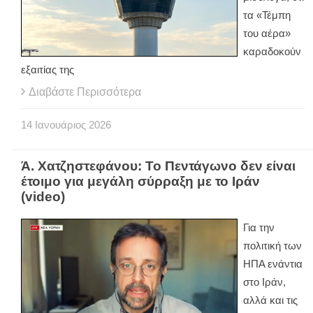
τα «Τέμπη
του αέρα»
καραδοκούν
εξαιτίας της
Διαβάστε Περισσότερα
14
Ιανουάριος
2026
Ά. Χατζηστεφάνου: Το Πεντάγωνο δεν είναι
έτοιμο για μεγάλη σύρραξη με το Ιράν
(video)
Για την
πολιτική των
ΗΠΑ ενάντια
στο Ιράν,
αλλά και τις