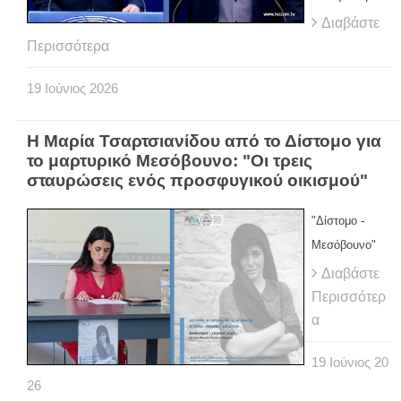
Διαβάστε
Περισσότερα
19
Ιούνιος
2026
Η Μαρία Τσαρτσιανίδου από το Δίστομο για
το μαρτυρικό Μεσόβουνο: "Οι τρεις
σταυρώσεις ενός προσφυγικού οικισμού"
"Δίστομο -
Μεσόβουνο"
Διαβάστε
Περισσότερ
α
19
Ιούνιος
20
26