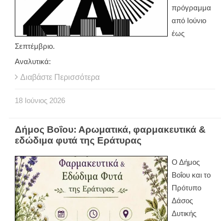
πρόγραμμα
από Ιούνιο
έως
Σεπτέμβριο.
Αναλυτικά:
Διαβάστε Περισσότερα
18
Ιούνιος
2026
Δήμος Βοΐου: Αρωματικά, φαρμακευτικά &
εδώδιμα φυτά της Εράτυρας
Ο Δήμος
Βοΐου και το
Πρότυπο
Δάσος
Δυτικής