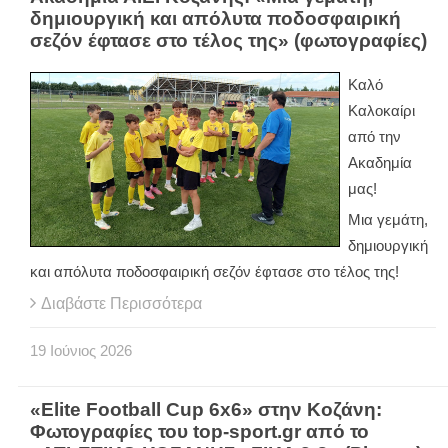
δημιουργική και απόλυτα ποδοσφαιρική
σεζόν έφτασε στο τέλος της» (φωτογραφίες)
Καλό
Καλοκαίρι
από την
Ακαδημία
μας!
Μια γεμάτη,
δημιουργική
και απόλυτα ποδοσφαιρική σεζόν έφτασε στο τέλος της!
Διαβάστε Περισσότερα
19
Ιούνιος
2026
«Elite Football Cup 6x6» στην Κοζάνη:
Φωτογραφίες του top-sport.gr από το