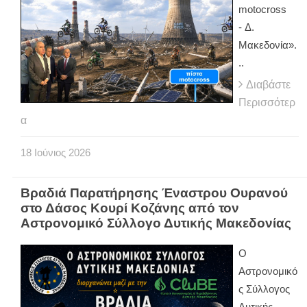
motocross
- Δ.
Μακεδονία».
..
Διαβάστε
Περισσότερ
α
18
Ιούνιος
2026
Βραδιά Παρατήρησης Έναστρου Ουρανού
στο Δάσος Κουρί Κοζάνης από τον
Αστρονομικό Σύλλογο Δυτικής Μακεδονίας
Ο
Αστρονομικό
ς Σύλλογος
Δυτικής