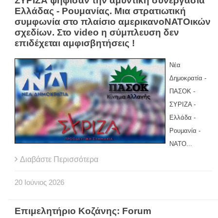
ΣΥΡΙΖΑ ψήφισαν την αμυντική συνεργασία
Ελλάδας - Ρουμανίας. Μια στρατιωτική
συμφωνία στο πλαίσιο αμερικανοΝΑΤΟικών
σχεδίων. Στο video η σύμπλευση δεν
επιδέχεται αμφισβητήσεις !
Νέα
Δημοκρατία -
ΠΑΣΟΚ -
ΣΥΡΙΖΑ -
Ελλάδα -
Ρουμανία -
ΝΑΤΟ...
Διαβάστε Περισσότερα
20
Ιούνιος
2026
Επιμελητήριο Κοζάνης: Forum