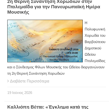
2η Θερινή Συνάντηση Χορωδιών στην
Πτολεμαΐδα για την Πανευρωπαϊκή Ημέρα
Μουσικής
Η
Πολυφωνική
Χορωδία του
Βαρβούτειου
Δημοτικού
Ωδείου
Πτολεμαΐδας
και ο Σύνδεσμος Φίλων Μουσικής του Ωδείου διοργανώνουν
τη 2η Θερινή Συνάντηση Χορωδιών
Διαβάστε Περισσότερα
19
Ιούνιος
2026
Καλλιόπη Βέττα: «Έγκλημα κατά της