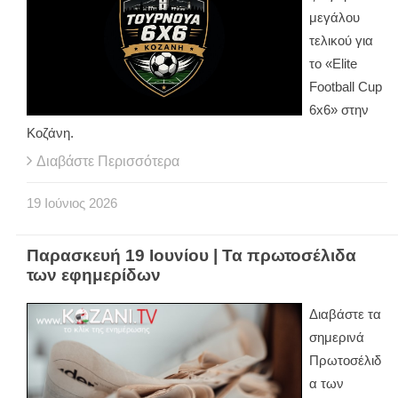
μεγάλου
τελικού για
το «
Elite
Football
Cup
6
x
6» στην
Κοζάνη.
Διαβάστε Περισσότερα
19
Ιούνιος
2026
Παρασκευή 19 Ιουνίου | Τα πρωτοσέλιδα
των εφημερίδων
Διαβάστε τα
σημερινά
Πρωτοσέλιδ
α των