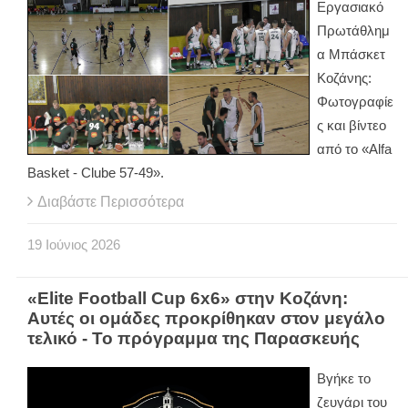
Εργασιακό
Πρωτάθλημ
α Μπάσκετ
Κοζάνης:
Φωτογραφίε
ς και βίντεο
από το «Alfa
Basket - Clube 57-49».
Διαβάστε Περισσότερα
19
Ιούνιος
2026
«Elite Football Cup 6x6» στην Κοζάνη:
Αυτές οι ομάδες προκρίθηκαν στον μεγάλο
τελικό - Το πρόγραμμα της Παρασκευής
Βγήκε το
ζευγάρι του