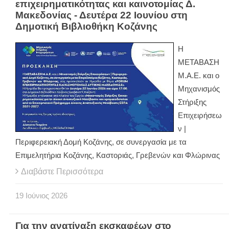
επιχειρηματικότητας και καινοτομίας Δ.
Μακεδονίας - Δευτέρα 22 Ιουνίου στη
Δημοτική Βιβλιοθήκη Κοζάνης
Η
ΜΕΤΑΒΑΣΗ
Μ.Α.Ε. και ο
Μηχανισμός
Στήριξης
Επιχειρήσεω
ν |
Περιφερειακή Δομή Κοζάνης, σε συνεργασία με τα
Επιμελητήρια Κοζάνης, Καστοριάς, Γρεβενών και Φλώρινας
Διαβάστε Περισσότερα
19
Ιούνιος
2026
Για την ανατίναξη εκσκαφέων στο