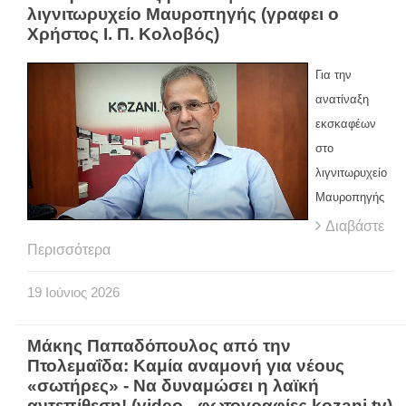
λιγνιτωρυχείο Μαυροπηγής (γραφει ο
Χρήστος Ι. Π. Κολοβός)
Για την
ανατίναξη
εκσκαφέων
στο
λιγνιτωρυχείο
Μαυροπηγής
Διαβάστε
Περισσότερα
19
Ιούνιος
2026
Μάκης Παπαδόπουλος από την
Πτολεμαΐδα: Καμία αναμονή για νέους
«σωτήρες» - Να δυναμώσει η λαϊκή
αντεπίθεση! (video - φωτογραφίες kozani.tv)