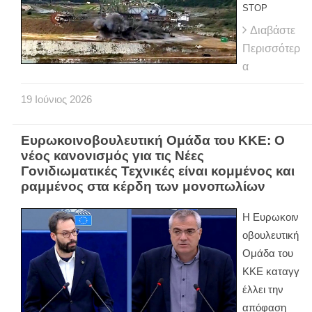
STOP
Διαβάστε
Περισσότερ
α
19
Ιούνιος
2026
Ευρωκοινοβουλευτική Ομάδα του ΚΚΕ: Ο
νέος κανονισμός για τις Νέες
Γονιδιωματικές Τεχνικές είναι κομμένος και
ραμμένος στα κέρδη των μονοπωλίων
Η Ευρωκοιν
οβουλευτική
Ομάδα του
ΚΚΕ καταγγ
έλλει την
απόφαση