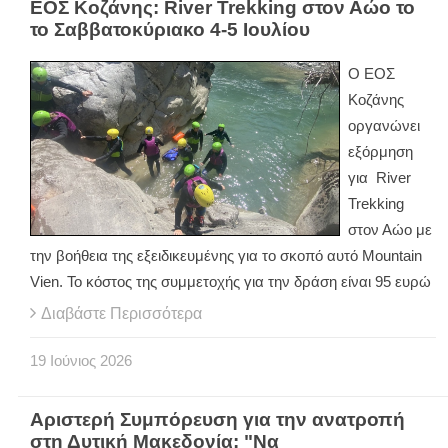
ΕΟΣ Κοζάνης: River Trekking στον Αώο το
το Σαββατοκύριακο 4-5 Ιουλίου
Ο ΕΟΣ
Κοζάνης
οργανώνει
εξόρμηση
για River
Trekking
στον Αώο με
την βοήθεια της εξειδικευμένης για το σκοπό αυτό Mountain
Vien. Το κόστος της συμμετοχής για την δράση είναι 95 ευρώ
Διαβάστε Περισσότερα
19
Ιούνιος
2026
Αριστερή Συμπόρευση για την ανατροπή
στη Δυτική Μακεδονία: "Να