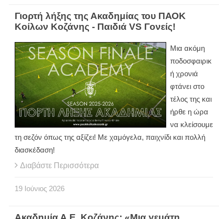
Γιορτή λήξης της Ακαδημίας του ΠΑΟΚ
Κοίλων Κοζάνης - Παιδιά VS Γονείς!
Μια ακόμη
ποδοσφαιρικ
ή χρονιά
φτάνει στο
τέλος της και
ήρθε η ώρα
να κλείσουμε
τη σεζόν όπως της αξίζει! Με χαμόγελα, παιχνίδι και πολλή
διασκέδαση!
Διαβάστε Περισσότερα
19
Ιούνιος
2026
Ακαδημία Α.Ε. Κοζάνης: «Μια γεμάτη,