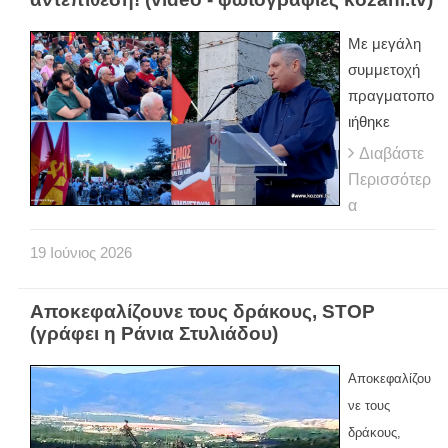
Με μεγάλη
συμμετοχή
πραγματοπο
ιήθηκε
Διαβάστε
Περισσότερ
α
19
Ιούνιος
2026
Αποκεφαλίζουνε τους δράκους, STOP
(γράφει η Ράνια Στυλιάδου)
Αποκεφαλίζου
νε τους
δράκους,