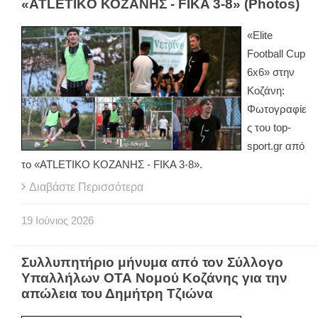
«ATLETIKO ΚΟΖΑΝΗΣ - FIKA 3-8» (Photos)
«Elite
Football Cup
6x6»
στην
Κοζάνη
:
Φωτογραφίε
ς
του
top-
sport.gr
από
το
«ATLETIKO
ΚΟΖΑΝΗΣ
- FIKA 3-8».
Διαβάστε Περισσότερα
19
Ιούνιος
2026
Συλλυπητήριο μήνυμα από τον Σύλλογο
Υπαλλήλων ΟΤΑ Νομού Κοζάνης για την
απώλεια του Δημήτρη Τζιώνα