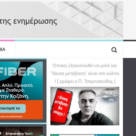
ΙΑ
Όποιος εξακολουθεί να μιλά για
"δίκαιη μετάβαση" είναι στο κόλπο
! [ γράφει ο Π. Τσαρτσιανίδης ]