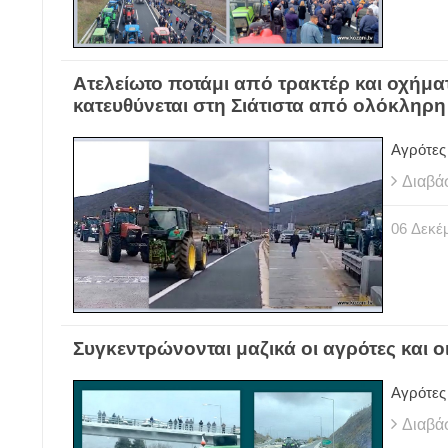
Ατελείωτο ποτάμι από τρακτέρ και οχήμ
κατευθύνεται στη Σιάτιστα από ολόκληρη 
Αγρότες
Διαβά
06
Δεκέ
Συγκεντρώνονται μαζικά οι αγρότες και οι
Αγρότες 
Διαβά