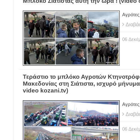
Μπλόκο Σιάτιστας αυτή την ώρα ! (video
Αγρότες
Διαβά
06
Δεκέ
Τεράστιο το μπλόκο Αγροτών Κτηνοτρόφ
Μακεδονίας στη Σιάτιστα, ισχυρό μήνυμα
video kozani.tv)
Αγρότες
Διαβά
06
Δεκέ