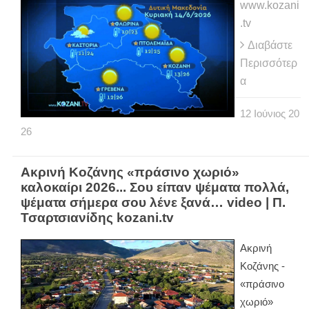
www.kozani
.tv
Διαβάστε
Περισσότερ
α
12
Ιούνιος
20
26
Ακρινή Κοζάνης «πράσινο χωριό»
καλοκαίρι 2026... Σου είπαν ψέματα πολλά,
ψέματα σήμερα σου λένε ξανά… video | Π.
Τσαρτσιανίδης kozani.tv
Ακρινή
Κοζάνης -
«πράσινο
χωριό»