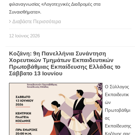
φιλαναγνωσίας «Λογοτεχνικές Διαδρομές στα
Συναισθήματα».
Διαβάστε Περισσότερα
12
Ιούνιος
2026
Κοζάνη: 9η Πανελλήνια Συνάντηση
Χορευτικών Τμημάτων Εκπαιδευτικών
Πρωτοβάθμιας Εκπαίδευσης Ελλάδας το
Σάββατο 13 Ιουνίου
Ο Σύλλογος
Εκπαιδευτικ
ών
Πρωτοβάθμι
ας
Εκπαίδευσης
Κοζάνης σας