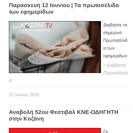
Παρασκευή 12 Ιουνίου | Τα πρωτοσέλιδα
των εφημερίδων
Διαβάστε τα
σημερινά
Πρωτοσέλιδ
α των
εφημερίδων
Διαβάστε
Περισσότερ
α
12
Ιούνιος
2026
Αναβολή 52ου Φεστιβάλ ΚΝΕ-ΟΔΗΓΗΤΗ
στην Κοζάνη
Οι