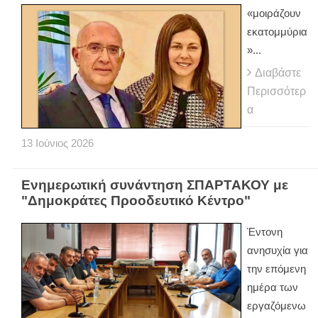
«μοιράζουν
εκατομμύρια
»...
Διαβάστε
Περισσότερ
α
13
Ιούνιος
2026
Ενημερωτική συνάντηση ΣΠΑΡΤΑΚΟΥ με
"Δημοκράτες Προοδευτικό Κέντρο"
Έντονη
ανησυχία για
την επόμενη
ημέρα των
εργαζόμενω