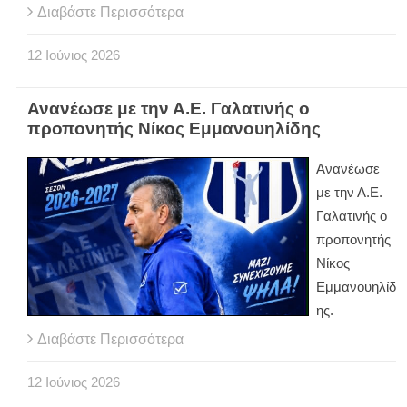
Διαβάστε Περισσότερα
12
Ιούνιος
2026
Ανανέωσε με την Α.Ε. Γαλατινής ο
προπονητής Νίκος Εμμανουηλίδης
Ανανέωσε
με την Α.Ε.
Γαλατινής ο
προπονητής
Νίκος
Εμμανουηλίδ
ης.
Διαβάστε Περισσότερα
12
Ιούνιος
2026