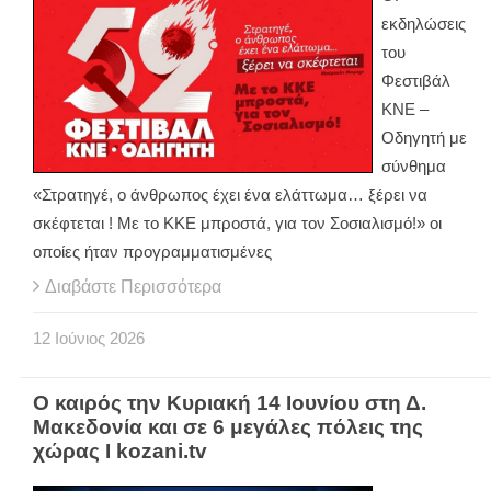
εκδηλώσεις
του
Φεστιβάλ
ΚΝΕ –
Οδηγητή με
σύνθημα
«Στρατηγέ, ο άνθρωπος έχει ένα ελάττωμα… ξέρει να
σκέφτεται ! Με το ΚΚΕ μπροστά, για τον Σοσιαλισμό!» οι
οποίες ήταν προγραμματισμένες
Διαβάστε Περισσότερα
12
Ιούνιος
2026
Ο καιρός την Κυριακή 14 Ιουνίου στη Δ.
Μακεδονία και σε 6 μεγάλες πόλεις της
χώρας Ι kozani.tv