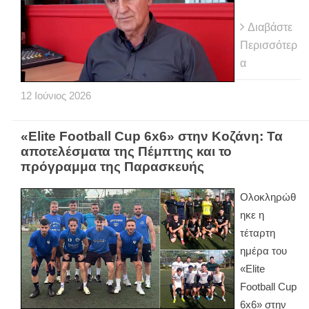
Διαβάστε
Περισσότερ
α
12
Ιούνιος
2026
«Elite Football Cup 6x6» στην Κοζάνη: Τα
αποτελέσματα της Πέμπτης και το
πρόγραμμα της Παρασκευής
Ολοκληρώθ
ηκε η
τέταρτη
ημέρα του
«Elite
Football Cup
6x6» στην