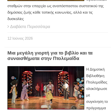
σταθμών στην επαρχία ως αναπόσπαστου συστατικού της
δημόσιας ζωής κάθε τοπικής κοινωνίας, αλλά και τις
δυσκολίες
Διαβάστε Περισσότερα
12
Ιούνιος
2026
Μια μεγάλη γιορτή για το βιβλίο και τα
συναισθήματα στην Πτολεμαΐδα
Η Δημοτική
Βιβλιοθήκη
Πτολεμαΐδας
ολοκλήρωσε
με
συγκίνηση το
πρόγραμμα