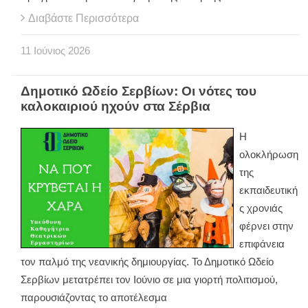
Διαβάστε Περισσότερα
11
Ιούνιος
2026
Δημοτικό Ωδείο Σερβίων: Οι νότες του
καλοκαιριού ηχούν στα Σέρβια
Η
ολοκλήρωση
της
εκπαιδευτική
ς χρονιάς
φέρνει στην
επιφάνεια
τον παλμό της νεανικής δημιουργίας. Το Δημοτικό Ωδείο
Σερβίων μετατρέπει τον Ιούνιο σε μια γιορτή πολιτισμού,
παρουσιάζοντας το αποτέλεσμα