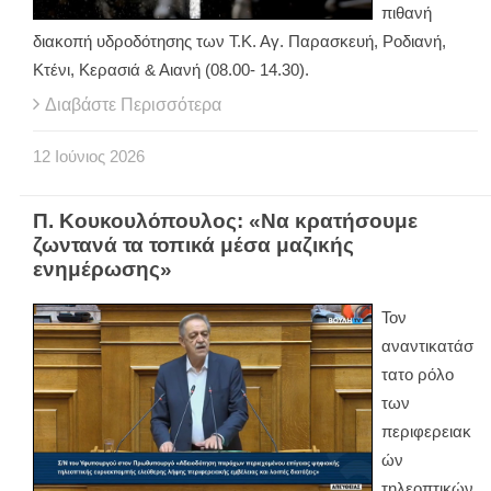
πιθανή
διακοπή υδροδότησης των Τ.Κ. Αγ. Παρασκευή, Ροδιανή,
Κτένι, Κερασιά & Αιανή (08.00- 14.30).
Διαβάστε Περισσότερα
12
Ιούνιος
2026
Π. Κουκουλόπουλος: «Να κρατήσουμε
ζωντανά τα τοπικά μέσα μαζικής
ενημέρωσης»
Τον
αναντικατάσ
τατο ρόλο
των
περιφερειακ
ών
τηλεοπτικών