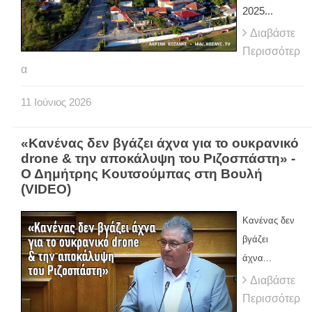
2025...
Διαβάστε
Περισσότερ
α
11
Ιούνιος
2026
«Κανένας δεν βγάζει άχνα για το ουκρανικό
drone & την αποκάλυψη του Ριζοσπάστη» -
Ο Δημήτρης Κουτσούμπας στη Βουλή
(VIDEO)
Κανένας δεν
βγάζει
άχνα...
Διαβάστε
Περισσότερ