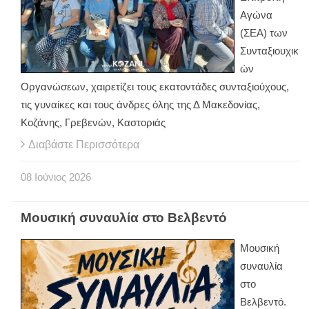
Αγώνα
(ΣΕΑ) των
Συνταξιουχικ
ών
Οργανώσεων, χαιρετίζει τους εκατοντάδες συνταξιούχους,
τις γυναίκες και τους άνδρες όλης της Δ Μακεδονίας,
Κοζάνης, Γρεβενών, Καστοριάς
Διαβάστε Περισσότερα
08
Ιούνιος
2026
Μουσική συναυλία στο Βελβεντό
Μουσική
συναυλία
στο
Βελβεντό.