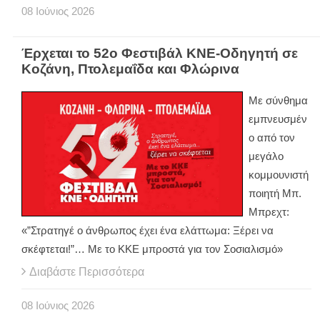
08
Ιούνιος
2026
Έρχεται το 52ο Φεστιβάλ ΚΝΕ-Οδηγητή σε
Κοζάνη, Πτολεμαΐδα και Φλώρινα
Με σύνθημα
εμπνευσμέν
ο από τον
μεγάλο
κομμουνιστή
ποιητή Μπ.
Μπρεχτ:
«”Στρατηγέ ο άνθρωπος έχει ένα ελάττωμα: Ξέρει να
σκέφτεται!”… Με το ΚΚΕ μπροστά για τον Σοσιαλισμό»
Διαβάστε Περισσότερα
08
Ιούνιος
2026