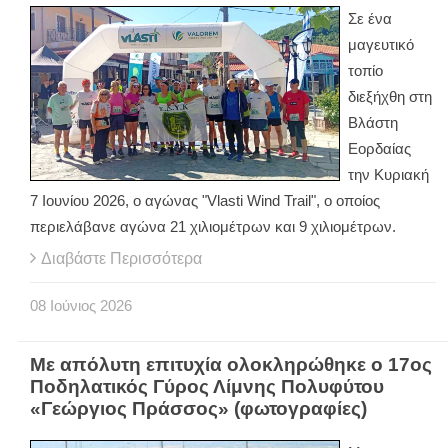
Σε ένα
μαγευτικό
τοπίο
διεξήχθη στη
Βλάστη
Εορδαίας
την Κυριακή
7 Ιουνίου 2026, o αγώνας "Vlasti Wind Trail", o οποίος
περιελάβανε αγώνα 21 χιλιομέτρων και 9 χιλιομέτρων.
Διαβάστε Περισσότερα
08
Ιούνιος
2026
Με απόλυτη επιτυχία ολοκληρώθηκε ο 17ος
Ποδηλατικός Γύρος Λίμνης Πολυφύτου
«Γεώργιος Πράσσος» (φωτογραφίες)