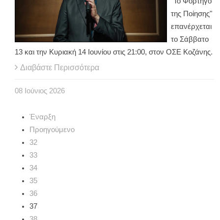
"Το Φορτηγό
της Ποίησης"
επανέρχεται
το Σάββατο
13 και την Κυριακή 14 Ιουνίου στις 21:00, στον ΟΣΕ Κοζάνης.
Διαβάστε Περισσότερα
08
Ιούνιος
2026
Έναρξη
Προηγούμενο
32
33
34
35
36
37
38