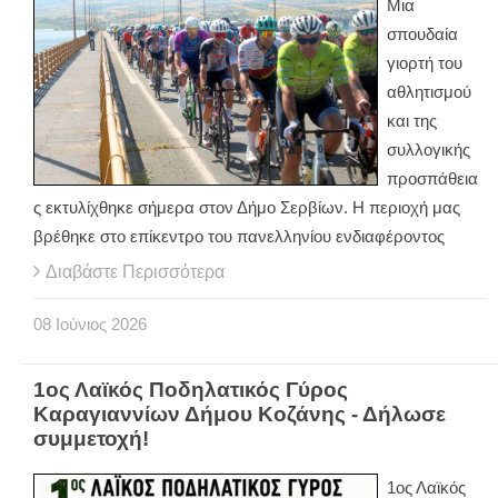
Μια
σπουδαία
γιορτή του
αθλητισμού
και της
συλλογικής
προσπάθεια
ς εκτυλίχθηκε σήμερα στον Δήμο Σερβίων. Η περιοχή μας
βρέθηκε στο επίκεντρο του πανελληνίου ενδιαφέροντος
Διαβάστε Περισσότερα
08
Ιούνιος
2026
1ος Λαϊκός Ποδηλατικός Γύρος
Καραγιαννίων Δήμου Κοζάνης - Δήλωσε
συμμετοχή!
1ος Λαϊκός