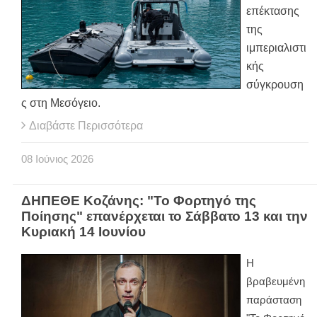
επέκτασης
της
ιμπεριαλιστι
κής
σύγκρουση
ς στη Μεσόγειο.
Διαβάστε Περισσότερα
08
Ιούνιος
2026
ΔΗΠΕΘΕ Κοζάνης: "Το Φορτηγό της
Ποίησης" επανέρχεται το Σάββατο 13 και την
Κυριακή 14 Ιουνίου
Η
βραβευμένη
παράσταση