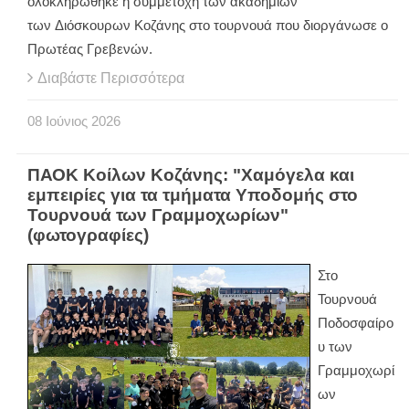
ολοκληρώθηκε η συμμετοχή των ακαδημιών
των Διόσκουρων Κοζάνης στο τουρνουά που διοργάνωσε ο
Πρωτέας Γρεβενών.
Διαβάστε Περισσότερα
08
Ιούνιος
2026
ΠΑΟΚ Κοίλων Κοζάνης: "Χαμόγελα και
εμπειρίες για τα τμήματα Υποδομής στο
Τουρνουά των Γραμμοχωρίων"
(φωτογραφίες)
Στο
Τουρνουά
Ποδοσφαίρο
υ των
Γραμμοχωρί
ων