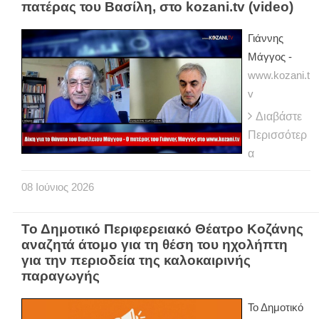
πατέρας του Βασίλη, στο kozani.tv (video)
Γιάννης
Μάγγος -
www.kozani.t
v
Διαβάστε
Περισσότερ
α
08
Ιούνιος
2026
Το Δημοτικό Περιφερειακό Θέατρο Κοζάνης
αναζητά άτομο για τη θέση του ηχολήπτη
για την περιοδεία της καλοκαιρινής
παραγωγής
Το Δημοτικό