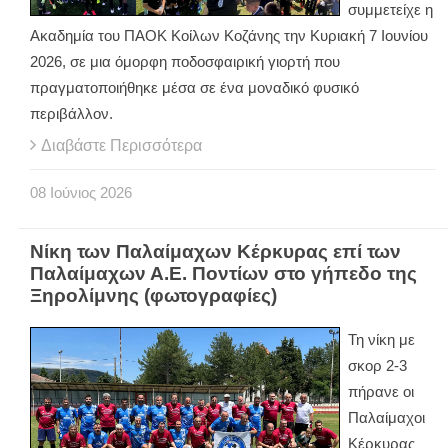
συμμετείχε η
Ακαδημία του ΠΑΟΚ Κοίλων Κοζάνης την Κυριακή 7 Ιουνίου
2026, σε μια όμορφη ποδοσφαιρική γιορτή που
πραγματοποιήθηκε μέσα σε ένα μοναδικό φυσικό
περιβάλλον.
Διαβάστε Περισσότερα
08
Ιούνιος
2026
Νίκη των Παλαίμαχων Κέρκυρας επί των
Παλαίμαχων Α.Ε. Ποντίων στο γήπεδο της
Ξηρολίμνης (φωτογραφίες)
Τη νίκη με
σκορ 2-3
πήρανε οι
Παλαίμαχοι
Κέρκυρας