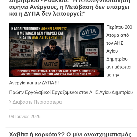
Δημητρίου - Ρυακιού: "Η Απολιγνιτοποίηση
αφήνει Ανέργους, η Μετάβαση δεν υπάρχει
και η ΔΥΠΑ δεν λειτουργεί!"
Περίπου 200
Άτομα από
τον ΑΗΣ
Αγίου
Δημητρίου
αντιμέτωποι
με την
Ανεργία και την ΔΥΠΑ !!!
Πρώην Εργολαβικοί Εργαζόμενοι στον ΑΗΣ Αγίου Δημητρίου
Διαβάστε Περισσότερα
08
Ιούνιος
2026
Χαβίτσ ή κορκότα?? Ο μίνι ανασχηματισμός