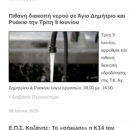
Πιθανή διακοπή νερού σε Άγιο Δημήτριο και
Ρυάκιο την Τρίτη 9 Ιουνίου
Τρίτη 9
Ιουνίου,
αρρυθμία και
πιθανή
διακοπή
υδροδότησης
στις Τ.Κ. Αγ.
Δημητρίου & Ρυακίου λόγω εργασιών, 08.00 με 14.00.
Διαβάστε Περισσότερα
08
Ιούνιος
2026
Ε.Π.Σ. Κοζάνης: Το «σήκωσε» η Κ14 του