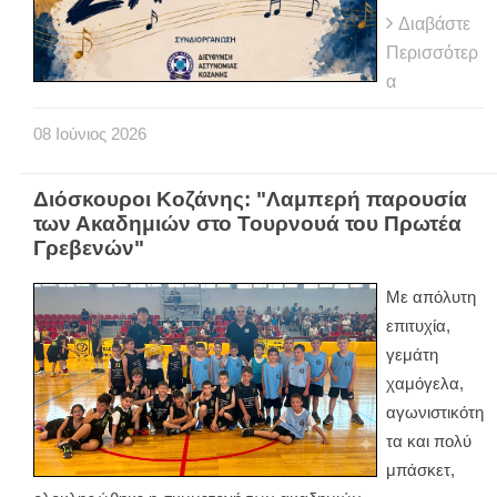
Διαβάστε
Περισσότερ
α
08
Ιούνιος
2026
Διόσκουροι Κοζάνης: "Λαμπερή παρουσία
των Ακαδημιών στο Τουρνουά του Πρωτέα
Γρεβενών"
Με απόλυτη
επιτυχία,
γεμάτη
χαμόγελα,
αγωνιστικότη
τα και πολύ
μπάσκετ,