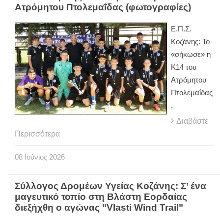
Ατρόμητου Πτολεμαΐδας (φωτογραφίες)
Ε.Π.Σ.
Κοζάνης: Το
«σήκωσε» η
Κ14 του
Ατρόμητου
Πτολεμαΐδας
.
Διαβάστε
Περισσότερα
08
Ιούνιος
2026
Σύλλογος Δρομέων Υγείας Κοζάνης: Σ’ ένα
μαγευτικό τοπίο στη Βλάστη Εορδαίας
διεξήχθη o αγώνας "Vlasti Wind Trail"