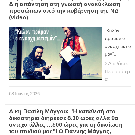
& η απάντηση στη γνωστή ανακύκλωση
προσώπων από την κυβέρνηση της ΝΔ
(video)
"Καλόν
πράμαν ο
ανασχηματισ
μόν"...
Διαβάστε
Περισσότερ
α
08
Ιούνιος
2026
Δίκη Βασίλη Μάγγου: "Η κατάθεσή στο
δικαστήριο διήρκεσε 8.30 ώρες αλλά θα
άντεχα άλλες …500 ώρες για τη δικαίωση
του παιδιού μας"! Ο Γιάννης Μάγγος,