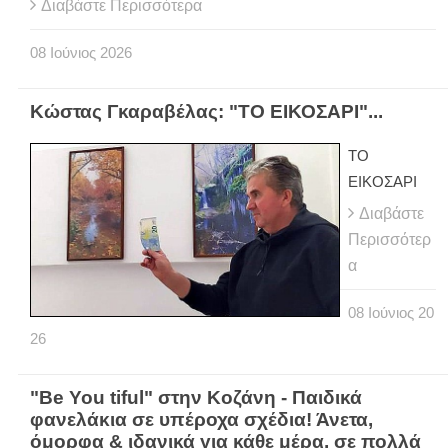
Διαβάστε Περισσότερα
08
Ιούνιος
2026
Κώστας Γκαραβέλας: "ΤΟ ΕΙΚΟΣΑΡΙ"...
ΤΟ
ΕΙΚΟΣΑΡΙ
Διαβάστε
Περισσότερ
α
08
Ιούνιος
20
26
"Be You tiful" στην Κοζάνη - Παιδικά
φανελάκια σε υπέροχα σχέδια! Άνετα,
όμορφα & ιδανικά για κάθε μέρα, σε πολλά