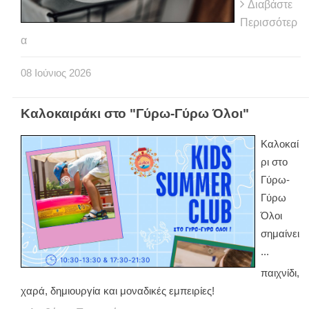
Διαβάστε
Περισσότερ
α
08
Ιούνιος
2026
Καλοκαιράκι στο "Γύρω-Γύρω Όλοι"
Καλοκαί
ρι στο
Γύρω-
Γύρω
Όλοι
σημαίνει
...
παιχνίδι,
χαρά, δημιουργία και μοναδικές εμπειρίες!