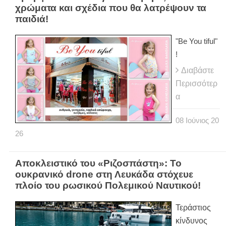
χρώματα και σχέδια που θα λατρέψουν τα
παιδιά!
"Be You tiful"
!
Διαβάστε
Περισσότερ
α
08
Ιούνιος
20
26
Αποκλειστικό του «Ριζοσπάστη»: Το
ουκρανικό drone στη Λευκάδα στόχευε
πλοίο του ρωσικού Πολεμικού Ναυτικού!
Τεράστιος
κίνδυνος