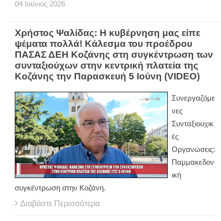
04
Ιούνιος
2026
Χρήστος Ψαλίδας: Η κυβέρνηση μας είπε
ψέματα πολλά! Κάλεσμα του προέδρου
ΠΑΣΑΣ ΔΕΗ Κοζάνης στη συγκέντρωση των
συνταξιούχων στην κεντρική πλατεία της
Κοζάνης την Παρασκευή 5 Ιούνη (VIDEO)
Συνεργαζόμε
νες
Συνταξιουχικ
ές
Οργανώσεις:
Παμμακεδον
ική
συγκέντρωση στην Κοζάνη.
Διαβάστε Περισσότερα