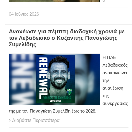
α
04
Ιούνιος
2026
Ανανέωσε για πέμπτη διαδοχική χρονιά με
τον Λεβαδειακό ο Κοζανίτης Παναγιώτης
Συμελίδης
Η ΠΑΕ
Λεβαδειακός
ανακοινώνει
την
ανανέωση
της
συνεργασίας
της με τον Παναγιώτη Συμελίδη έως το 2028.
Διαβάστε Περισσότερα