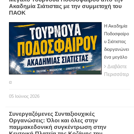
Ακαδημία Σιάτιστας με την συμμετοχή του
ΠΑΟΚ
Η Ακαδημία
Ποδοσφαίρο
υ Σιάτιστας
διοργανώνει
ένα μεγάλο
Διαβάστε
Περισσότερ
α
05
Ιούνιος
2026
Συνεργαζόμενες Συνταξιουχικές
Οργανώσεις: Όλοι και όλες στην
παμμακεδονική συγκέντρωση στην
Κεντρική Πλατεία της Κοζάνης την