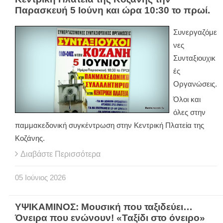
Παρασκευή 5 Ιούνη και ώρα 10:30 το πρωί.
Συνεργαζόμε
νες
Συνταξιουχικ
ές
Οργανώσεις.
Όλοι και
όλες στην
παμμακεδονική συγκέντρωση στην Κεντρική Πλατεία της
Κοζάνης.
Διαβάστε Περισσότερα
05
Ιούνιος
2026
ΥΨΙΚΑΜΙΝΟΣ: Μουσική που ταξιδεύει…
Όνειρα που ενώνουν! «Ταξίδι στο όνειρο»