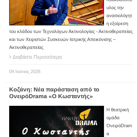
υλος την
αναιτιολόγητ
η εξαίρεση
του κλάδου των Τεχνολόγων Ακτινολογίας - Ακτινοθεραπείας
και των Χειριστών Συσκευών Ιατρικής Απεικόνισης –
Ακτινοθεραπείας
Διαβάστε Περισσότερα
04
Ιούνιος
2026
Κοζάνη: Νέα παράσταση από το
ΟνειρόDrama «Ο Κωσταντής»
Η θεατρική
ομάδα
ΟνειρόDram
a