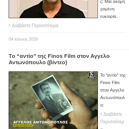
ς: Μία ακόμη
χαμένη
ευκαιρία.
Διαβάστε Περισσότερα
04
Ιούνιος
2026
Το “αντίο” της Finos Film στον Αγγελο
Αντωνόπουλο (βίντεο)
Το “αντίο” της
Finos Film
στον Αγγελο
Αντωνόπουλ
ο:
Διαβάστε
Περισσότερ