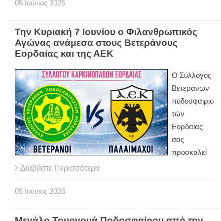
05
Ιούνιος
2026
Την Κυριακή 7 Ιουνίου ο Φιλανθρωπικός
Αγώνας ανάμεσα στους Βετεράνους
Εορδαίας και της ΑΕΚ
Ο Σύλλογος
Βετεράνων
ποδοσφαιρισ
τών
Εορδαίας
σας
προσκαλεί
Διαβάστε Περισσότερα
05
Ιούνιος
2026
Μεγάλο Τουρνουά Ποδοσφαίρου από την