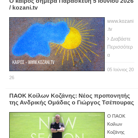
Ο καιρός σήμερα Παρασκευή 5 Ιουνίου 2026
/ kozani.tv
www.kozani
.tv
Διαβάστε
Περισσότερ
α
05
Ιούνιος
20
26
ΠΑΟΚ Κοίλων Κοζάνης: Νέος προπονητής
της Ανδρικής Ομάδας ο Γιώργος Τσέπουρας
Ο ΠΑΟΚ
Κοίλων
Κοζάνης