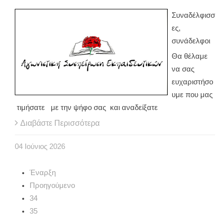
Συναδέλφισσ
ες,
συνάδελφοι
Θα θέλαμε
να σας
ευχαριστήσο
υμε που μας
τιμήσατε με την ψήφο σας και αναδείξατε
Διαβάστε Περισσότερα
04
Ιούνιος
2026
Έναρξη
Προηγούμενο
34
35