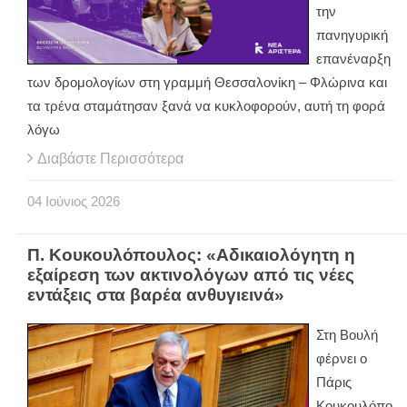
την
πανηγυρική
επανέναρξη
των δρομολογίων στη γραμμή Θεσσαλονίκη – Φλώρινα και
τα τρένα σταμάτησαν ξανά να κυκλοφορούν, αυτή τη φορά
λόγω
Διαβάστε Περισσότερα
04
Ιούνιος
2026
Π. Κουκουλόπουλος: «Αδικαιολόγητη η
εξαίρεση των ακτινολόγων από τις νέες
εντάξεις στα βαρέα ανθυγιεινά»
Στη Βουλή
φέρνει ο
Πάρις
Κουκουλόπο