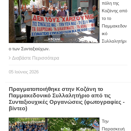
πόλη της
Κοζάνης από
το το
Παμμακεδον
ικό
Συλλαλητήρι
ο των Συνταξιούχων.
Διαβάστε Περισσότερα
05
Ιούνιος
2026
Πραγματοποιήθηκε στην Κοζάνη το
Παμμακεδονικό Συλλαλητήριο από τις
Συνταξιουχικές Οργανώσεις (φωτογραφίες -
βίντεο)
Την
Παρασκευή