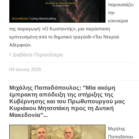
παρουσιάζει
την
καινούρια
της παραγωγή: «Ο Κωσταντής», μια παράσταση
εμπνευσμένη από το δημοτικό τραγούδι «Του Νεκρού
Αδερφού».
Διαβάστε Περισσότερα
04
Ιούνιος
2026
Μιχάλης Παπαδόπουλος: "Μία ακόμη
έμπρακτη απόδειξη της στήριξης της
Κυβέρνησης και του Πρωθυπουργού μας
Κυριάκου Μητσοτάκη προς τη Δυτική
Μακεδονία"...
Μιχάλης
Παπαδόπου