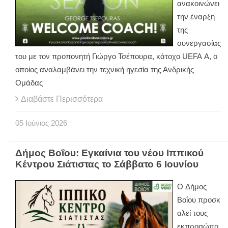
ανακοινώνει
την έναρξη
της
συνεργασίας
του με τον προπονητή Γιώργο Τσέπουρα, κάτοχο
UEFA
A
, ο
οποίος αναλαμβάνει την τεχνική ηγεσία της Ανδρικής
Ομάδας
Διαβάστε Περισσότερα
05
Ιούνιος
2026
Δήμος Βοΐου: Eγκαίνια του νέου Ιππικού
Κέντρου Σιάτιστας το Σάββατο 6 Ιουνίου
Ο Δήμος
Βοΐου προσκ
αλεί τους
εκπροσώπο