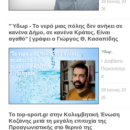
28
Ιούνιος
20
26
"Ύδωρ - Το νερό μιας πόλης δεν ανήκει σε
κανένα Δήμο, σε κανένα Κράτος. Είναι
αγαθό" | γράφει ο Γιώργος Θ. Κασαπίδης
Ύδωρ...
Διαβάστε
Περισσότερ
α
28
Ιούνιος
20
26
Το top-sport.gr στην Κολυμβητική Ένωση
Κοζάνης μετά τη μεγάλη επιτυχία της
Προαγωνιστικής στο θερινό της