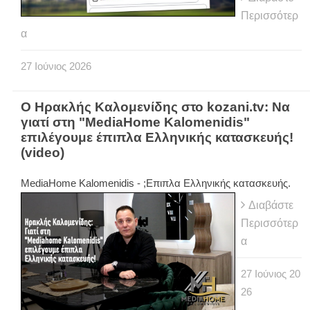
Περισσότερ
α
27
Ιούνιος
2026
Ο Ηρακλής Καλομενίδης στο kozani.tv: Να
γιατί στη "MediaHome Kalomenidis"
επιλέγουμε έπιπλα Ελληνικής κατασκευής!
(video)
MediaHome Kalomenidis - ;Επιπλα Ελληνικής κατασκευής.
Διαβάστε
Περισσότερ
α
27
Ιούνιος
20
26