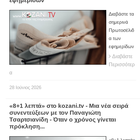
εφημερίδων
Διαβάστε τα
σημερινά
Πρωτοσέλιδ
α των
εφημερίδων
Διαβάστε
Περισσότερ
α
28
Ιούνιος
2026
«8+1 λεπτά» στο kozani.tv - Μια νέα σειρά
συνεντεύξεων με τον Παναγιώτη
Τσαρτσιανίδη - Όταν ο χρόνος γίνεται
πρόκληση...