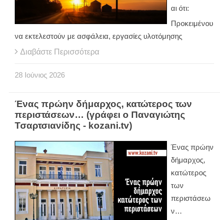
αι ότι:
Προκειμένου
να εκτελεστούν με ασφάλεια, εργασίες υλοτόμησης
Διαβάστε Περισσότερα
28
Ιούνιος
2026
Ένας πρώην δήμαρχος, κατώτερος των
περιστάσεων… (γράφει ο Παναγιώτης
Τσαρτσιανίδης - kozani.tv)
Ένας πρώην
δήμαρχος,
κατώτερος
των
περιστάσεω
ν…