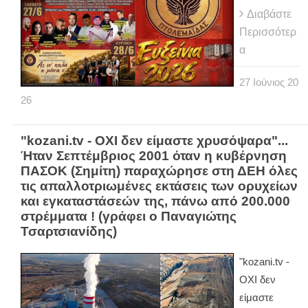
Διαβάστε
Περισσότερ
α
27
Ιούνιος
20
26
"kozani.tv - ΟΧΙ δεν είμαστε χρυσόψαρα"...
Ήταν Σεπτέμβριος 2001 όταν η κυβέρνηση
ΠΑΣΟΚ (Σημίτη) παραχώρησε στη ΔΕΗ όλες
τις απαλλοτριωμένες εκτάσεις των ορυχείων
και εγκαταστάσεών της, πάνω από 200.000
στρέμματα ! (γράφει ο Παναγιώτης
Τσαρτσιανίδης)
"kozani.tv -
ΟΧΙ δεν
είμαστε