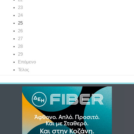
23
24
25
26
27
28
29
Επόμενο
Τέλος