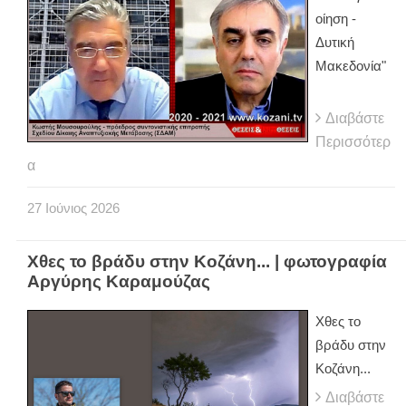
οίηση -
Δυτική
Μακεδονία"
Διαβάστε
Περισσότερ
α
27
Ιούνιος
2026
Χθες το βράδυ στην Κοζάνη... | φωτογραφία
Αργύρης Καραμούζας
Χθες το
βράδυ στην
Κοζάνη...
Διαβάστε