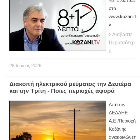
«8+1 λεπτά»
στο
www.kozani.t
v.
Διαβάστε
Περισσότερ
α
28
Ιούνιος
2026
Διακοπή ηλεκτρικού ρεύματος την Δευτέρα
και την Τρίτη - Ποιες περιοχές αφορά
Από τον
ΔΕΔΔΗΕ
Α.Ε./Περιοχή
Κοζάνης
ανακοινώνετ