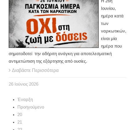
Η 26η
Ιουνίου,
ημέρα κατά
των
ναρκωτικών,
είναι μία
ημέρα που
σηματοδοτεί την αδήριτη ανάγκη για αποτελεσματική
αντιμετώπιση της εξάρτησης από ουσίες.
Διαβάστε Περισσότερα
26
Ιούνιος
2026
Έναρξη
Προηγούμενο
20
21
22