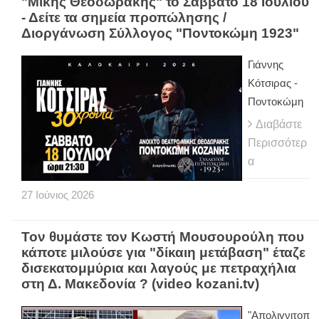
"Μίκης Θεοδωράκης" το Σάββατο 18 Ιουλίου
- Δείτε τα σημεία προπώλησης /
Διοργάνωση Σύλλογος "Ποντοκώμη 1923"
Γιάννης
Κότσιρας -
Ποντοκώμη
Διαβάστε
Περισσότερ
α
27
Ιούνιος
2026
Τον θυμάστε τον Κωστή Μουσουρούλη που
κάποτε μιλούσε για "δίκαιη μετάβαση" έταζε
δισεκατομμύρια και λαγούς με πετραχήλια
στη Δ. Μακεδονία ? (video kozani.tv)
"Απολιγνιτοπ