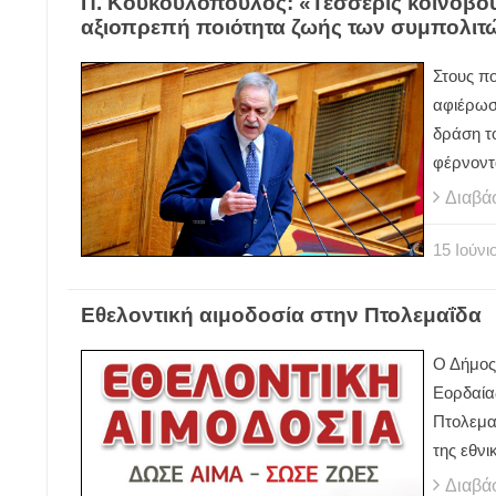
Π. Κουκουλόπουλος: «Τέσσερις κοινοβου
αξιοπρεπή ποιότητα ζωής των συμπολιτ
Στους πο
αφιέρωσ
δράση τ
φέρνοντ
Διαβά
15
Ιούνι
Εθελοντική αιμοδοσία στην Πτολεμαΐδα
Ο Δήμος
Εορδαία
Πτολεμα
της εθν
Διαβά