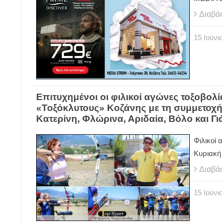
Διαβά
15
Ιούνι
Επιτυχημένοι οι φιλικοί αγώνες τοξοβο
«Τοξόκλυτους» Κοζάνης με τη συμμετοχ
Κατερίνη, Φλώρινα, Αριδαία, Βόλο και Γ
Φιλικοί
Κυριακή 
Διαβά
15
Ιούνι