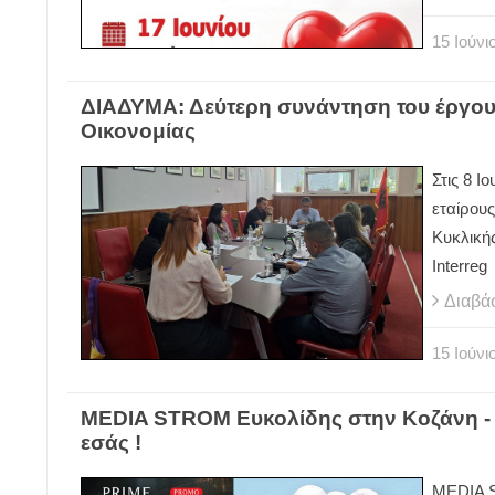
15
Ιούνι
ΔΙΑΔΥΜΑ: Δεύτερη συνάντηση του έργου
Οικονομίας
Στις 8 Ι
εταίρου
Κυκλική
Interreg
Διαβά
15
Ιούνι
MEDIA STROM Ευκολίδης στην Κοζάνη - Τ
εσάς !
MEDIA S