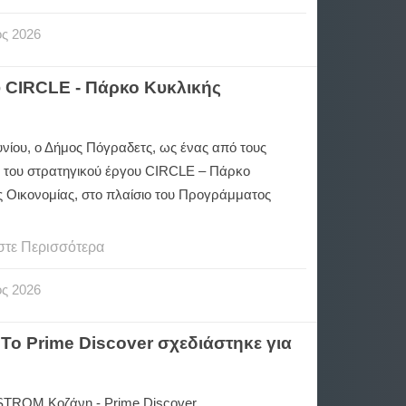
ος
2026
 CIRCLE - Πάρκο Κυκλικής
ουνίου, ο Δήμος Πόγραδετς, ως ένας από τους
ς του στρατηγικού έργου CIRCLE – Πάρκο
ς Οικονομίας, στο πλαίσιο του Προγράμματος
στε Περισσότερα
ος
2026
ο Prime Discover σχεδιάστηκε για
TROM Κοζάνη - Prime Discover