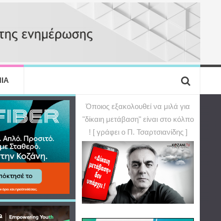
ΙΑ
Όποιος εξακολουθεί να μιλά για
"δίκαιη μετάβαση" είναι στο κόλπο
! [ γράφει ο Π. Τσαρτσιανίδης ]