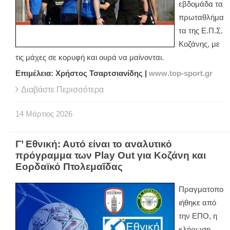
εβδομάδα τα
πρωταθλήμα
τα της Ε.Π.Σ.
Κοζάνης, με
τις μάχες σε κορυφή και ουρά να μαίνονται.
Επιμέλεια: Χρήστος Τσαρτσιανίδης |
www
.
top
-
sport
.
gr
Διαβάστε Περισσότερα
14
Μάρτιος
2026
Γ’ Εθνική: Αυτό είναι το αναλυτικό
πρόγραμμα των Play Out για Κοζάνη και
Εορδαϊκό Πτολεμαΐδας
Πραγματοπο
ιήθηκε από
την ΕΠΟ, η
κλήρωση