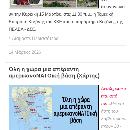
διοργανώνο
υν την Κυριακή 15 Μαρτίου, στις 11:30 π.μ., η Τομεακή
Επιτροπή Κοζάνης του ΚΚΕ και το παράρτημα Κοζάνης της
ΠΕΑΕΑ - ΔΣΕ.
Διαβάστε Περισσότερα
14
Μάρτιος
2026
Όλη η χώρα μια απέραντη
αμερικανοΝΑΤΟική βάση (Χάρτης)
Αναδημοσιεύ
εται από
τον
«Ριζοσπ
άστη του
Σαββατοκύρι
ακου» 30 -