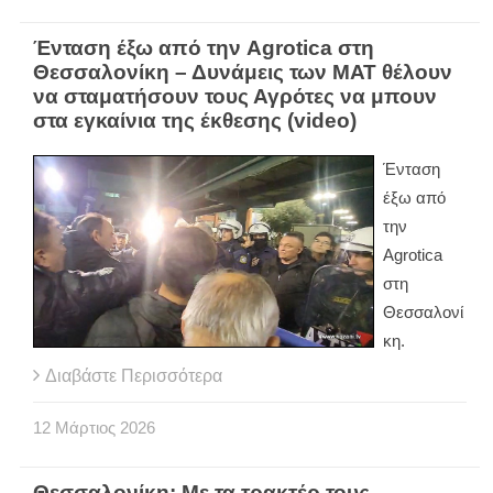
Ένταση έξω από την Agrotica στη
Θεσσαλονίκη – Δυνάμεις των ΜΑΤ θέλουν
να σταματήσουν τους Αγρότες να μπουν
στα εγκαίνια της έκθεσης (video)
Ένταση
έξω από
την
Agrotica
στη
Θεσσαλονί
κη.
Διαβάστε Περισσότερα
12
Μάρτιος
2026
Θεσσαλονίκη: Με τα τρακτέρ τους