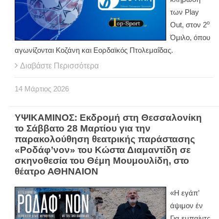
των
Play
ο
Out
, στον 2
Όμιλο, όπου
αγωνίζονται Κοζάνη και Εορδαϊκός Πτολεμαΐδας.
Διαβάστε Περισσότερα
14
Μάρτιος
2026
ΥΨΙΚΑΜΙΝΟΣ: Εκδρομή στη Θεσσαλονίκη
το Σάββατο 28 Μαρτίου για την
παρακολούθηση θεατρικής παράστασης
«Ροδάφ’νον» του Κώστα Διαμαντίδη σε
σκηνοθεσία του Θέμη Μουμουλίδη, στο
θέατρο ΑΘΗΝΑΙΟΝ
«Η εγάπ’
άψιμον έν
Για εμπαίντς