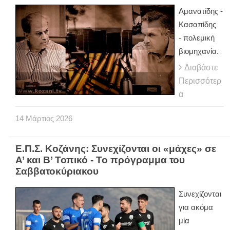
Αμανατίδης -
Κασαπίδης
- πολεμική
βιομηχανία.
Διαβάστε
Περισσότερ
α
14
Μάρτιος
2026
Ε.Π.Σ. Κοζάνης: Συνεχίζονται οι «μάχες» σε
Α’ και Β’ Τοπικό - Το πρόγραμμα του
Σαββατοκύριακου
Συνεχίζονται
για ακόμα
μία