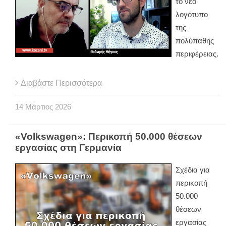
το νέο
λογότυπο
της
πολύπαθης
περιφέρειας.
Διαβάστε Περισσότερα
14
Μάρτιος
2026
«Volkswagen»: Περικοπή 50.000 θέσεων
εργασίας στη Γερμανία
Σχέδια για
περικοπή
50.000
θέσεων
εργασίας