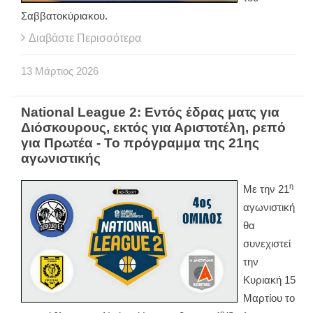
Σαββατοκύριακου.
Διαβάστε Περισσότερα
13
Μάρτιος
2026
National League 2: Εντός έδρας ματς για
Διόσκουρους, εκτός για Αριστοτέλη, ρεπό
για Πρωτέα - Το πρόγραμμα της 21ης
αγωνιστικής
η
Με την 21
αγωνιστική
θα
συνεχιστεί
την
Κυριακή 15
Μαρτίου το