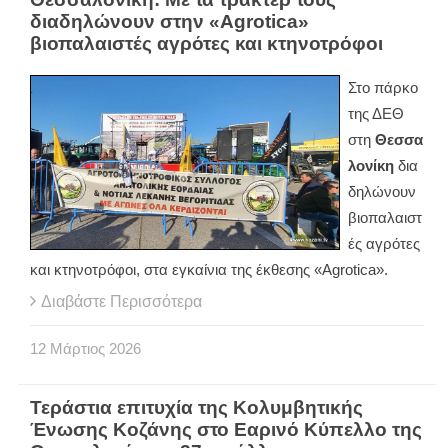
διαδηλώνουν στην «Agrotica»
βιοπαλαιστές αγρότες και κτηνοτρόφοι
Στο πάρκο
της ΔΕΘ
στη
Θεσσα
λονίκη
δια
δηλώνουν
βιοπαλαιστ
ές αγρότες
και κτηνοτρόφοι, στα εγκαίνια της έκθεσης «Agrotica».
Διαβάστε Περισσότερα
12
Μάρτιος
2026
Τεράστια επιτυχία της Κολυμβητικής
Ένωσης Κοζάνης στο Εαρινό Κύπελλο της