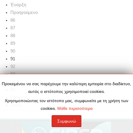
Έναρξη
Προηγούμενο
86
87
88
89
90
91
92
93
94
Προκειμένου να σας παρέχουμε την καλύτερη εμπειρία στο διαδίκτυο,
95
αυτός ο ιστότοπος χρησιμοποιεί cookies.
Επόμενο
Χρησιμοποιώντας τον ιστότοπο μας, συμφωνείτε με τη χρήση των
Τέλος
cookies.
Μάθε περισσότερα
Συμφωνώ