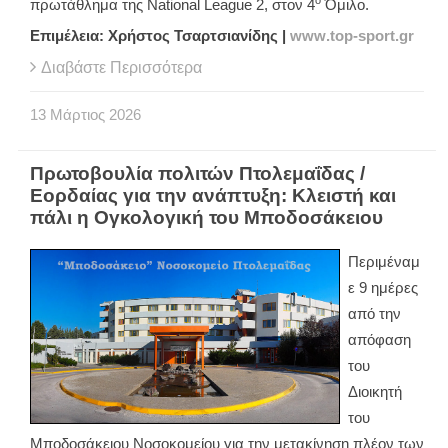
ο
πρωτάθλημα της
National
League
2, στον 4
Όμιλο.
Επιμέλεια: Χρήστος Τσαρτσιανίδης |
www
.
top
-
sport
.
gr
Διαβάστε Περισσότερα
13
Μάρτιος
2026
Πρωτοβουλία πολιτών Πτολεμαΐδας /
Εορδαίας για την ανάπτυξη: Κλειστή και
πάλι η Ογκολογική του Μποδοσάκειου
Περιμέναμ
ε 9 ημέρες
από την
απόφαση
του
Διοικητή
του
Μποδοσάκειου Νοσοκομείου για την μετακίνηση πλέον των