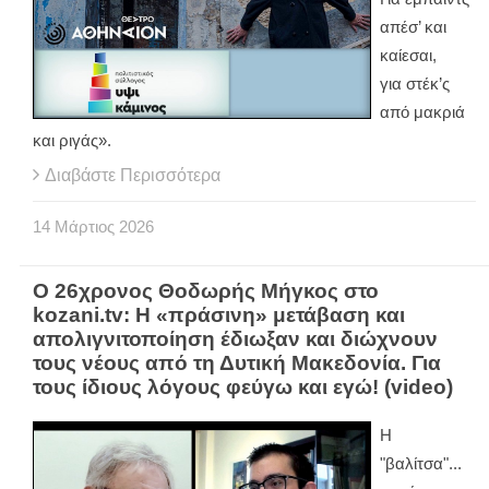
απέσ’ και
καίεσαι,
για στέκ’ς
από μακριά
και ριγάς».
Διαβάστε Περισσότερα
14
Μάρτιος
2026
O 26χρονος Θοδωρής Μήγκος στο
kozani.tv: Η «πράσινη» μετάβαση και
απολιγνιτοποίηση έδιωξαν και διώχνουν
τους νέους από τη Δυτική Μακεδονία. Για
τους ίδιους λόγους φεύγω και εγώ! (video)
Η
"βαλίτσα"...