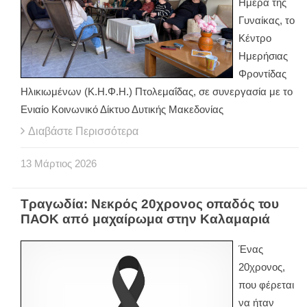
Ημέρα της
Γυναίκας, το
Κέντρο
Ημερήσιας
Φροντίδας
Ηλικιωμένων (Κ.Η.Φ.Η.) Πτολεμαΐδας, σε συνεργασία με το
Ενιαίο Κοινωνικό Δίκτυο Δυτικής Μακεδονίας
Διαβάστε Περισσότερα
13
Μάρτιος
2026
Τραγωδία: Νεκρός 20χρονος οπαδός του
ΠΑΟΚ από μαχαίρωμα στην Καλαμαριά
Ένας
20χρονος,
που φέρεται
να ήταν