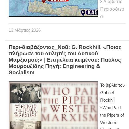
Διαβάστε
Περισσότερ
α
13
Μάρτιος
2026
Περι-διαβάζοντας_Νο8: G. Rockhill. «Ποιος
πλήρωσε του αυλητές του Δυτικού
Μαρξισμού;» | Επιμέλεια κειμένου: Παύλος
Μουρουζίδης Πηγή: Engineering &
Socialism
Το βιβλίο του
Gabriel
Rockhill
«Who Paid
the Pipers of
Western