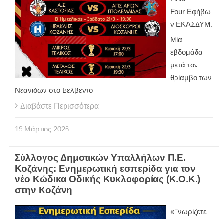
Four
Εφήβω
ν
ΕΚΑΣΔΥΜ.
Μία
εβδομάδα
μετά τον
θρίαμβο των
Νεανίδων στο Βελβεντό
Διαβάστε Περισσότερα
19
Μάρτιος
2026
Σύλλογος Δημοτικών Υπαλλήλων Π.Ε.
Κοζάνης: Ενημερωτική εσπερίδα για τον
νέο Κώδικα Οδικής Κυκλοφορίας (Κ.Ο.Κ.)
στην Κοζάνη
«Γνωρίζετε