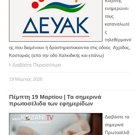
Κοζάνης
ενημερώνει
τους
καταναλωτέ
ς
τηλεθέρμανσ
ης που διαμένουν ή δραστηριοποιούνται στις οδούς Αχρίδος,
Καστοριάς (από την οδό Χαλκιδικής και επάνω)
Διαβάστε Περισσότερα
19
Μάρτιος
2026
Πέμπτη 19 Μαρτίου | Τα σημερινά
πρωτοσέλιδα των εφημερίδων
Διαβάστε τα
σημερινά
Πρωτοσέλιδ