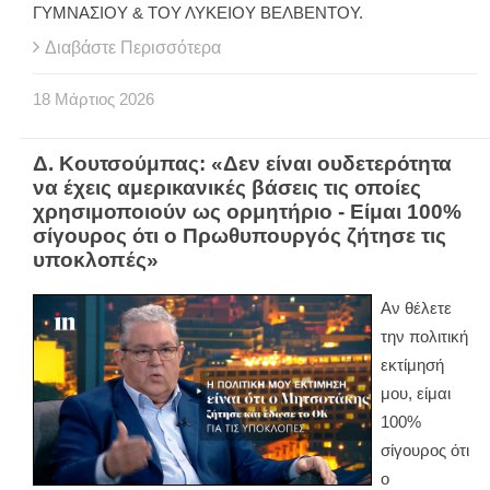
ΓΥΜΝΑΣΙΟΥ & ΤΟΥ ΛΥΚΕΙΟΥ ΒΕΛΒΕΝΤΟΥ.
Διαβάστε Περισσότερα
18
Μάρτιος
2026
Δ. Κουτσούμπας: «Δεν είναι ουδετερότητα
να έχεις αμερικανικές βάσεις τις οποίες
χρησιμοποιούν ως ορμητήριο - Είμαι 100%
σίγουρος ότι ο Πρωθυπουργός ζήτησε τις
υποκλοπές»
Αν θέλετε
την πολιτική
εκτίμησή
μου, είμαι
100%
σίγουρος ότι
ο