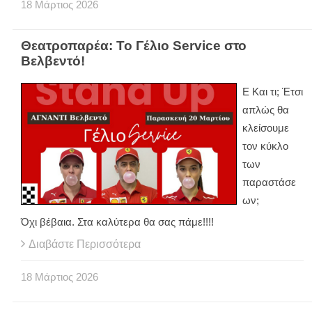
18
Μάρτιος
2026
Θεατροπαρέα: Το Γέλιο Service στο
Βελβεντό!
Ε Και τι; Έτσι
απλώς θα
κλείσουμε
τον κύκλο
των
παραστάσε
ων;
Όχι βέβαια. Στα καλύτερα θα σας πάμε!!!!
Διαβάστε Περισσότερα
18
Μάρτιος
2026