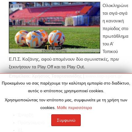
Ολοκληρώνε
ται σιγά-σιγά
η κανονική
περίοδος στο
πρωτάθλημα
του Α’
Τοπικού
Ε.Π.Σ. Κοζάνης, αφού απομένουν δύο αγωνιστικές, πριν
ξεκινήσουν τα
Play
Off
και τα
Play
Out
.
Επιμέλεια: Χρήστος Τσαρτσιανίδης |
www
.
top
-
sport
.
gr
Προκειμένου να σας παρέχουμε την καλύτερη εμπειρία στο διαδίκτυο,
Διαβάστε Περισσότερα
αυτός ο ιστότοπος χρησιμοποιεί cookies.
18
Μάρτιος
2026
Χρησιμοποιώντας τον ιστότοπο μας, συμφωνείτε με τη χρήση των
cookies.
Μάθε περισσότερα
Έναρξη
Συμφωνώ
Προηγούμενο
81