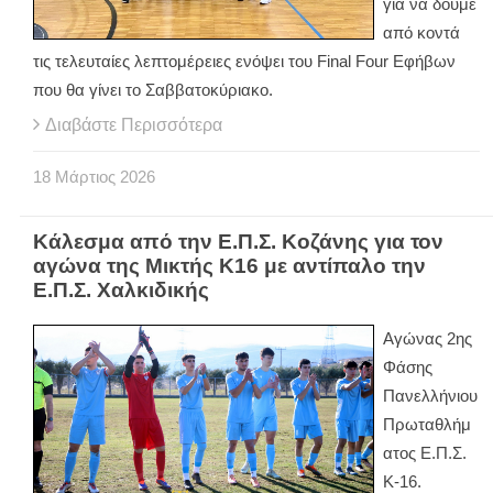
για να δούμε
από κοντά
τις τελευταίες λεπτομέρειες ενόψει του Final Four Εφήβων
που θα γίνει το Σαββατοκύριακο.
Διαβάστε Περισσότερα
18
Μάρτιος
2026
Κάλεσμα από την Ε.Π.Σ. Κοζάνης για τον
αγώνα της Μικτής Κ16 με αντίπαλο την
Ε.Π.Σ. Χαλκιδικής
Αγώνας 2ης
Φάσης
Πανελλήνιου
Πρωταθλήμ
ατος Ε.Π.Σ.
Κ-16.