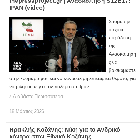
thepressproject.gr | Ανασκόπηση S12E17:
ΙΡΑΝ (video)
Σπάμε την
αρχαία
παράδοση
της
Ανασκόπηση
ς να
βρισκόμαστε
στην κοσμάρα μας και να κάνουμε μη επικαιρικά θέματα, για
να μιλήσουμε για τον πόλεμο στο Ιράν.
Διαβάστε Περισσότερα
18
Μάρτιος
2026
Ηρακλής Κοζάνης: Νίκη για το Ανδρικό
κόντρα στον Εθνικό Κοζάνης