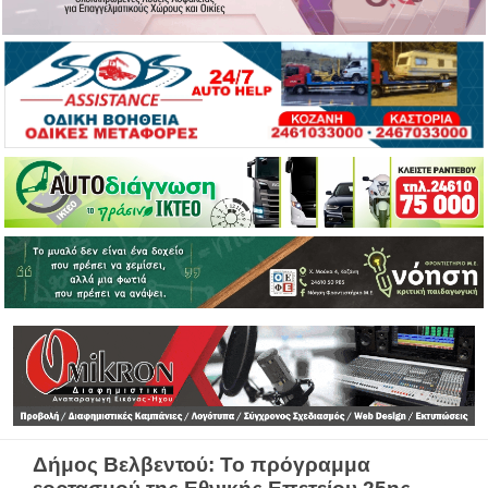
Δήμος Βελβεντού: Το πρόγραμμα