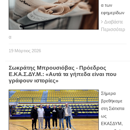
α των
εφημερίδων
Διαβάστε
Περισσότερ
α
19
Μάρτιος
2026
Σωκράτης Μπρουσιόβας - Πρόεδρος
Ε.ΚΑ.Σ.ΔΥ.Μ.: «Αυτά τα γήπεδα είναι που
γράφουν ιστορίες»
Σήμερα
βρεθήκαμε
στη Σιάτιστα
ως
ΕΚΑΣΔΥΜ,