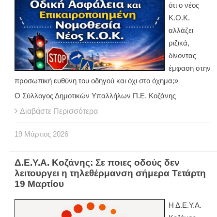
ότι ο νέος
Κ.Ο.Κ.
αλλάζει
ριζικά,
δίνοντας
έμφαση στην
προσωπική ευθύνη του οδηγού και όχι στο όχημα;»
Ο Σύλλογος Δημοτικών Υπαλλήλων Π.Ε. Κοζάνης
Διαβάστε Περισσότερα
19
Μάρτιος
2026
Δ.Ε.Υ.Α. Κοζάνης: Σε ποιες οδούς δεν
λειτουργει η τηλεθέρμανση σήμερα Τετάρτη
19 Μαρτίου
Η Δ.Ε.Υ.Α.