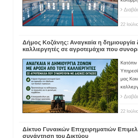
κολυμβη
Διαβά
22
Ιούλι
Δήμος Κοζάνης: Αναγκαία η δημιουργία
καλλιεργητές σε αγροτεμάχια που συνορε
Κατόπιν
Υπηρεσία
μας Κοι
καλλιερ
Διαβά
22
Ιούλι
Δίκτυο Γυναικών Επιχειρηματιών Επιμελ
συνάντηση του Δικτύου