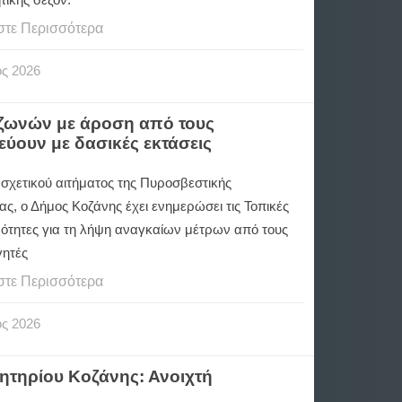
τικής σεζόν.
στε Περισσότερα
ος
2026
 ζωνών με άροση από τους
ύουν με δασικές εκτάσεις
 σχετικού αιτήματος της Πυροσβεστικής
ς, ο Δήμος Κοζάνης έχει ενημερώσει τις Τοπικές
νότητες για τη λήψη αναγκαίων μέτρων από τους
γητές
στε Περισσότερα
ος
2026
ητηρίου Κοζάνης: Ανοιχτή