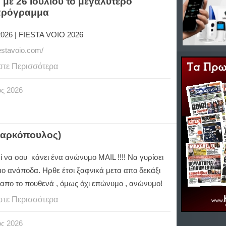
23 με 26 Ιουλίου το μεγαλύτερο
 πρόγραμμα
 2026 | FIESTA VOIO 2026
iestavoio.com/
στε Περισσότερα
ος
2026
Μαρκόπουλος)
ί να σου κάνει ένα ανώνυμο ΜΑΙL !!!! Να γυρίσει
μο ανάποδα. Ηρθε έτσι ξαφνικά μετα απο δεκάξι
, απο το πουθενά , όμως όχι επώνυμο , ανώνυμο!
στε Περισσότερα
ος
2026