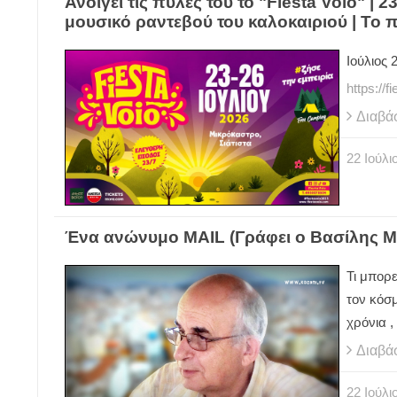
Ανοίγει τις πύλες του το "Fiesta Voio" | 
μουσικό ραντεβού του καλοκαιριού | Το
Ιούλιος
https://f
Διαβά
22
Ιούλι
Ένα ανώνυμο ΜΑΙL (Γράφει ο Βασίλης 
Τι μπορε
τον κόσ
χρόνια 
Διαβά
22
Ιούλι