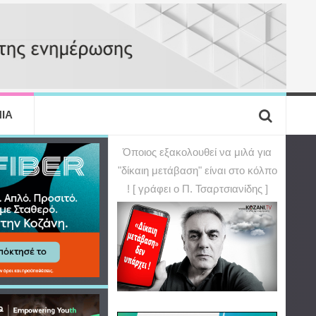
ΙΑ
Όποιος εξακολουθεί να μιλά για
"δίκαιη μετάβαση" είναι στο κόλπο
! [ γράφει ο Π. Τσαρτσιανίδης ]