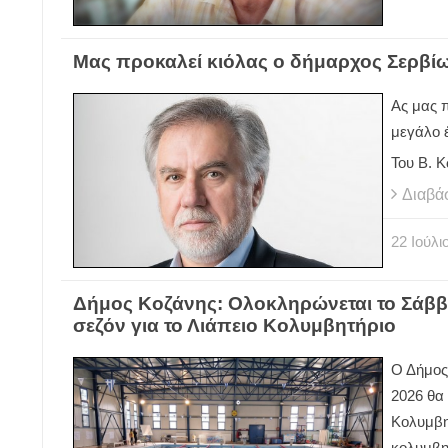
Μας προκαλεί κιόλας ο δήμαρχος Σερβί
Ας μας π
μεγάλο έ
Του Β. 
Διαβά
22
Ιούλι
Δήμος Κοζάνης: Ολοκληρώνεται το Σάββα
σεζόν για το Λιάπειο Κολυμβητήριο
Ο Δήμος
2026 θα 
Κολυμβη