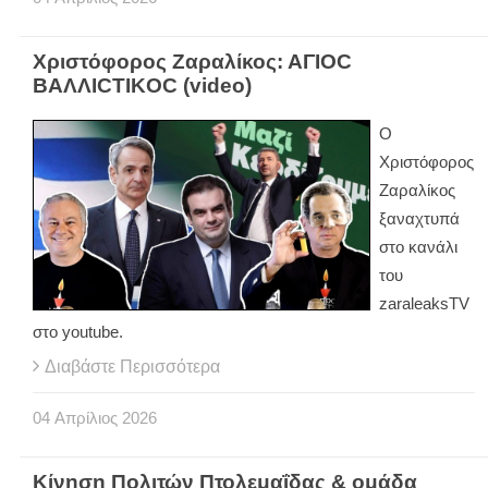
Χριστόφορος Ζαραλίκος: ΑΓΙΟC
BAΛΛΙCTIKOC (video)
Ο
Χριστόφορος
Ζαραλίκος
ξαναχτυπά
στο κανάλι
του
zaraleaksTV
στο youtube.
Διαβάστε Περισσότερα
04
Απρίλιος
2026
Κίνηση Πολιτών Πτολεμαΐδας & ομάδα