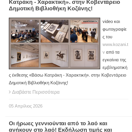
Κατράκη - Χαρακτική». στην Κοβεντάρειο
Δημοτική Βιβλιοθήκη Κοζάνης!
video και
φωτογραφίε
ς του
www.kozani.t
v
από τα
εγκαίνια της
εμβληματική
ς έκθεσης «Βάσω Κατράκη - Χαρακτική». στην Κοβεντάρειο
Δημοτική Βιβλιοθήκη Κοζάνης!
Διαβάστε Περισσότερα
05
Απρίλιος
2026
Οι ήρωες γεννιούνται από το λαό και
ανήκουν στο λαό! Εκδήλωση τιμής και