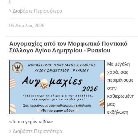
!
Διαβάστε Περισσότερα
05
Απρίλιος
2026
Αυγομαχίες από τον Μορφωτικό Ποντιακό
Σύλλογο Αγίου Δημητρίου - Ρυακίου
Με μεγάλη
χαρά, σας
περιμένουμε
στην
καθιερωμένη
μας
εκδήλωση
«Το πιο γερόν ωβόν»
Διαβάστε Περισσότερα