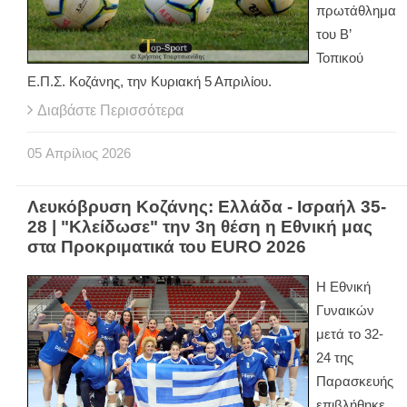
πρωτάθλημα
του Β’
Τοπικού
Ε.Π.Σ. Κοζάνης, την Κυριακή 5 Απριλίου.
Διαβάστε Περισσότερα
05
Απρίλιος
2026
Λευκόβρυση Κοζάνης: Ελλάδα - Ισραήλ 35-
28 | "Κλείδωσε" την 3η θέση η Εθνική μας
στα Προκριματικά του EURO 2026
Η Εθνική
Γυναικών
μετά το 32-
24 της
Παρασκευής
επιβλήθηκε