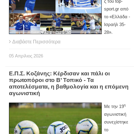
ς του
top
-
sport
.
gr
από
το «Ελλάδα -
Ισραήλ 35-
28».
Διαβάστε Περισσότερα
05
Απρίλιος
2026
Ε.Π.Σ. Κοζάνης: Κέρδισαν και πάλι οι
πρωτοπόροι στο Β’ Τοπικό - Τα
αποτελέσματα, η βαθμολογία και η επόμενη
αγωνιστική
η
Με την 19
αγωνιστική
συνεχίστηκε
το