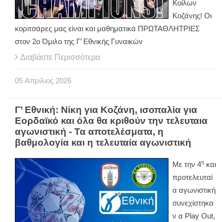
Κοίλων
Κοζάνης! Οι
κοριτσάρες μας είναι και μαθηματικά ΠΡΩΤΑΘΛΗΤΡΙΕΣ
στον 2ο Όμιλο της Γ’ Εθνικής Γυναικών
Διαβάστε Περισσότερα
05
Απρίλιος
2026
Γ’ Εθνική: Νίκη για Κοζάνη, ισοπαλία για
Εορδαϊκό και όλα θα κριθούν την τελευταια
αγωνιστική - Τα αποτελέσματα, η
βαθμολογία και η τελευταία αγωνιστική
η
Με την 4
και
προτελευταί
α αγωνιστική
συνεχίστηκα
ν α
Play
Out
,