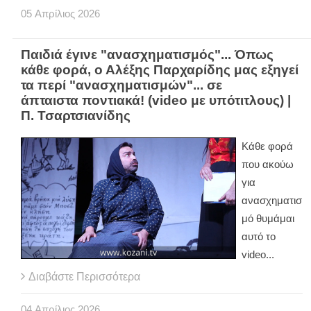
05
Απρίλιος
2026
Παιδιά έγινε "ανασχηματισμός"... Όπως
κάθε φορά, ο Αλέξης Παρχαρίδης μας εξηγεί
τα περί "ανασχηματισμών"... σε
άπταιστα ποντιακά! (video με υπότιτλους) |
Π. Τσαρτσιανίδης
Κάθε φορά
που ακούω
για
ανασχηματισ
μό θυμάμαι
αυτό το
video...
Διαβάστε Περισσότερα
04
Απρίλιος
2026