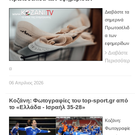
Διαβάστε τα
σημερινά
Πρωτοσέλιδ
α των
εφημερίδων
Διαβάστε
Περισσότερ
α
06
Απρίλιος
2026
Κοζάνη: Φωτογραφίες του top-sport.gr από
το «Ελλάδα - Ισραήλ 35-28»
Κοζάνη:
Φωτογραφίε