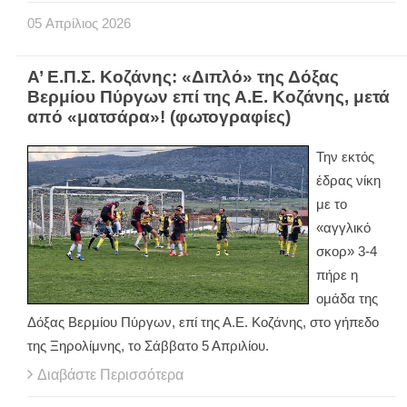
05
Απρίλιος
2026
Α’ Ε.Π.Σ. Κοζάνης: «Διπλό» της Δόξας
Βερμίου Πύργων επί της Α.Ε. Κοζάνης, μετά
από «ματσάρα»! (φωτογραφίες)
Την εκτός
έδρας νίκη
με το
«αγγλικό
σκορ» 3-4
πήρε η
ομάδα της
Δόξας Βερμίου Πύργων, επί της Α.Ε. Κοζάνης, στο γήπεδο
της Ξηρολίμνης, το Σάββατο 5 Απριλίου.
Διαβάστε Περισσότερα