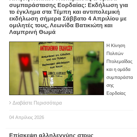
συμπαράστασης Εορδαίας: Εκδήλωση για
το έγκλημα στα Τέμπη και αντιπολεμική
εκδήλωση σήμερα Σάββατο 4 Απριλίου με
ομιλητές τους, Λεωνίδα Βατικιώτη και
Λαμπρινή Θωμά
Η Κίνηση
Πολιτών
Πτολεμαΐδας
και η ομάδα
συμπαράστα
σης
Εορδαίας
Διαβάστε Περισσότερα
04
Απρίλιος
2026
Επίσκεψη αλληλεγγύης στους