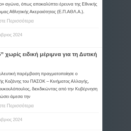
ο» αγώνα, όπως αποκαλύπτει έρευνα της Εθνικής
μας Αθλητικής Ακεραιότητας (Ε.Π.ΑΘΛ.Α.).
στε Περισσότερα
μβριος
2024
χωρίς ειδική μέριμνα για τη Δυτική
υλευτική παρέμβαση πραγματοποίησε ο
ής Κοζάνης του ΠΑΣΟΚ – Κινήματος Αλλαγής,
ουκουλόπουλος, διεκδικώντας από την Κυβέρνηση
θώσει άμεσα την
στε Περισσότερα
μβριος
2024