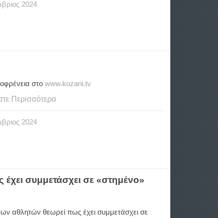
μβριος
2024
οφρένεια στο
www.kozani.tv
στε Περισσότερα
μβριος
2024
 έχει συμμετάσχει σε «στημένο»
των αθλητών θεωρεί πως έχει συμμετάσχει σε