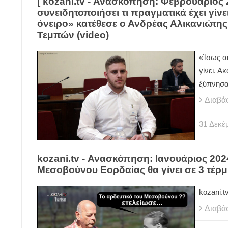
[ kozani.tv - Ανασκόπηση: Φεβρουάριος 
συνειδητοποιήσει τι πραγματικά έχει γίν
όνειρο» κατέθεσε ο Ανδρέας Αλικανιώτης
Τεμπών (video)
«Ίσως ακ
γίνει. 
ξύπνησα
Διαβά
31
Δεκέ
kozani.tv - Ανασκόπηση: Ιανουάριος 2024
Μεσοβούνου Εορδαίας θα γίνει σε 3 τέρμ
kozani.t
Διαβά