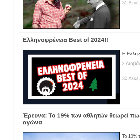
31
Δεκέ
Ελληνοφρένεια Best of 2024!!
Η Ελλην
Διαβά
30
Δεκέ
Έρευνα: Το 19% των αθλητών θεωρεί πως
αγώνα
Το 19% 