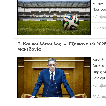
«στημέν
Πλατφόρ
Διαβά
30
Δεκέ
Π. Κουκουλόπουλος: «“Εξοικονομώ 2025” 
Μακεδονία»
Κοινοβο
Βουλευτ
Πάρις Κ
να διορ
Διαβά
30
Δεκέ