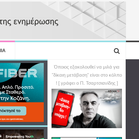
ΙΑ
Όποιος εξακολουθεί να μιλά για
"δίκαιη μετάβαση" είναι στο κόλπο
! [ γράφει ο Π. Τσαρτσιανίδης ]