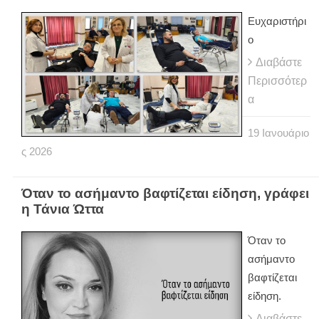
Ευχαριστήρι
ο
Διαβάστε
Περισσότερ
α
19
Ιανουάριο
ς
2026
Όταν το ασήμαντο βαφτίζεται είδηση, γράφει
η Τάνια Ώττα
Όταν το
ασήμαντο
βαφτίζεται
είδηση.
Διαβάστε