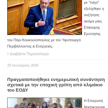
με “τοίχο”
εξελίχθηκε η
συζήτηση
ακόμα μίας
Επίκαιρης
Ερώτησης
του Πάρι Κουκουλόπουλος με τον Υφυπουργό
Περιβάλλοντος & Ενέργειας.
Διαβάστε Περισσότερα
20
Ιανουάριος
2026
Πραγματοποιήθηκε ενημερωτική συνάντηση
σχετικά με την εποχική γρίπη από κλιμάκιο
του ΕΟΔΥ
Η Επιτροπή
Νοσοκομειακ