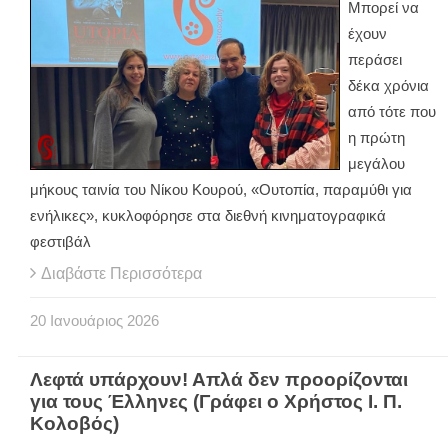
Μπορεί να
έχουν
περάσει
δέκα χρόνια
από τότε που
η πρώτη
μεγάλου
μήκους ταινία του Νίκου Κουρού, «Ουτοπία, παραμύθι για
ενήλικες», κυκλοφόρησε στα διεθνή κινηματογραφικά
φεστιβάλ
Διαβάστε Περισσότερα
20
Ιανουάριος
2026
Λεφτά υπάρχουν! Απλά δεν προορίζονται
για τους Έλληνες (Γράφει ο Χρήστος Ι. Π.
Κολοβός)