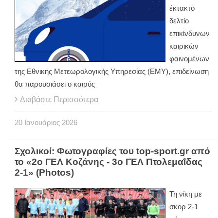
έκτακτο
δελτίο
επικίνδυνων
καιρικών
φαινομένων
της Εθνικής Μετεωρολογικής Υπηρεσίας (ΕΜΥ), επιδείνωση
θα παρουσιάσει ο καιρός
Διαβάστε Περισσότερα
20
Ιανουάριος
2026
Σχολικοί: Φωτογραφίες του top-sport.gr από
το «2ο ΓΕΛ Κοζάνης - 3ο ΓΕΛ Πτολεμαΐδας
2-1» (Photos)
Τη νίκη με
σκορ 2-1