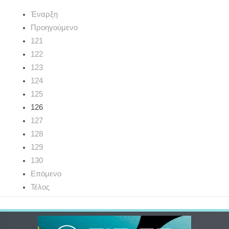
Έναρξη
Προηγούμενο
121
122
123
124
125
126
127
128
129
130
Επόμενο
Τέλος