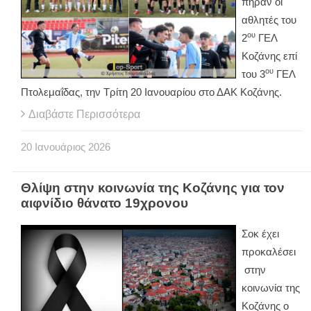
πήραν οι
αθλητές του
ου
2
ΓΕΛ
Κοζάνης επί
ου
του 3
ΓΕΛ
Πτολεμαΐδας, την Τρίτη 20 Ιανουαρίου στο ΔΑΚ Κοζάνης.
Διαβάστε Περισσότερα
20
Ιανουάριος
2026
Θλίψη στην κοινωνία της Κοζάνης για τον
αιφνίδιο θάνατο 19χρονου
Σοκ έχει
προκαλέσει
στην
κοινωνία της
Κοζάνης ο