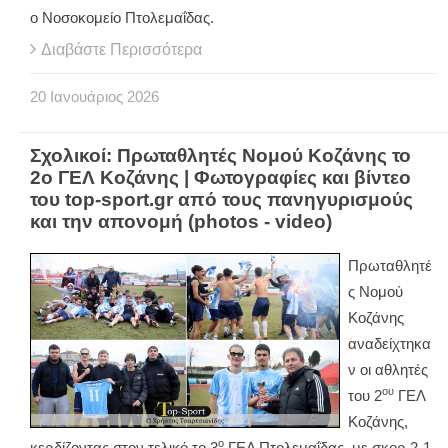
ο Νοσοκομείο Πτολεμαΐδας.
Διαβάστε Περισσότερα
20
Ιανουάριος
2026
Σχολικοί: Πρωταθλητές Νομού Κοζάνης το
2ο ΓΕΛ Κοζάνης | Φωτογραφίες και βίντεο
του top-sport.gr από τους πανηγυρισμούς
και την απονομή (photos - video)
Πρωταθλητέ
ς Νομού
Κοζάνης
αναδείχτηκα
ν οι αθλητές
ου
του 2
ΓΕΛ
Κοζάνης,
ο
κερδίζοντας στον τελικό το 3
ΓΕΛ Πτολεμαΐδας, με σκορ 2-1,