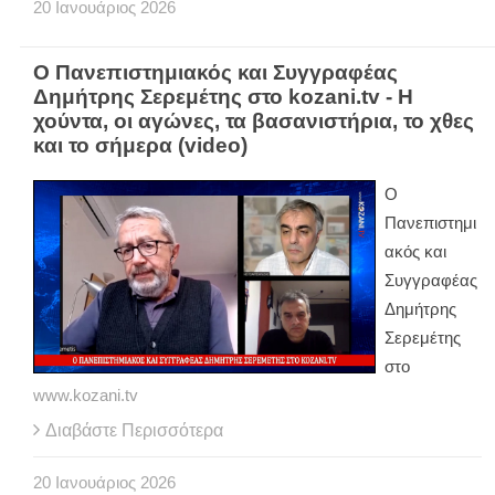
20
Ιανουάριος
2026
O Πανεπιστημιακός και Συγγραφέας
Δημήτρης Σερεμέτης στο kozani.tv - Η
χούντα, οι αγώνες, τα βασανιστήρια, το χθες
και το σήμερα (video)
O
Πανεπιστημι
ακός και
Συγγραφέας
Δημήτρης
Σερεμέτης
στο
www.kozani.tv
Διαβάστε Περισσότερα
20
Ιανουάριος
2026