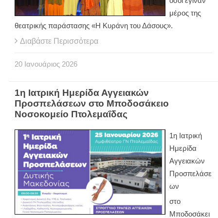
όσοι έγιναν
μέρος της
θεατρικής παράστασης «Η Κυράνη του Δάσους».
Διαβάστε Περισσότερα
20
Ιανουάριος
2026
1η Ιατρική Ημερίδα Αγγειακών
Προσπελάσεων στο Μποδοσάκειο
Νοσοκομείο Πτολεμαΐδας
1η Ιατρική
Ημερίδα
Αγγειακών
Προσπελάσε
ων
στο
Μποδοσάκει