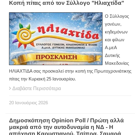
Κοπή πίτας από τον Σύλλογο "Ηλιαχτίδα"
Ο Σύλλογος
γονέων,
κηδεμόνων
και φίλων
Α.μεΑ
Δυτικής
Μακεδονίας
ΗΛΙΑΧΤΙΔΑ σας προσκαλεί στην κοπή της Πρωτοχρονιάτικης
πίτας την Κυριακή 25 Ιανουαρίου.
Διαβάστε Περισσότερα
20
Ιανουάριος
2026
Δημοσκόπηση Opinion Poll / Πρώτη αλλά
μακριά από την αυτοδυναμία η ΝΔ - Η
απήχηση Καρυστιανού, Τσίπρα, Σαμαρά