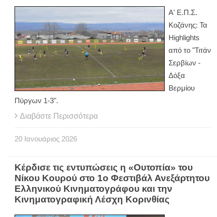
Α' Ε.Π.Σ.
Κοζάνης: Τα
Highlights
από το "Τιτάν
Σερβίων -
Δόξα
Βερμίου
Πύργων 1-3".
Διαβάστε Περισσότερα
20
Ιανουάριος
2026
Κέρδισε τις εντυπώσεις η «Ουτοπία» του
Νίκου Κουρού στο 1ο Φεστιβάλ Ανεξάρτητου
Ελληνικού Κινηματογράφου και την
Κινηματογραφική Λέσχη Κορινθίας