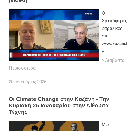
(video)
Ο
Χριστόφορος
Ζαραλίκος
στο
www.kozani.t
v
Διαβάστε
Περισσότερα
20
Ιανουάριος
2026
Οι Climate Change στην Κοζάνη - Την
Κυριακή 25 Ιανουαρίου στην Αίθουσα
Τέχνης
Μια