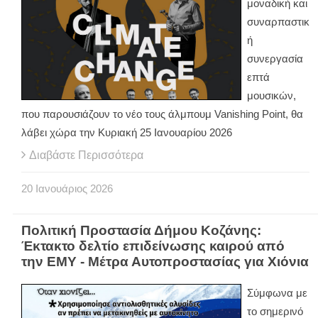
μοναδική και
συναρπαστικ
ή
συνεργασία
επτά
μουσικών,
που παρουσιάζουν το νέο τους άλμπουμ Vanishing Point, θα
λάβει χώρα την Κυριακή 25 Ιανουαρίου 2026
Διαβάστε Περισσότερα
20
Ιανουάριος
2026
Πολιτική Προστασία Δήμου Κοζάνης:
Έκτακτο δελτίο επιδείνωσης καιρού από
την ΕΜΥ - Μέτρα Αυτοπροστασίας για Χιόνια
Σύμφωνα με
το σημερινό