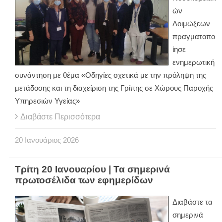
ών
Λοιμώξεων
πραγματοπο
ίησε
ενημερωτική
συνάντηση με θέμα «Οδηγίες σχετικά με την πρόληψη της
μετάδοσης και τη διαχείριση της Γρίπης σε Χώρους Παροχής
Υπηρεσιών Υγείας»
Διαβάστε Περισσότερα
20
Ιανουάριος
2026
Τρίτη 20 Ιανουαρίου | Τα σημερινά
πρωτοσέλιδα των εφημερίδων
Διαβάστε τα
σημερινά