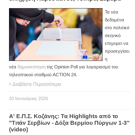
Τα νέα
δεδομένα
στο πολιτικό
σκηνικό
επιχειρεί να
προσεγγίσει
η
νέα
δημοσκόπηση
της Opinion Poll για λογαριασμό του
τηλεοπτικού σταθμού ACTION 24.
Διαβάστε Περισσότερα
20
Ιανουάριος
2026
Α' Ε.Π.Σ. Κοζάνης: Τα Highlights από το
"Τιτάν Σερβίων - Δόξα Βερμίου Πύργων 1-3"
(video)