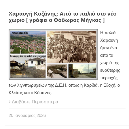
Χαραυγή Κοζάνης: Από το παλιό στο νέο
χωριό [ γράφει ο Θόδωρος Μήγκος ]
Η παλιά
Χαραυγή
ήταν ένα
από τα
χωριά της
ευρύτερης
περιοχής
των λιγνιτωρυχείων της Δ.Ε.Η, όπως η Καρδιά, η Εξοχή, ο
Κλείτος και ο Κόμανος.
Διαβάστε Περισσότερα
20
Ιανουάριος
2026