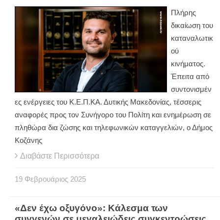
Πλήρης
δικαίωση του
καταναλωτικ
ού
κινήματος.
Έπειτα από
συντονισμέν
ες ενέργειες του Κ.Ε.Π.ΚΑ. Δυτικής Μακεδονίας, τέσσερις
αναφορές προς τον Συνήγορο του Πολίτη και ενημέρωση σε
πληθώρα δια ζώσης και τηλεφωνικών καταγγελιών, ο Δήμος
Κοζάνης
Διαβάστε Περισσότερα
19
Φεβρουάριος
2025
«Δεν έχω οξυγόνο»: Κάλεσμα των
συγγενών σε μεγαλειώδεις συγκεντρώσεις