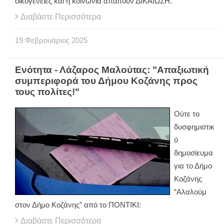
οικογένειες και η κοινωνία απαιτούν ΔΙΚΑΙΩΣΗ.
Διαβάστε Περισσότερα
19
Φεβρουάριος
2025
Ενότητα - Λάζαρος Μαλούτας: "Απαξιωτική
συμπεριφορά του Δήμου Κοζάνης προς
τους πολίτες!"
Ούτε το
δυσφημιστικ
ό
δημοσίευμα
για το Δήμο
Κοζάνης
“Αλαλούμ
στον Δήμο Κοζάνης” από το ΠΟΝΤΙΚΙ:
Διαβάστε Περισσότερα