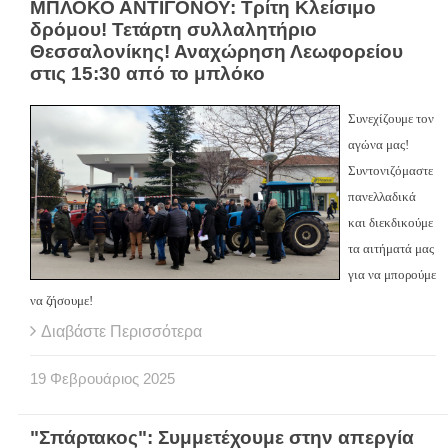
ΜΠΛΟΚΟ ΑΝΤΙΓΟΝΟΥ: Τρίτη Κλείσιμο
δρόμου! Τετάρτη συλλαλητήριο
Θεσσαλονίκης! Αναχώρηση Λεωφορείου
στις 15:30 από το μπλόκο
Συνεχίζουμε τον
αγώνα μας!
Συντονιζόμαστε
πανελλαδικά
και διεκδικούμε
τα αιτήματά μας
για να μπορούμε
να ζήσουμε!
Διαβάστε Περισσότερα
19
Φεβρουάριος
2025
"Σπάρτακος": Συμμετέχουμε στην απεργία