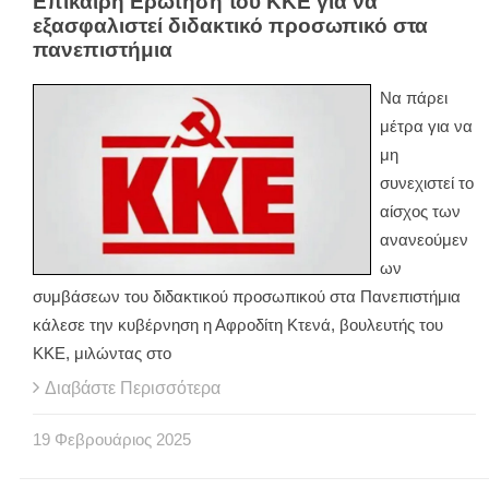
Επίκαιρη Ερώτηση του ΚΚΕ για να
εξασφαλιστεί διδακτικό προσωπικό στα
πανεπιστήμια
Να πάρει
μέτρα για να
μη
συνεχιστεί το
αίσχος των
ανανεούμεν
ων
συμβάσεων του διδακτικού προσωπικού στα Πανεπιστήμια
κάλεσε την κυβέρνηση η Αφροδίτη Κτενά, βουλευτής του
ΚΚΕ, μιλώντας στο
Διαβάστε Περισσότερα
19
Φεβρουάριος
2025