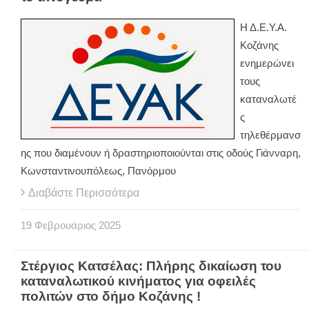
Η Δ.Ε.Υ.Α.
Κοζάνης
ενημερώνει
τους
καταναλωτέ
ς
τηλεθέρμανσ
ης που διαμένουν ή δραστηριοποιούνται στις οδούς Γιάνναρη,
Κωνσταντινουπόλεως, Πανόρμου
Διαβάστε Περισσότερα
19
Φεβρουάριος
2025
Στέργιος Κατσέλας: Πλήρης δικαίωση του
καταναλωτικού κινήματος για οφειλές
πολιτών στο δήμο Κοζάνης !