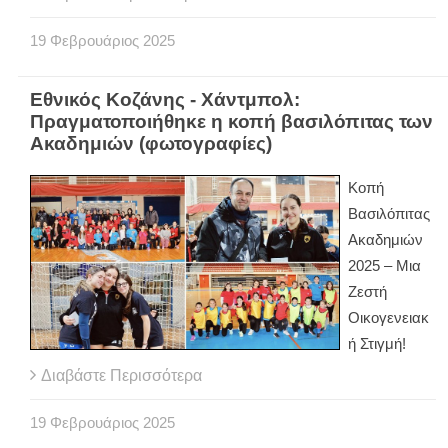
19
Φεβρουάριος
2025
Εθνικός Κοζάνης - Χάντμπολ:
Πραγματοποιήθηκε η κοπή βασιλόπιτας των
Ακαδημιών (φωτογραφίες)
Κοπή
Βασιλόπιτας
Ακαδημιών
2025 – Μια
Ζεστή
Οικογενειακ
ή Στιγμή!
Διαβάστε Περισσότερα
19
Φεβρουάριος
2025