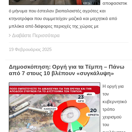
αποφασιστικ
ό μήνυμα που έστειλαν βιοπαλαιστές αγρότες και
κτηνοτρόφοι που συμμετείχαν μαζικά και μαχητικά από
μπλόκα από διάφορες περιοχές της χώρας με
Διαβάστε Περισσότερα
19
Φεβρουάριος
2025
Δημοσκόπηση: Οργή για τα Τέμπη – Πάνω
από 7 στους 10 βλέπουν «συγκάλυψη»
Η οργή για
τον
κυβερνητικό
τρόπο
χειρισμού
του