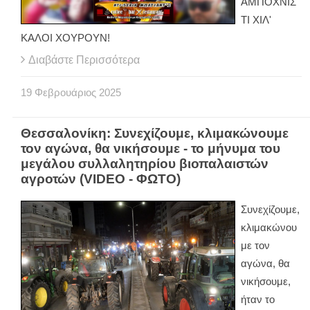
ΑΜΠΟΧΝΙΣ
ΤΙ ΧΙΛ'
ΚΑΛΟΙ ΧΟΥΡΟΥΝ!
Διαβάστε Περισσότερα
19
Φεβρουάριος
2025
Θεσσαλονίκη: Συνεχίζουμε, κλιμακώνουμε
τον αγώνα, θα νικήσουμε - το μήνυμα του
μεγάλου συλλαλητηρίου βιοπαλαιστών
αγροτών (VIDEO - ΦΩΤΟ)
Συνεχίζουμε,
κλιμακώνου
με τον
αγώνα, θα
νικήσουμε,
ήταν το