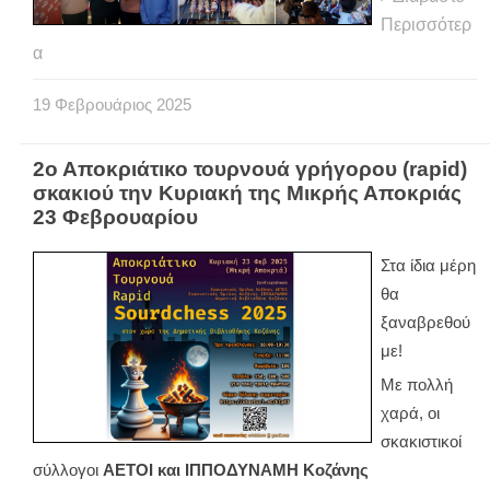
Περισσότερ
α
19
Φεβρουάριος
2025
2ο Αποκριάτικο τουρνουά γρήγορου (rapid)
σκακιού την Κυριακή της Μικρής Αποκριάς
23 Φεβρουαρίου
Στα ίδια μέρη
θα
ξαναβρεθού
με!
Mε πολλή
χαρά, οι
σκακιστικοί
σύλλογοι
ΑΕΤΟΙ και ΙΠΠΟΔΥΝΑΜΗ Κοζάνης