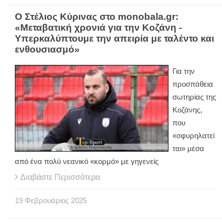
Ο Στέλιος Κύρινας στο monobala.gr:
«Μεταβατική χρονιά για την Κοζάνη -
Υπερκαλύπτουμε την απειρία με ταλέντο και
ενθουσιασμό»
Για την
προσπάθεια
σωτηρίας της
Κοζάνης,
που
«σφυρηλατεί
ται» μέσα
από ένα πολύ νεανικό «κορμό» με γηγενείς
Διαβάστε Περισσότερα
19
Φεβρουάριος
2025