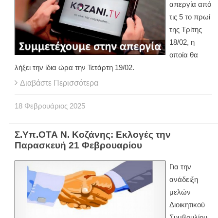
απεργία από
τις 5 το πρωί
της Τρίτης
18/02, η
οποία θα
λήξει την ίδια ώρα την Τετάρτη 19/02.
Διαβάστε Περισσότερα
18
Φεβρουάριος
2025
Σ.Υπ.ΟΤΑ Ν. Κοζάνης: Εκλογές την
Παρασκευή 21 Φεβρουαρίου
Για την
ανάδειξη
μελών
Διοικητικού
Συμβουλίου