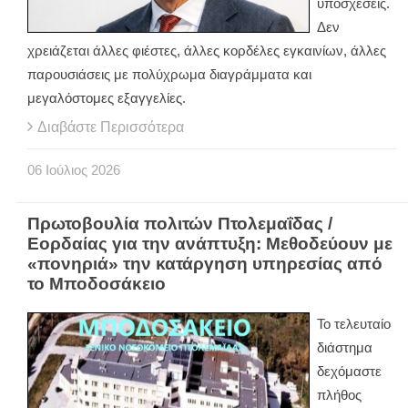
υποσχέσεις.
Δεν
χρειάζεται άλλες φιέστες, άλλες κορδέλες εγκαινίων, άλλες
παρουσιάσεις με πολύχρωμα διαγράμματα και
μεγαλόστομες εξαγγελίες.
Διαβάστε Περισσότερα
06
Ιούλιος
2026
Πρωτοβουλία πολιτών Πτολεμαΐδας /
Εορδαίας για την ανάπτυξη: Μεθοδεύουν με
«πονηριά» την κατάργηση υπηρεσίας από
το Μποδοσάκειο
Το τελευταίο
διάστημα
δεχόμαστε
πλήθος