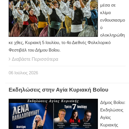
μέσα σε
κλίμα
ενθουσιασμο
ύ
ολοκληρώθη
κε χθες, Κυριακή 5 Ιουλίου, το 4ο Διεθνές Φολκλορικό
Φεστιβάλ του Δήμου Βοΐου.
Διαβάστε Περισσότερα
06
Ιούλιος
2026
Εκδηλώσεις στην Αγία Κυριακή Βοΐου
Δήμος Βοΐου:
Εκδηλώσεις
Αγίας
Κυριακής