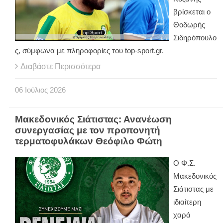
βρίσκεται ο
Θοδωρής
Σιδηρόπουλο
ς, σύμφωνα με πληροφορίες του top-sport.gr.
Διαβάστε Περισσότερα
06
Ιούλιος
2026
Μακεδονικός Σιάτιστας: Ανανέωση
συνεργασίας με τον προπονητή
τερματοφυλάκων Θεόφιλο Φώτη
Ο Φ.Σ.
Μακεδονικός
Σιάτιστας με
ιδιαίτερη
χαρά