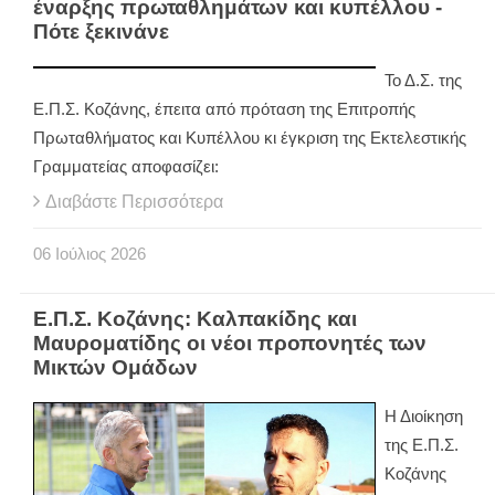
έναρξης πρωταθλημάτων και κυπέλλου -
Πότε ξεκινάνε
Το Δ.Σ. της
Ε.Π.Σ. Κοζάνης, έπειτα από πρόταση της Επιτροπής
Πρωταθλήματος και Κυπέλλου κι έγκριση της Εκτελεστικής
Γραμματείας αποφασίζει:
Διαβάστε Περισσότερα
06
Ιούλιος
2026
Ε.Π.Σ. Κοζάνης: Καλπακίδης και
Μαυροματίδης οι νέοι προπονητές των
Μικτών Ομάδων
Η Διοίκηση
της Ε.Π.Σ.
Κοζάνης