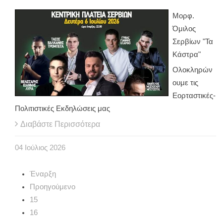
Μορφ.
Όμιλος
Σερβίων "Τα
Κάστρα"
Ολοκληρών
ουμε τις
Εορταστικές-
Πολιτιστικές Εκδηλώσεις μας
Διαβάστε Περισσότερα
04
Ιούλιος
2026
Έναρξη
Προηγούμενο
15
16