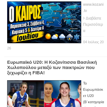
www.kozani
.tv
Διαβάστε
Περισσότερ
α
04
Ιούλιος
20
26
Ευρωπαϊκό U20: Η Κοζανίτισσα Βασιλική
Χωλοπούλου μεταξύ των παικτριών που
ξεχωρίζει η FIBA!
Το
Ευρωμπάσκ
ετ U20
(Β΄κατηγορία