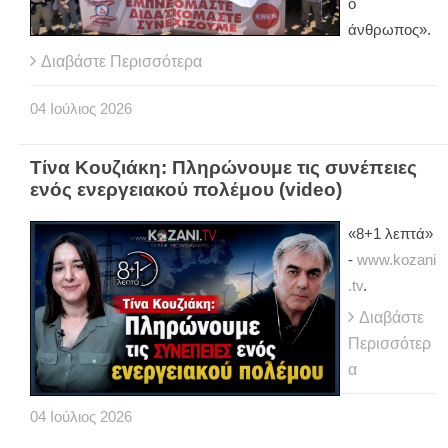
ο
άνθρωπος».
Διαβάστε Περισσότερα
04
Ιούλιος
2026
Τίνα Κουζιάκη: Πληρώνουμε τις συνέπειες
ενός ενεργειακού πολέμου (video)
«8+1 λεπτά»
-
www.kozani
.tv
.
Διαβάστε
Περισσότερ
α
04
Ιούλιος
2026