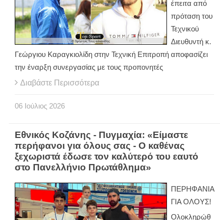
έπειτα από
πρόταση του
Τεχνικού
Διευθυντή κ.
Γεώργιου Καραγκιολίδη στην Τεχνική Επιτροπή αποφασίζει
την έναρξη συνεργασίας με τους προπονητές
Διαβάστε Περισσότερα
06
Ιούλιος
2026
Εθνικός Κοζάνης - Πυγμαχία: «Είμαστε
περήφανοι για όλους σας - Ο καθένας
ξεχωριστά έδωσε τον καλύτερό του εαυτό
στο Πανελλήνιο Πρωτάθλημα»
ΠΕΡΗΦΑΝΙΑ
ΓΙΑ ΟΛΟΥΣ!
Ολοκληρώθ