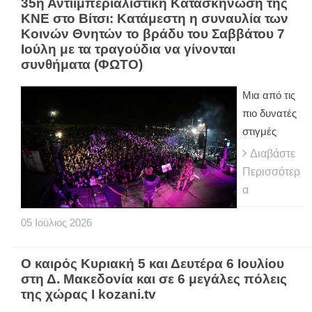
35η Αντιιμπεριαλιστική Κατασκήνωση της
ΚΝΕ στο Βίτσι: Κατάμεστη η συναυλία των
Κοινών Θνητών το βράδυ του Σαββάτου 7
Ιούλη με τα τραγούδια να γίνονται
συνθήματα (ΦΩΤΟ)
Μια από τις
πιο δυνατές
στιγμές
Διαβάστε
Περισσότερ
α
05
Ιούλιος
2026
Ο καιρός Κυριακή 5 και Δευτέρα 6 Ιουλίου
στη Δ. Μακεδονία και σε 6 μεγάλες πόλεις
της χώρας Ι kozani.tv