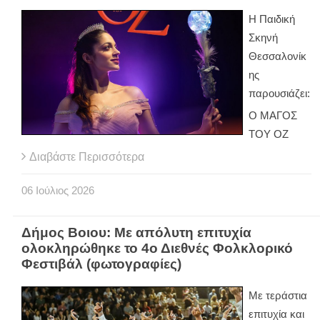
Η Παιδική
Σκηνή
Θεσσαλονίκ
ης
παρουσιάζει:
Ο ΜΑΓΟΣ
ΤΟΥ ΟΖ
Διαβάστε Περισσότερα
06
Ιούλιος
2026
Δήμος Βοιου: Με απόλυτη επιτυχία
ολοκληρώθηκε το 4ο Διεθνές Φολκλορικό
Φεστιβάλ (φωτογραφίες)
Με τεράστια
επιτυχία και