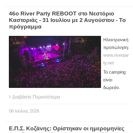
46ο River Party REBOOT στο Νεστόριο
Καστοριάς - 31 Ιουλίου με 2 Αυγούστου - Το
πρόγραμμα
Ηλεκτρονική
προπώληση:
www.riverpar
ty.net
Το camping
είναι
δωρεάν.
Διαβάστε Περισσότερα
06
Ιούλιος
2026
Ε.Π.Σ. Κοζάνης: Ορίστηκαν οι ημερομηνίες