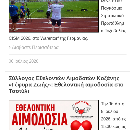
έγινε το 5ο
Παγκόσμιο
Στρατιωτικό
Πρωτάθλημ
α Τοξοβολίας
CISM 2026, στο Warentorf της Γερμανίας.
Διαβάστε Περισσότερα
06
Ιούλιος
2026
Σύλλογος Εθελοντών Αιμοδοτών Κοζάνης
«Γέφυρα Ζωής»: Εθελοντική αιμοδοσία στο
Τσοτύλι
Την Τετάρτη
8 Ιουλίου
2026, από τις
15:30 έως τις