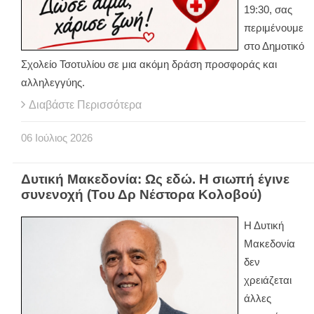
19:30, σας
περιμένουμε
στο Δημοτικό
Σχολείο Τσοτυλίου σε μια ακόμη δράση προσφοράς και
αλληλεγγύης.
Διαβάστε Περισσότερα
06
Ιούλιος
2026
Δυτική Μακεδονία: Ως εδώ. Η σιωπή έγινε
συνενοχή (Του Δρ Νέστορα Κολοβού)
Η Δυτική
Μακεδονία
δεν
χρειάζεται
άλλες