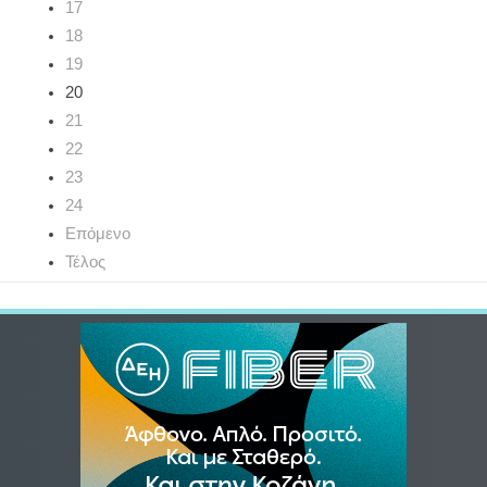
17
18
19
20
21
22
23
24
Επόμενο
Τέλος