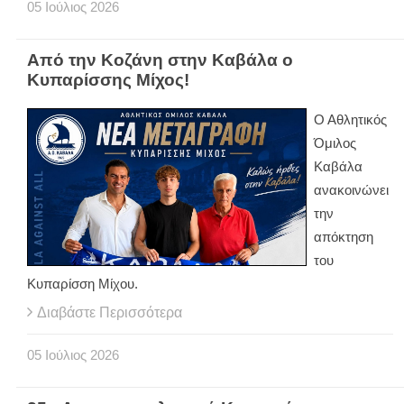
05
Ιούλιος
2026
Από την Κοζάνη στην Καβάλα ο
Κυπαρίσσης Μίχος!
Ο Αθλητικός
Όμιλος
Καβάλα
ανακοινώνει
την
απόκτηση
του
Κυπαρίσση Μίχου.
Διαβάστε Περισσότερα
05
Ιούλιος
2026