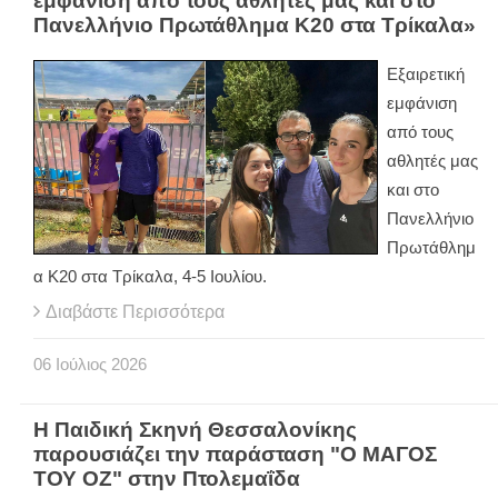
εμφάνιση από τους αθλητές μας και στο
Πανελλήνιο Πρωτάθλημα Κ20 στα Τρίκαλα»
Εξαιρετική
εμφάνιση
από τους
αθλητές μας
και στο
Πανελλήνιο
Πρωτάθλημ
α Κ20 στα Τρίκαλα, 4-5 Ιουλίου.
Διαβάστε Περισσότερα
06
Ιούλιος
2026
Η Παιδική Σκηνή Θεσσαλονίκης
παρουσιάζει την παράσταση "Ο ΜΑΓΟΣ
ΤΟΥ ΟΖ" στην Πτολεμαΐδα