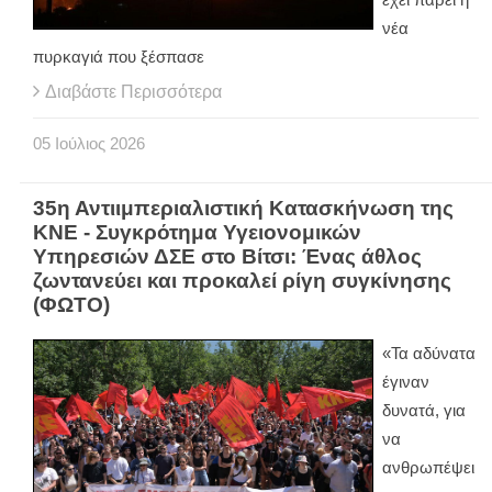
νέα
πυρκαγιά που ξέσπασε
Διαβάστε Περισσότερα
05
Ιούλιος
2026
35η Αντιιμπεριαλιστική Κατασκήνωση της
ΚΝΕ - Συγκρότημα Υγειονομικών
Υπηρεσιών ΔΣΕ στο Βίτσι: Ένας άθλος
ζωντανεύει και προκαλεί ρίγη συγκίνησης
(ΦΩΤΟ)
«Τα αδύνατα
έγιναν
δυνατά, για
να
ανθρωπέψει