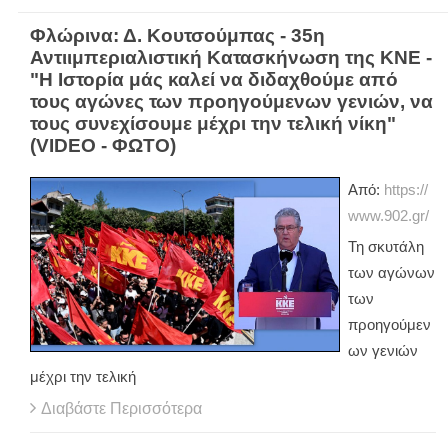
Φλώρινα: Δ. Κουτσούμπας - 35η
Αντιιμπεριαλιστική Κατασκήνωση της ΚΝΕ -
"Η Ιστορία μάς καλεί να διδαχθούμε από
τους αγώνες των προηγούμενων γενιών, να
τους συνεχίσουμε μέχρι την τελική νίκη"
(VIDEO - ΦΩΤΟ)
Από:
https://
www.902.gr/
Τη σκυτάλη
των αγώνων
των
προηγούμεν
ων γενιών
μέχρι την τελική
Διαβάστε Περισσότερα