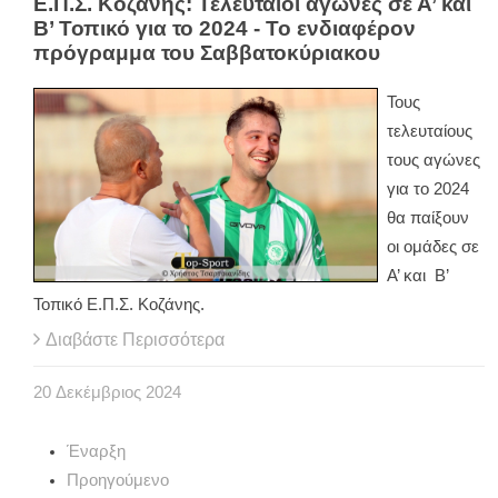
Ε.Π.Σ. Κοζάνης: Τελευταίοι αγώνες σε Α’ και
Β’ Τοπικό για το 2024 - Το ενδιαφέρον
πρόγραμμα του Σαββατοκύριακου
Τους
τελευταίους
τους αγώνες
για το 2024
θα παίξουν
οι ομάδες σε
Α’ και Β’
Τοπικό Ε.Π.Σ. Κοζάνης.
Διαβάστε Περισσότερα
20
Δεκέμβριος
2024
Έναρξη
Προηγούμενο