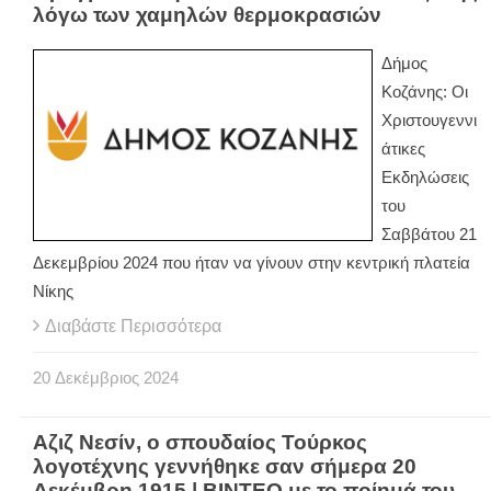
λόγω των χαμηλών θερμοκρασιών
Δήμος
Κοζάνης: Οι
Χριστουγεννι
άτικες
Εκδηλώσεις
του
Σαββάτου 21
Δεκεμβρίου 2024 που ήταν να γίνουν στην κεντρική πλατεία
Νίκης
Διαβάστε Περισσότερα
20
Δεκέμβριος
2024
Αζιζ Νεσίν, ο σπουδαίος Τούρκος
λογοτέχνης γεννήθηκε σαν σήμερα 20
Δεκέμβρη 1915 | ΒΙΝΤΕΟ με το ποίημά του