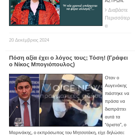
ΑΣΤΡΩΝ.
Διαβάστε
Περισσότερ
α
20
Δεκέμβριος
2024
Πόση αξία έχει ο λόγος τους; Τόση! (Γράφει
ο Νίκος Μπογιόπουλος)
Οταν ο
Αυγενάκης
πιάστηκε να
πράσα να
διαπράττει
αυτά τα
“άριστα”, ο
Μαρινάκης, ο εκπρόσωπος του Μητσοτάκη, είχε δηλώσει: