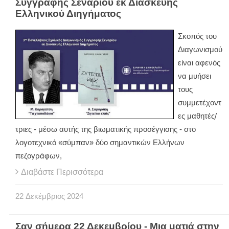
Συγγραφής Σεναρίου εκ Διασκευής
Ελληνικού Διηγήματος
Σκοπός του
Διαγωνισμού
είναι αφενός
να μυήσει
τους
συμμετέχοντ
ες μαθητές/
τριες - μέσω αυτής της βιωματικής προσέγγισης - στο
λογοτεχνικό «σύμπαν» δύο σημαντικών Ελλήνων
πεζογράφων,
Διαβάστε Περισσότερα
22
Δεκέμβριος
2024
Σαν σήμερα 22 Δεκεμβρίου - Μια ματιά στην