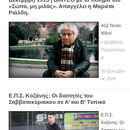
«Σώπα, μη μιλάς». Απαγγέλει η Μαριέτα
Ριάλδη.
Αζιζ Νεσίν:
Μίλα!
Διαβάστε
Περισσότερ
α
20
Δεκέμβρι
ος
2024
Ε.Π.Σ. Κοζάνης: Οι διαιτητές του
Σαββατοκύριακου σε Α’ και Β’ Τοπικό
Ε.Π.Σ.
Κοζάνης: Οι
διαιτητές του