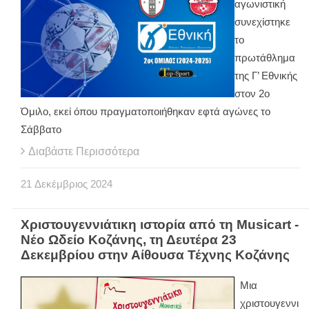
αγωνιστική
συνεχίστηκε
το
πρωτάθλημα
της Γ’ Εθνικής
στον 2ο
Όμιλο, εκεί όπου πραγματοποιήθηκαν εφτά αγώνες το
Σάββατο
Διαβάστε Περισσότερα
21
Δεκέμβριος
2024
Χριστουγεννιάτικη ιστορία από τη Musicart -
Νέο Ωδείο Κοζάνης, τη Δευτέρα 23
Δεκεμβρίου στην Αίθουσα Τέχνης Κοζάνης
Μια
χριστουγεννι