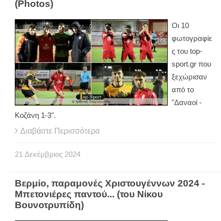
(Photos)
Οι 10
φωτογραφίε
ς του top-
sport.gr που
ξεχώρισαν
από το
"Δαναοί -
Κοζάνη 1-3".
Διαβάστε Περισσότερα
21
Δεκέμβριος
2024
Βερμίο, παραμονές Χριστουγέννων 2024 -
Μπετονιέρες παντού... (του Νίκου
Βουνοτρυπίδη)