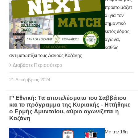
προετοιμάζετ
αι για τον
σημαντικό
εκτός έδρας
αγώνα,
καθώς
αντιμετωπίζει τους Δανούς Κοζάνης
Διαβάστε Περισσότερα
21
Δεκέμβριος
2024
Γ’ Εθνική: Τα αποτελέσματα του Σαββάτου
και το πρόγραμμα της Κυριακής - Ηττήθηκε
ο Ερμής Αμυνταίου, αύριο αγωνίζεται η
Κοζάνη
Με την 16η