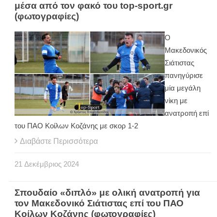
μέσα από τον φακό του top-sport.gr
(φωτογραφίες)
Ο
Μακεδονικός
Σιάτιστας
πανηγύρισε
μία μεγάλη
νίκη με
ανατροπή επί
του ΠΑΟ Κοίλων Κοζάνης με σκορ 1-2
Διαβάστε Περισσότερα
21
Δεκέμβριος
2024
Σπουδαίο «διπλό» με ολική ανατροπή για
τον Μακεδονικό Σιάτιστας επί του ΠΑΟ
Κοίλων Κοζάνης (φωτογραφίες)