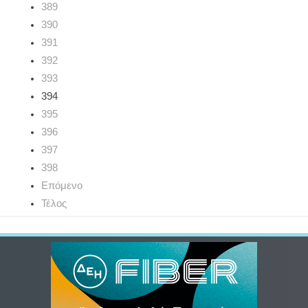
389
390
391
392
393
394
395
396
397
398
Επόμενο
Τέλος