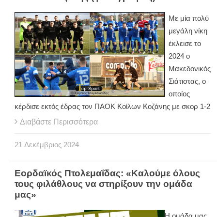
Με μία πολύ
μεγάλη νίκη
έκλεισε το
2024 ο
Μακεδονικός
Σιάτιστας, ο
οποίος
κέρδισε εκτός έδρας τον ΠΑΟΚ Κοίλων Κοζάνης με σκορ 1-2
Διαβάστε Περισσότερα
21
Δεκέμβριος
2024
Εορδαϊκός Πτολεμαΐδας: «Καλούμε όλους
τους φιλάθλους να στηρίξουν την ομάδα
μας»
Η ομάδα μας