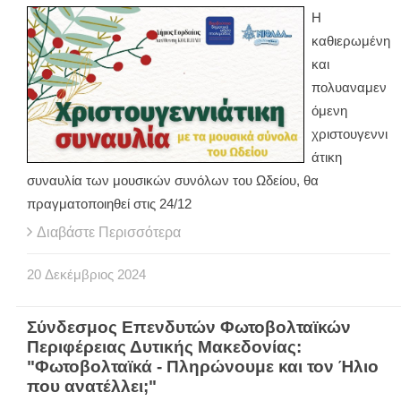
Η
καθιερωμένη
και
πολυαναμεν
όμενη
χριστουγεννι
άτικη
συναυλία των μουσικών συνόλων του Ωδείου, θα
πραγματοποιηθεί στις 24/12
Διαβάστε Περισσότερα
20
Δεκέμβριος
2024
Σύνδεσμος Επενδυτών Φωτοβολταϊκών
Περιφέρειας Δυτικής Μακεδονίας:
"Φωτοβολταϊκά - Πληρώνουμε και τον Ήλιο
που ανατέλλει;"