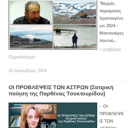
"Βερμίο,
παραμονές
Χριστουγένν
ων 2024 -
Μπετονιέρες
παντού...
Διαβάστε
Περισσότερα
20
Δεκέμβριος
2024
ΟΙ ΠΡΟΒΛΕΨΕΙΣ ΤΩΝ ΑΣΤΡΩΝ (Σατιρική
ποίηση της Παρθένας Τσοκτουρίδου)
- ΟΙ
ΠΡΟΒΛΕΨΕ
ΙΣ ΤΩΝ