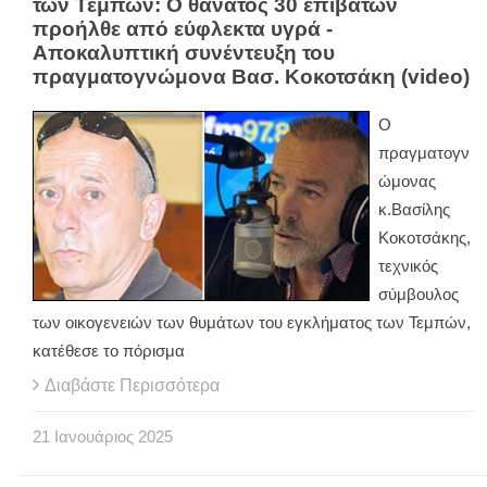
των Τεμπών: Ο θάνατος 30 επιβατών
προήλθε από εύφλεκτα υγρά -
Αποκαλυπτική συνέντευξη του
πραγματογνώμονα Βασ. Κοκοτσάκη (video)
Ο
πραγματογν
ώμονας
κ.Βασίλης
Κοκοτσάκης,
τεχνικός
σύμβουλος
των οικογενειών των θυμάτων του εγκλήματος των Τεμπών,
κατέθεσε το πόρισμα
Διαβάστε Περισσότερα
21
Ιανουάριος
2025