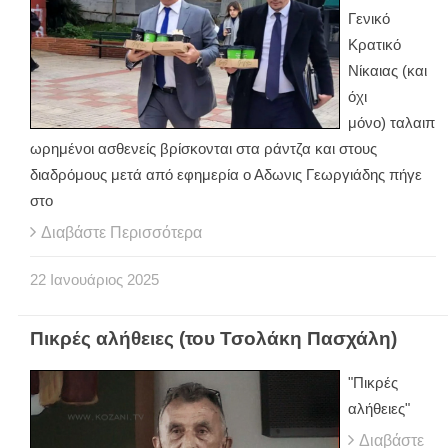
Γενικό
Κρατικό
Νίκαιας (και
όχι
μόνο) ταλαιπ
ωρημένοι ασθενείς βρίσκονται στα ράντζα και στους
διαδρόμους μετά από εφημερία ο Αδωνις Γεωργιάδης πήγε
στο
Διαβάστε Περισσότερα
22
Ιανουάριος
2025
Πικρές αλήθειες (του Τσολάκη Πασχάλη)
"Πικρές
αλήθειες"
Διαβάστε