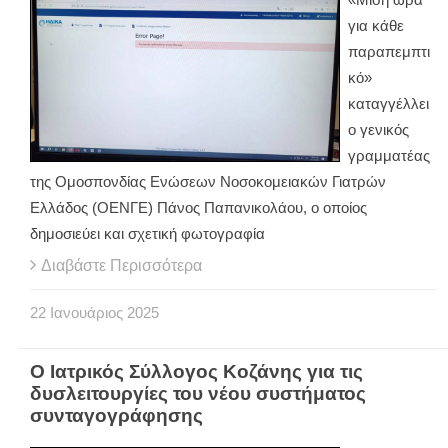
για κάθε
παραπεμπτι
κό»
καταγγέλλει
ο γενικός
γραμματέας
της Ομοσπονδίας Ενώσεων Νοσοκομειακών Γιατρών
Ελλάδος (ΟΕΝΓΕ) Πάνος Παπανικολάου, ο οποίος
δημοσιεύει και σχετική φωτογραφία
Διαβάστε Περισσότερα
22
Ιανουάριος
2025
Ο Ιατρικός Σύλλογος Κοζάνης για τις
δυσλειτουργίες του νέου συστήματος
συνταγογράφησης