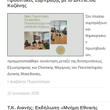
Προοπτικές Σύμπραξης με το ΔΗ.ΠΕ.ΘΕ
Κοζάνης
Στο πλαίσιο
συμπράξεων
και
δημιουργικώ
ν
πρωτοβουλι
ών,
πραγματοποιήθηκε συνάντηση μεταξύ της Αντιπρυτάνεως
Εξωστρέφειας και Ολιστικής Μέριμνας του Πανεπιστημίου
Δυτικής Μακεδονίας,
Διαβάστε Περισσότερα
22
Ιανουάριος
2025
Τ.Κ. Αιανής: Εκδήλωση «Μνήμη Εθνικής