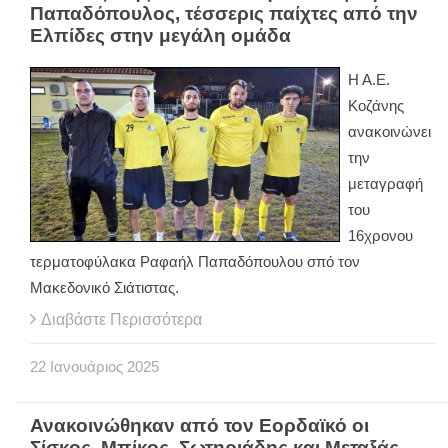
Παπαδόπουλος, τέσσερις παίχτες από την
Ελπίδες στην μεγάλη ομάδα
Η Α.Ε.
Κοζάνης
ανακοινώνει
την
μεταγραφή
του
16χρονου
τερματοφύλακα Ραφαήλ Παπαδόπουλου σπό τον
Μακεδονικό Σιάτιστας.
Διαβάστε Περισσότερα
22
Ιανουάριος
2025
Ανακοινώθηκαν από τον Εορδαϊκό οι
Σίσκος, Μπίκος, Σωτηριάδης και Μεταξάς