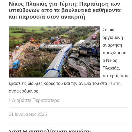
Νίκος Πλακιάς για Τέμπη: Παραίτηση των
υπεύθυνων από τα βουλευτικά καθήκοντα
και παρουσία στον ανακριτή
Σε μια
οργισμένη
ανάρτηση
προχώρησε
ο Νίκος
Πλακιάς,
πατέρας που
έχασε τις δίδυμες κόρες του και την ανιψιά του στα
Τέμπη
,
αναφερόμενος
Διαβάστε Περισσότερα
21
Ιανουάριος
2025
Σσσ! Η αντιπολίτευση κοιμάται...