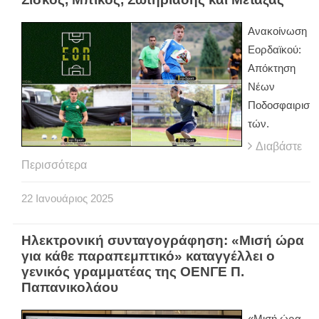
Ανακοίνωση
Εορδαϊκού:
Απόκτηση
Νέων
Ποδοσφαιρισ
τών.
Διαβάστε
Περισσότερα
22
Ιανουάριος
2025
Ηλεκτρονική συνταγογράφηση: «Μισή ώρα
για κάθε παραπεμπτικό» καταγγέλλει ο
γενικός γραμματέας της ΟΕΝΓΕ Π.
Παπανικολάου
«Μισή ώρα