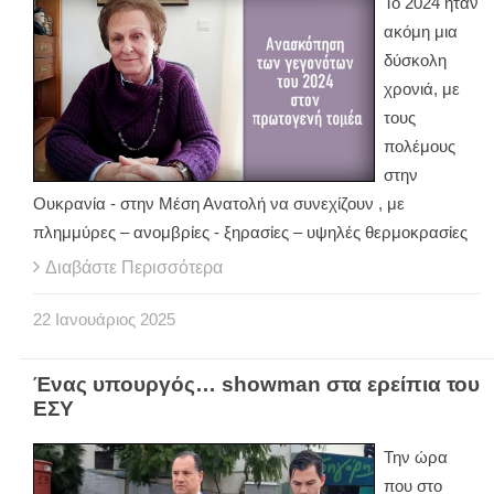
Το 2024 ήταν
ακόμη μια
δύσκολη
χρονιά, με
τους
πολέμους
στην
Ουκρανία - στην Μέση Ανατολή να συνεχίζουν , με
πλημμύρες – ανομβρίες - ξηρασίες – υψηλές θερμοκρασίες
Διαβάστε Περισσότερα
22
Ιανουάριος
2025
Ένας υπουργός… showman στα ερείπια του
ΕΣΥ
Την ώρα
που στο