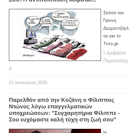
Σκίτσο του
Γιάννη
Δερμεντζόγλ
ου για το
Tvxs.gr.
Διαβάστε
Περισσότερ
α
21
Ιανουάριος
2025
Παρελθόν από την Κοζάνη ο Φίλιππος
Ντώνος λόγω επαγγελματικών
υποχρεώσεων: "Συγχαρητήρια Φίλιππε -
Σου ευχόμαστε καλή τύχη στη ζωή σου"
Η