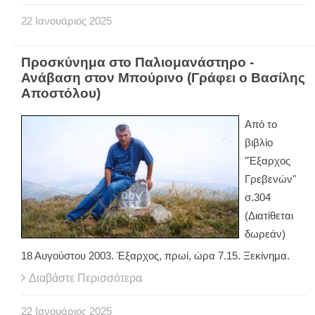
22
Ιανουάριος
2025
Προσκύνημα στο Παλιομανάστηρο -
Ανάβαση στον Μπούρινο (Γράφει ο Βασίλης
Αποστόλου)
Από το
βιβλίο
"Έξαρχος
Γρεβενών"
σ.304
(Διατίθεται
δωρεάν)
18 Αυγούστου 2003. Έξαρχος, πρωί, ώρα 7.15. Ξεκίνημα.
Διαβάστε Περισσότερα
22
Ιανουάριος
2025