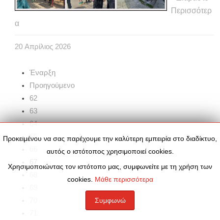
Περισσότερ
α
20
Απρίλιος
2026
Έναρξη
Προηγούμενο
62
63
64
65
Προκειμένου να σας παρέχουμε την καλύτερη εμπειρία στο διαδίκτυο,
66
αυτός ο ιστότοπος χρησιμοποιεί cookies.
67
Χρησιμοποιώντας τον ιστότοπο μας, συμφωνείτε με τη χρήση των
68
cookies.
Μάθε περισσότερα
69
70
Συμφωνώ
71