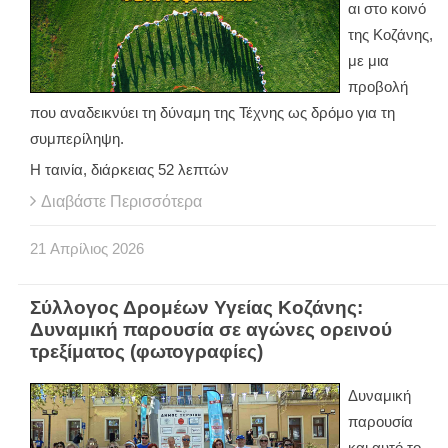
αι στο κοινό
της Κοζάνης,
με μια
προβολή
που αναδεικνύει τη δύναμη της Τέχνης ως δρόμο για τη
συμπερίληψη.
Η ταινία, διάρκειας 52 λεπτών
Διαβάστε Περισσότερα
21
Απρίλιος
2026
Σύλλογος Δρομέων Υγείας Κοζάνης:
Δυναμική παρουσία σε αγώνες ορεινού
τρεξίματος (φωτογραφίες)
Δυναμική
παρουσία
και αυτό το