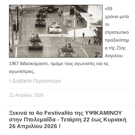
«59
χρόνια μετά
το
στρατιωτικό
πραξικόπημ
α της 21ης
Απριλίου
1967 διδασκόμαστε, τιμάμε τους αγωνιστές και τις
αγωνίστριες,
Διαβάστε Περισσότερα
21
Απρίλιος
2026
Ξεκινά το 4ο Festivalito της ΥΨΙΚΑΜΙΝΟΥ
στην Πτολεμαΐδα - Τετάρτη 22 έως Κυριακή
26 Απριλίου 2026 !