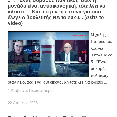
5”: "Ένας σοβαρός πολιτικός, όταν η
μονάδα είναι αντιοικονομική, τότε λέει να
κλείσει"... Και μια μικρή έρευνα για όσα
έλεγε ο βουλευτής ΝΔ το 2020... (Δείτε το
video)
Mιχάλης
Παπαδόπου
λος για
“Πτολεμαΐδα
5”: "Ένας
σοβαρός
πολιτικός,
όταν η μονάδα είναι αντιοικονομική τότε λέει να κλείσει"...
Διαβάστε Περισσότερα
22
Απρίλιος
2026