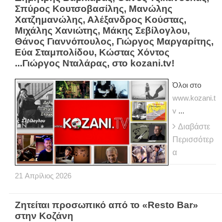
Σπύρος Κουτσοβασίλης, Μανώλης
Χατζημανώλης, Αλέξανδρος Κούστας,
Μιχάλης Χανιώτης, Μάκης Σεβίλογλου,
Θάνος Γιαννόπουλος, Γιώργος Μαργαρίτης,
Εύα Σταμπολίδου, Κώστας Χόντος
...Γιώργος Νταλάρας, στο kozani.tv!
Όλοι στο
www.kozani.t
v
...
Διαβάστε
Περισσότερ
α
21
Απρίλιος
2026
Ζητείται προσωπικό από το «Resto Bar»
στην Κοζάνη