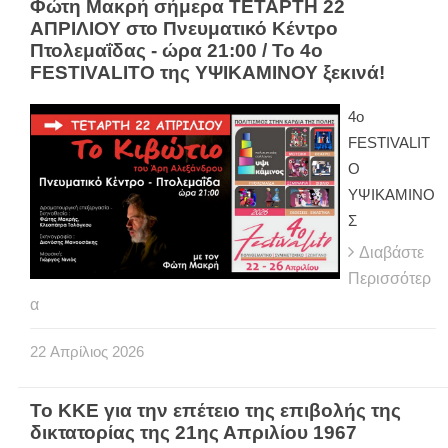
Φώτη Μακρή σήμερα ΤΕΤΑΡΤΗ 22
ΑΠΡΙΛΙΟΥ στο Πνευματικό Κέντρο
Πτολεμαΐδας - ώρα 21:00 / Το 4ο
FESTIVALITO της ΥΨΙΚΑΜΙΝΟΥ ξεκινά!
4ο
FESTIVALIT
O
ΥΨΙΚΑΜΙΝΟ
Σ
Διαβάστε
Περισσότερ
α
22
Απρίλιος
2026
Το ΚΚΕ για την επέτειο της επιβολής της
δικτατορίας της 21ης Απριλίου 1967