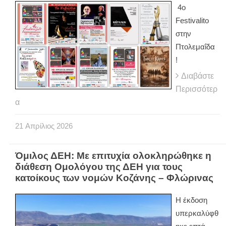
4ο
Festivalito
στην
Πτολεμαΐδα
!
Διαβάστε
Περισσότερ
α
21
Απρίλιος
2026
Όμιλος ΔΕΗ: Με επιτυχία ολοκληρώθηκε η
διάθεση Ομολόγου της ΔΕΗ για τους
κατοίκους των νομών Κοζάνης – Φλώρινας
Η έκδοση
υπερκαλύφθ