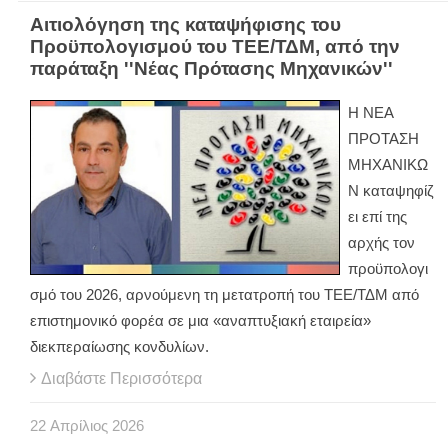
Αιτιολόγηση της καταψήφισης του
Προϋπολογισμού του ΤΕΕ/ΤΔΜ, από την
παράταξη ''Νέας Πρότασης Μηχανικών''
Η ΝΕΑ
ΠΡΟΤΑΣΗ
ΜΗΧΑΝΙΚΩ
Ν καταψηφίζ
ει επί της
αρχής τον
προϋπολογι
σμό του 2026, αρνούμενη τη μετατροπή του ΤΕΕ/ΤΔΜ από
επιστημονικό φορέα σε μια «αναπτυξιακή εταιρεία»
διεκπεραίωσης κονδυλίων.
Διαβάστε Περισσότερα
22
Απρίλιος
2026