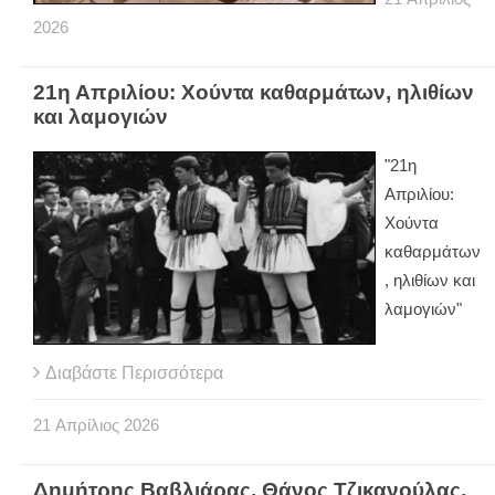
2026
21η Απριλίου: Χούντα καθαρμάτων, ηλιθίων
και λαμογιών
"21η
Απριλίου:
Χούντα
καθαρμάτων
, ηλιθίων και
λαμογιών"
Διαβάστε Περισσότερα
21
Απρίλιος
2026
Δημήτρης Βαβλιάρας, Θάνος Τζικανούλας,