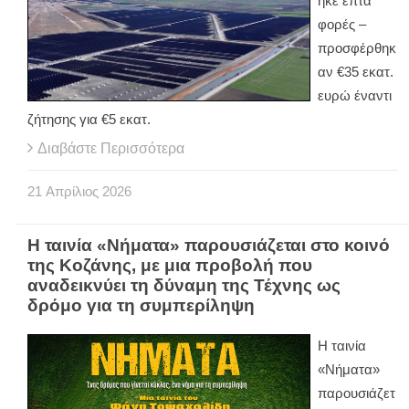
ηκε επτά
φορές –
προσφέρθηκ
αν €35 εκατ.
ευρώ έναντι
ζήτησης για €5 εκατ.
Διαβάστε Περισσότερα
21
Απρίλιος
2026
Η ταινία «Νήματα» παρουσιάζεται στο κοινό
της Κοζάνης, με μια προβολή που
αναδεικνύει τη δύναμη της Τέχνης ως
δρόμο για τη συμπερίληψη
Η ταινία
«Νήματα»
παρουσιάζετ