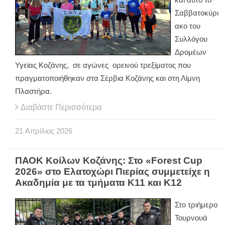
Σαββατοκύρι
ακο του
Συλλόγου
Δρομέων
Υγείας Κοζάνης,
σε αγώνες
ορεινού τρεξίματος που
πραγματοποιήθηκαν στα Σέρβια Κοζάνης και στη Λίμνη
Πλαστήρα.
Διαβάστε Περισσότερα
21
Απρίλιος
2026
ΠΑΟΚ Κοίλων Κοζάνης: Στο «Forest Cup
2026» στο Ελατοχώρι Πιερίας συμμετείχε η
Ακαδημία με τα τμήματα Κ11 και Κ12
Στο τριήμερο
Τουρνουά