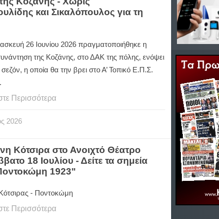
ης Κοζάνης - Χωρίς
υλίδης και Σικαλόπουλος για τη
ασκευή 26 Ιουνίου 2026 πραγματοποιήθηκε η
υνάντηση της Κοζάνης, στο ΔΑΚ της πόλης, ενόψει
 σεζόν, η οποία θα την βρει στο Α’ Τοπικό Ε.Π.Σ.
.
στε Περισσότερα
ος
2026
ννη Κότσιρα στο Ανοιχτό Θέατρο
το 18 Ιουλίου - Δείτε τα σημεία
Ποντοκώμη 1923"
 Κότσιρας - Ποντοκώμη
στε Περισσότερα