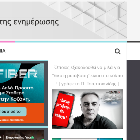
ΙΑ
Όποιος εξακολουθεί να μιλά για
"δίκαιη μετάβαση" είναι στο κόλπο
! [ γράφει ο Π. Τσαρτσιανίδης ]