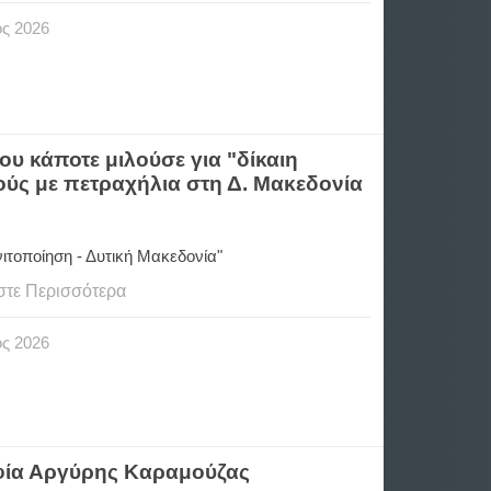
ος
2026
 κάποτε μιλούσε για "δίκαιη
ούς με πετραχήλια στη Δ. Μακεδονία
γνιτοποίηση - Δυτική Μακεδονία"
στε Περισσότερα
ος
2026
αφία Αργύρης Καραμούζας