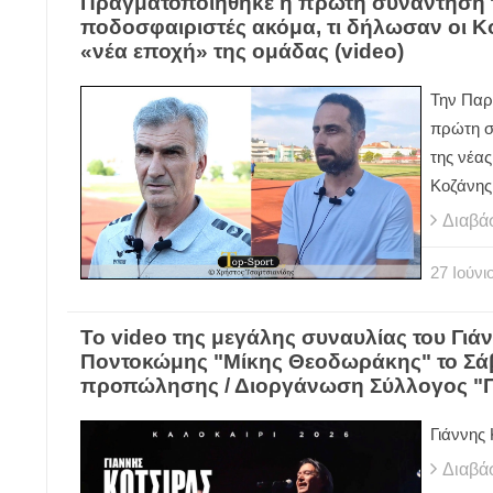
Πραγματοποιήθηκε η πρώτη συνάντηση τ
ποδοσφαιριστές ακόμα, τι δήλωσαν οι Κο
«νέα εποχή» της ομάδας (video)
Την Παρ
πρώτη σ
της νέας
Κοζάνης
Διαβά
27
Ιούνι
Το video της μεγάλης συναυλίας του Γιά
Ποντοκώμης "Μίκης Θεοδωράκης" το Σάββα
προπώλησης / Διοργάνωση Σύλλογος "
Γιάννης
Διαβά