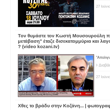
27
Ιούνι
Τον θυμάστε τον Κωστή Μουσουρούλη που
μετάβαση" έταζε δισεκατομμύρια και λαγ
? (video kozani.tv)
"Απολι
Διαβά
27
Ιούνι
Χθες το βράδυ στην Κοζάνη... | φωτογρ