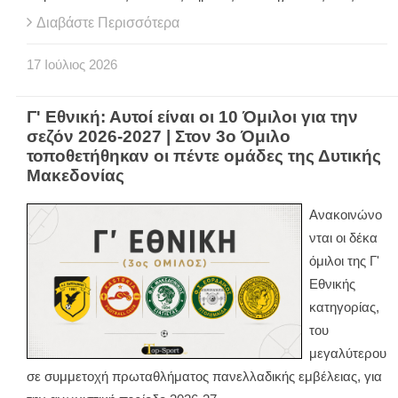
Διαβάστε Περισσότερα
17
Ιούλιος
2026
Γ' Εθνική: Αυτοί είναι οι 10 Όμιλοι για την
σεζόν 2026-2027 | Στον 3ο Όμιλο
τοποθετήθηκαν οι πέντε ομάδες της Δυτικής
Μακεδονίας
Ανακοινώνο
νται οι δέκα
όμιλοι της Γ'
Εθνικής
κατηγορίας,
του
μεγαλύτερου
σε συμμετοχή πρωταθλήματος πανελλαδικής εμβέλειας, για