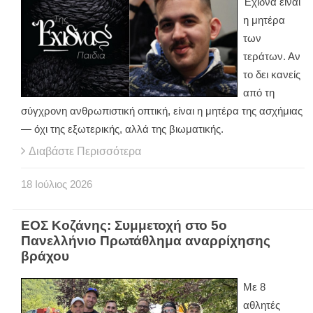
Έχιδνα είναι
η μητέρα
των
τεράτων. Αν
το δει κανείς
από τη
σύγχρονη ανθρωπιστική οπτική, είναι η μητέρα της ασχήμιας
— όχι της εξωτερικής, αλλά της βιωματικής.
Διαβάστε Περισσότερα
18
Ιούλιος
2026
ΕΟΣ Κοζάνης: Συμμετοχή στο 5ο
Πανελλήνιο Πρωτάθλημα αναρρίχησης
βράχου
Mε 8
αθλητές