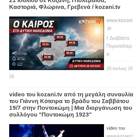
21 Ιουλίου σε Κοζάνη, Πτολεμαΐδα,
Καστοριά, Φλώρινα, Γρεβενά / kozani.tv
www.kozani
.tv
Διαβάστε
Περισσότερ
α
20
Ιούλιος
20
26
video του kozani.tv από τη μεγάλη συναυλία
του Γιάννη Κότσιρα το βράδυ του Σαββάτου
19/7 στην Ποντοκώμη | Μια διοργάνωση του
συλλόγου "Ποντοκώμη 1923"
video του
www.kozani.t