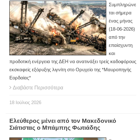
Συμπληρώνε
ται σήμερα
ένας μήνας
(18-06-2026)
από την
επαίσχυντη
και
προδοτική ενέργεια της ΔΕΗ να ανατινάξει τρείς καδοφόρους
εκσκαφείς εξόρυξης λιγνίτη στο Ορυχείο της *Μαυροπηγής
Εορδαίας*
Διαβάστε Περισσότερα
18
Ιούλιος
2026
Ελεύθερος μένει από τον Μακεδονικό
Σιάτιστας ο Μπάμπης Φωτιάδης