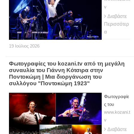
v
Διαβάστε
Περισσότερ
α
19
Ιούλιος
2026
Φωτογραφίες του kozani.tv από τη μεγάλη
συναυλία του Γιάννη Κότσιρα στην
Ποντοκώμη | Μια διοργάνωση του
συλλόγου "Ποντοκώμη 1923"
Φωτογραφίε
ς του
www.kozani.t
v
Διαβάστε