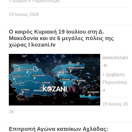
Διαβάστε Περισσότερα
19
Ιούλιος
2026
Ο καιρός Κυριακή 19 Ιουλίου στη Δ.
Μακεδονία και σε 6 μεγάλες πόλεις της
χώρας Ι kozani.tv
www.kozani
.tv
Διαβάστε
Περισσότερ
α
19
Ιούλιος
20
26
Eπιτροπή Αγώνα κατοίκων Αχλάδας: