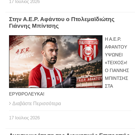
17
Ιούλιος
2026
Στην Α.Ε.Ρ. Αφάντου ο Πτολεμαϊδιώτης
Γιάννης Μπίντσης
Η Α.Ε.Ρ.
ΑΦΑΝΤΟΥ
ΥΨΩΝΕΙ
«ΤΕΙΧΟΣ»!
Ο ΓΙΑΝΝΗΣ
ΜΠΙΝΤΣΗΣ
ΣΤΑ
ΕΡΥΘΡΟΛΕΥΚΑ!
Διαβάστε Περισσότερα
17
Ιούλιος
2026