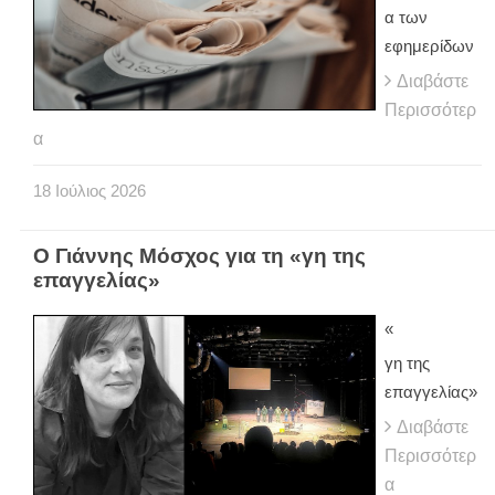
α των
εφημερίδων
Διαβάστε
Περισσότερ
α
18
Ιούλιος
2026
Ο Γιάννης Μόσχος για τη «γη της
επαγγελίας»
«
γη της
επαγγελίας»
Διαβάστε
Περισσότερ
α