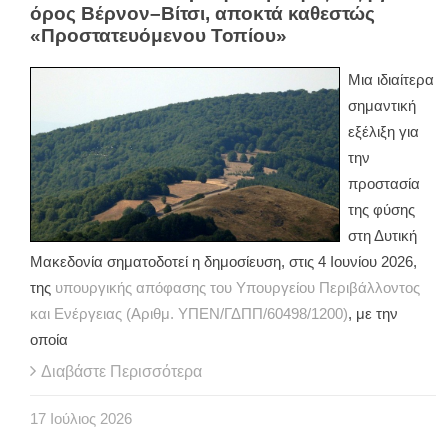
όρος Βέρνον–Βίτσι, αποκτά καθεστώς
«Προστατευόμενου Τοπίου»
Μια ιδιαίτερα
σημαντική
εξέλιξη για
την
προστασία
της φύσης
στη Δυτική
Μακεδονία σηματοδοτεί η δημοσίευση, στις 4 Ιουνίου 2026,
της
υπουργικής απόφασης του Υπουργείου Περιβάλλοντος
και Ενέργειας (Αριθμ. ΥΠΕΝ/ΓΔΠΠ/60498/1200)
, με την
οποία
Διαβάστε Περισσότερα
17
Ιούλιος
2026