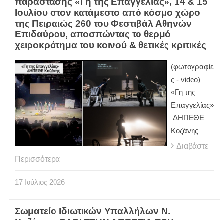
παράστασης «Γη της Επαγγελίας», 14 & 15
Ιουλίου στον κατάμεστο από κόσμο χώρο
της Πειραιώς 260 του Φεστιβάλ Αθηνών
Επιδαύρου, αποσπώντας το θερμό
χειροκρότημα του κοινού & θετικές κριτικές
(φωτογραφίε
ς - video)
«Γη της
Επαγγελίας»
ΔΗΠΕΘΕ
Κοζάνης
Διαβάστε
Περισσότερα
17
Ιούλιος
2026
Σωματείο Ιδιωτικών Υπαλλήλων Ν.