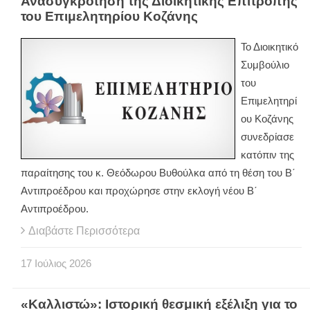
Ανασυγκρότηση της Διοικητικής Επιτροπής
του Επιμελητηρίου Κοζάνης
Το Διοικητικό
Συμβούλιο
του
Επιμελητηρί
ου Κοζάνης
συνεδρίασε
κατόπιν της
παραίτησης του κ. Θεόδωρου Βυθούλκα από τη θέση του Β΄
Αντιπροέδρου και προχώρησε στην εκλογή νέου Β΄
Αντιπροέδρου.
Διαβάστε Περισσότερα
17
Ιούλιος
2026
«Καλλιστώ»: Ιστορική θεσμική εξέλιξη για το