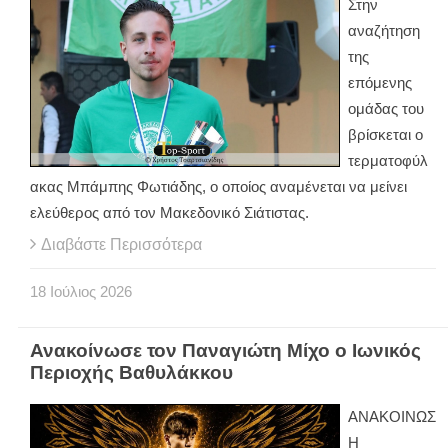
Στην
αναζήτηση
της
επόμενης
ομάδας του
βρίσκεται ο
τερματοφύλ
ακας Μπάμπης Φωτιάδης, ο οποίος αναμένεται να μείνει
ελεύθερος από τον Μακεδονικό Σιάτιστας.
Διαβάστε Περισσότερα
18
Ιούλιος
2026
Ανακοίνωσε τον Παναγιώτη Μίχο ο Ιωνικός
Περιοχής Βαθυλάκκου
ΑΝΑΚΟΙΝΩΣ
Η