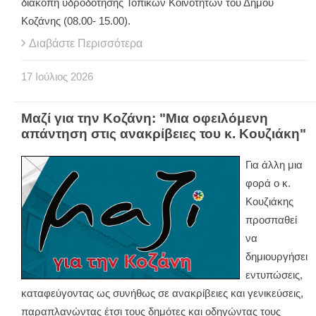
διακοπή υδροδότησης Τοπικών Κοινοτήτων του Δήμου
Κοζάνης (08.00- 15.00).
Διαβάστε Περισσότερα
17
Ιούλιος
2026
Μαζί για την Κοζάνη: "Μια οφειλόμενη
απάντηση στις ανακρίβειες του κ. Κουζιάκη"
Για άλλη μια
φορά ο κ.
Κουζιάκης
προσπαθεί
να
δημιουργήσει
εντυπώσεις,
καταφεύγοντας ως συνήθως σε ανακρίβειες και γενικεύσεις,
παραπλανώντας έτσι τους δημότες και οδηγώντας τους