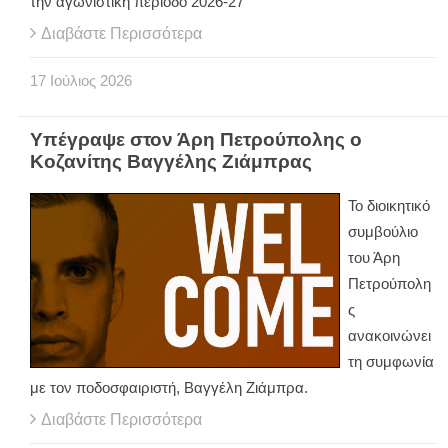
την αγωνιστική περίοδο 2026-27
Διαβάστε Περισσότερα
17
Ιούλιος
2026
Υπέγραψε στον Άρη Πετρούπολης ο
Κοζανίτης Βαγγέλης Ζιάμπρας
Το διοικητικό
συμβούλιο
του Άρη
Πετρούπολη
ς
ανακοινώνει
τη συμφωνία
με τον ποδοσφαιριστή, Βαγγέλη Ζιάμπρα.
Διαβάστε Περισσότερα