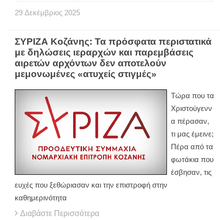
29
Δεκέμβριος
2025
ΣΥΡΙΖΑ Κοζάνης: Τα πρόσφατα περιστατικά
με δηλώσεις ιεραρχών και παρεμβάσεις
αιρετών αρχόντων δεν αποτελούν
μεμονωμένες «ατυχείς στιγμές»
Τώρα που τα
Χριστούγενν
α πέρασαν,
τι μας έμεινε;
Πέρα από τα
φωτάκια που
έσβησαν, τις
ευχές που ξεθώριασαν και την επιστροφή στην
καθημερινότητα
Διαβάστε Περισσότερα