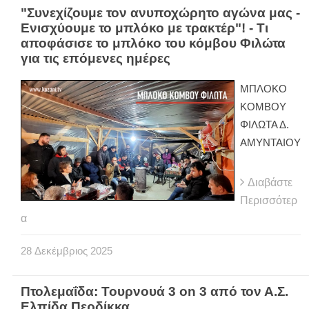
"Συνεχίζουμε τον ανυποχώρητο αγώνα μας -
Ενισχύουμε το μπλόκο με τρακτέρ"! - Τι
αποφάσισε το μπλόκο του κόμβου Φιλώτα
για τις επόμενες ημέρες
ΜΠΛΟΚΟ
ΚΟΜΒΟΥ
ΦΙΛΩΤΑ Δ.
ΑΜΥΝΤΑΙΟΥ
Διαβάστε
Περισσότερ
α
28
Δεκέμβριος
2025
Πτολεμαΐδα: Τουρνουά 3 on 3 από τον Α.Σ.
Ελπίδα Περδίκκα