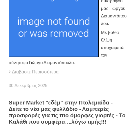
συντρόφου
μας Γιώργου
Διαμαντόπου
λου.
Με βαθιά
θλίψη
αποχαιρετώ
τον
σύντροφο Γιώργο Διαμαντόπουλο.
Διαβάστε Περισσότερα
30
Δεκέμβριος
2025
Super Market "εδέμ" στην Πτολεμαΐδα -
Δείτε το νέο μας φυλλάδιο - Λαμπερές
προσφορές για τις πιο όμορφες γιορτές - Το
Καλάθι που συμφέρει ...λόγω τιμής!!!