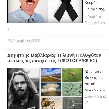
Κοσμάς
Πουγαρίδης,
Διαβάστε
Περισσότερ
α
29
Δεκέμβριος
2025
Δημήτρης Βαβλίαρας: Η λίμνη Πολυφύτου
σε όλες τις εποχές της ! (ΦΩΤΟΓΡΑΦΙΕΣ)
"Δημήτρης
Βαβλιάρας -
Δυτική
Μακεδονία -
www.kozani.t
v
"