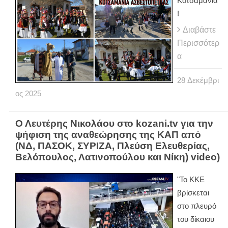
Κοτσαμάνια
!
Διαβάστε
Περισσότερ
α
28
Δεκέμβρι
ος
2025
Ο Λευτέρης Νικολάου στο kozani.tv για την
ψήφιση της αναθεώρησης της ΚΑΠ από
(ΝΔ, ΠΑΣΟΚ, ΣΥΡΙΖΑ, Πλεύση Ελευθερίας,
Βελόπουλος, Λατινοπούλου και Νίκη) video)
"Το ΚΚΕ
βρίσκεται
στο πλευρό
του δίκαιου