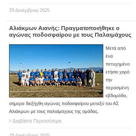
29
Δεκέμβριος
2025
Αλιάκμων Αιανής: Πραγματοποιήθηκε ο
αγώνας ποδοσφαίρου με τους Παλαιμάχους
Μετά από
ένα
πετυχημένο
ετήσιο χορό
την
περασμένη
εβδομάδα,
σήμερα διεξήχθη αγώνας ποδοσφαίρου μεταξύ του ΑΣ
Αλιάκμων με τους παλαίμαχους της ομάδας.
Διαβάστε Περισσότερα
29
Δεκέμβριος
2025