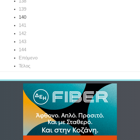
138
139
140
141
142
143
144
Επόμενο
Τέλος