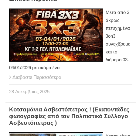
Μετά από 3
άκρως
πετυχημένα
3
on
3
συνεχίζουμε
και το
διήμερο 03-
04/01/2026 με ακόμα ένα
Διαβάστε Περισσότερα
28
Δεκέμβριος
2025
Κοτσαμάνια Ασβεστόπετρας ! (Εκατοντάδες
φωτογραφίες από τον Πολιτιστικό Σύλλογο
Ασβεστόπετρας )