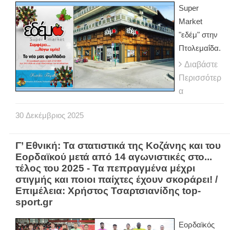
Super
Market
"εδέμ" στην
Πτολεμαΐδα.
Διαβάστε
Περισσότερ
α
30
Δεκέμβριος
2025
Γ’ Εθνική: Τα στατιστικά της Κοζάνης και του
Εορδαϊκού μετά από 14 αγωνιστικές στο...
τέλος του 2025 - Τα πεπραγμένα μέχρι
στιγμής και ποιοι παίχτες έχουν σκοράρει! /
Επιμέλεια: Χρήστος Τσαρτσιανίδης top-
sport.gr
Εορδαϊκός