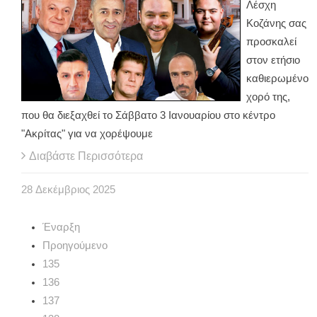
Λέσχη
Κοζάνης σας
προσκαλεί
στον ετήσιο
καθιερωμένο
χορό της,
που θα διεξαχθεί το Σάββατο 3 Ιανουαρίου στο κέντρο
"Ακρίτας" για να χορέψουμε
Διαβάστε Περισσότερα
28
Δεκέμβριος
2025
Έναρξη
Προηγούμενο
135
136
137