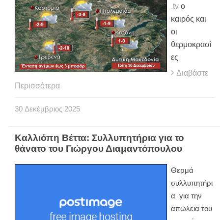
.tv
ο
καιρός και
οι
θερμοκρασί
ες
Διαβάστε
Περισσότερα
30
Δεκέμβριος
2025
Καλλιόπη Βέττα: Συλλυπητήρια για το
θάνατο του Γιώργου Διαμαντόπουλου
Θερμά
συλλυπητήρι
α για την
απώλεια του