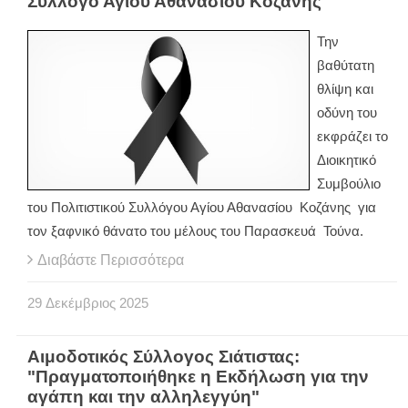
Σύλλογο Αγίου Αθανασίου Κοζάνης
Την
βαθύτατη
θλίψη και
οδύνη του
εκφράζει το
Διοικητικό
Συμβούλιο
του Πολιτιστικού Συλλόγου Αγίου Αθανασίου Κοζάνης για
τον ξαφνικό θάνατο του μέλους του Παρασκευά Τούνα.
Διαβάστε Περισσότερα
29
Δεκέμβριος
2025
Αιμοδοτικός Σύλλογος Σιάτιστας:
"Πραγματοποιήθηκε η Εκδήλωση για την
αγάπη και την αλληλεγγύη"