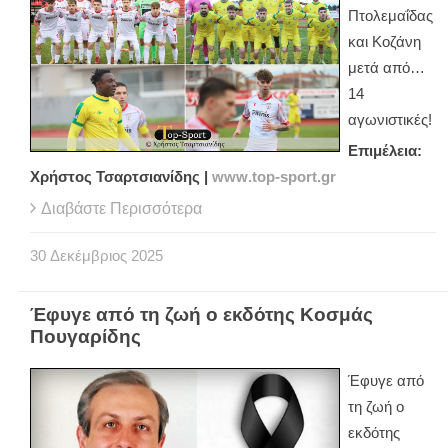
Πτολεμαΐδας
και Κοζάνη
μετά από…
14
αγωνιστικές!
Επιμέλεια:
Χρήστος Τσαρτσιανίδης |
www
.
top
-
sport
.
gr
Διαβάστε Περισσότερα
30
Δεκέμβριος
2025
Έφυγε από τη ζωή ο εκδότης Κοσμάς
Πουγαρίδης
Έφυγε από
τη ζωή ο
εκδότης