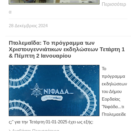
Περισσότερ
α
28
Δεκέμβριος
2024
Πτολεμαΐδα: Το πρόγραμμα των
Χριστουγεννιάτικων εκδηλώσεων Τετάρτη 1
& Πέμπτη 2 Ιανουαρίου
To
πρόγραμμα
εκδηλώσεων
του Δήμου
Εορδαίας
"Νιφάδα...τι
Πτολεμαείδε
ς;" για την Τετάρτη 01-01-2025 έχει ως εξής: