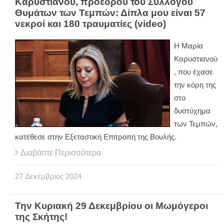
Καρυστιανού, προέδρου του Συλλόγου
Θυμάτων των Τεμπών: Δίπλα μου είναι 57
νεκροί και 180 τραυματίες (video)
Η Μαρία
Καρυστιανού
, που έχασε
την κόρη της
στο
δυστύχημα
των Τεμπών,
κατέθεσε στην Εξεταστική Επιτροπή της Βουλής.
Διαβάστε Περισσότερα
27
Δεκέμβριος
2024
Την Κυριακή 29 Δεκεμβρίου οι Μωμόγεροι
της Σκήτης!