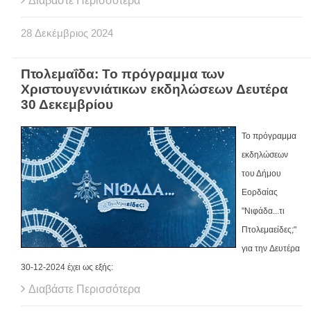
Διαβάστε Περισσότερα
28
Δεκέμβριος
2024
Πτολεμαΐδα: Το πρόγραμμα των
Χριστουγεννιάτικων εκδηλώσεων Δευτέρα
30 Δεκεμβρίου
To πρόγραμμα
εκδηλώσεων
του Δήμου
Εορδαίας
"Νιφάδα...τι
Πτολεμαείδες;"
για την Δευτέρα
30-12-2024 έχει ως εξής:
Διαβάστε Περισσότερα