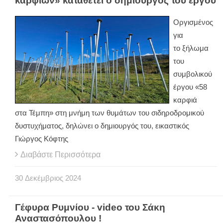
καρφιών» καταθέτει ο δημιουργός του έργου
Οργισμένος
για
το ξήλωμα
του
συμβολικού
έργου «58
καρφιά
στα Τέμπη» στη μνήμη των θυμάτων του σιδηροδρομικού
δυστυχήματος, δηλώνει ο δημιουργός του, εικαστικός
Γιώργος Κόφτης
Διαβάστε Περισσότερα
30
Δεκέμβριος
2024
Γέφυρα Ρυμνίου - video του Σάκη
Αναστασόπουλου !