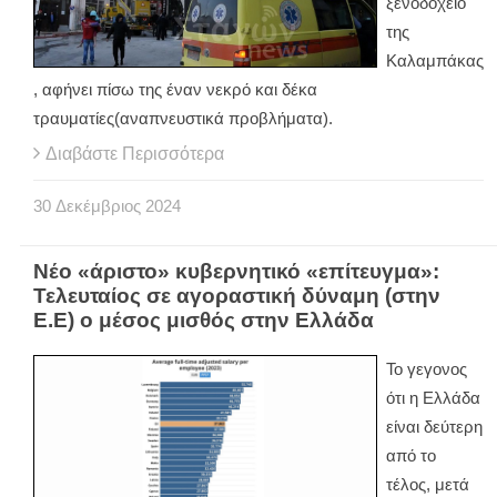
ξενοδοχείο
της
Καλαμπάκας
, αφήνει πίσω της έναν νεκρό και δέκα
τραυματίες(αναπνευστικά προβλήματα).
Διαβάστε Περισσότερα
30
Δεκέμβριος
2024
Νέο «άριστο» κυβερνητικό «επίτευγμα»:
Τελευταίος σε αγοραστική δύναμη (στην
Ε.Ε) ο μέσος μισθός στην Ελλάδα
Το γεγονος
ότι η Ελλάδα
είναι δεύτερη
από το
τέλος, μετά