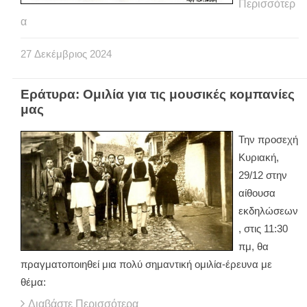
Περισσότερ
α
27
Δεκέμβριος
2024
Εράτυρα: Ομιλία για τις μουσικές κομπανίες
μας
Την προσεχή
Κυριακή,
29/12 στην
αίθουσα
εκδηλώσεων
, στις 11:30
πμ, θα
πραγματοποιηθεί μια πολύ σημαντική ομιλία-έρευνα με
θέμα:
Διαβάστε Περισσότερα