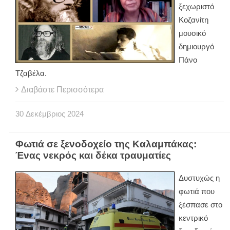
ξεχωριστό
Κοζανίτη
μουσικό
δημιουργό
Πάνο
Τζαβέλα.
Διαβάστε Περισσότερα
30
Δεκέμβριος
2024
Φωτιά σε ξενοδοχείο της Καλαμπάκας:
Ένας νεκρός και δέκα τραυματίες
Δυστυχώς η
φωτιά που
ξέσπασε στο
κεντρικό