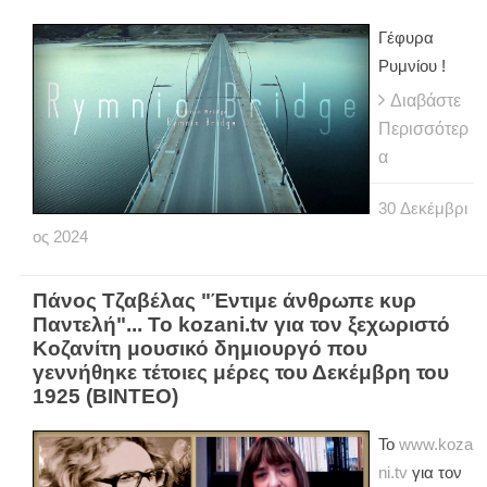
Γέφυρα
Ρυμνίου !
Διαβάστε
Περισσότερ
α
30
Δεκέμβρι
ος
2024
Πάνος Τζαβέλας "Έντιμε άνθρωπε κυρ
Παντελή"... Το kozani.tv για τον ξεχωριστό
Κοζανίτη μουσικό δημιουργό που
γεννήθηκε τέτοιες μέρες του Δεκέμβρη του
1925 (ΒΙΝΤΕΟ)
Το
www.koza
ni.tv
για τον