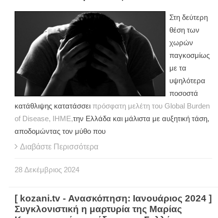
Στη δεύτερη
θέση των
χωρών
παγκοσμίως
με τα
υψηλότερα
ποσοστά
κατάθλιψης κατατάσσει
πρόσφατη μελέτη του Global Burden
of Disease, IHME,
την Ελλάδα και μάλιστα με αυξητική τάση,
αποδομώντας τον μύθο που
Διαβάστε Περισσότερα
28
Δεκέμβριος
2024
[ kozani.tv - Ανασκόπηση: Ιανουάριος 2024 ]
Συγκλονιστική η μαρτυρία της Μαρίας