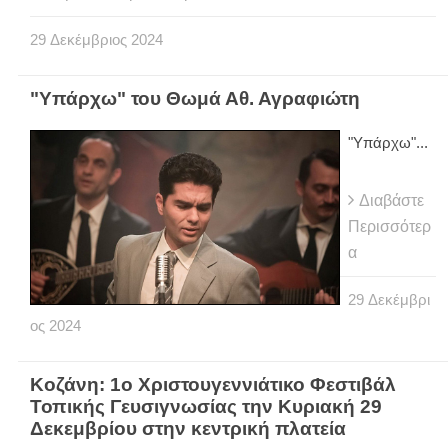
29
Δεκέμβριος
2024
"Υπάρχω" του Θωμά Αθ. Αγραφιώτη
"Υπάρχω"...
Διαβάστε
Περισσότερ
α
29
Δεκέμβρι
ος
2024
Κοζάνη: 1ο Χριστουγεννιάτικο Φεστιβάλ
Τοπικής Γευσιγνωσίας την Κυριακή 29
Δεκεμβρίου στην κεντρική πλατεία