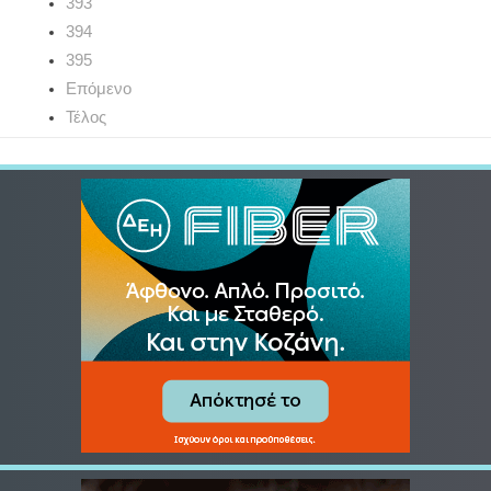
393
394
395
Επόμενο
Τέλος