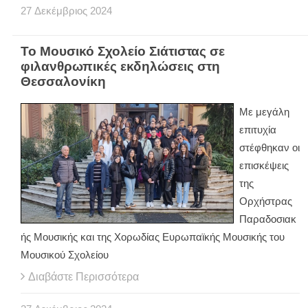
27
Δεκέμβριος
2024
Το Μουσικό Σχολείο Σιάτιστας σε
φιλανθρωπικές εκδηλώσεις στη
Θεσσαλονίκη
Με μεγάλη
επιτυχία
στέφθηκαν οι
επισκέψεις
της
Ορχήστρας
Παραδοσιακ
ής Μουσικής και της Χορωδίας Ευρωπαϊκής Μουσικής του
Μουσικού Σχολείου
Διαβάστε Περισσότερα