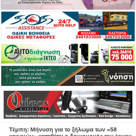
Τέμπη: Μήνυση για το ξήλωμα των «58