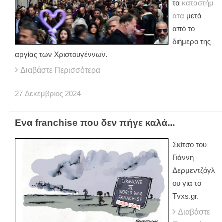
τα
καταστήμ
ατα
μετά
από το
διήμερο της
αργίας των Χριστουγέννων.
Διαβάστε Περισσότερα
27
Δεκέμβριος
2024
Ενα franchise που δεν πήγε καλά...
Σκίτσο του
Γιάννη
Δερμεντζόγλ
ου για το
Tvxs.gr.
Διαβάστε