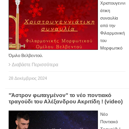
Χριστουγεννι
άτικη
συναυλία
από την
Φιλαρμονική
του
Μορφωτικό
Όμιλο Βελβεντού.
Διαβάστε Περισσότερα
28
Δεκέμβριος
2024
"Άστρον φωταγμένον" το νέο ποντιακό
τραγούδι του Αλέξανδρου Ακριτίδη ! (video)
Νέο
Ποντιακό