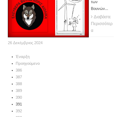
των
Βουνών...
Διαβάστε
Περισσότερ
α
26
Δεκέμβριος
2024
Έναρξη
Προηγούμενο
386
387
388
389
390
391
392