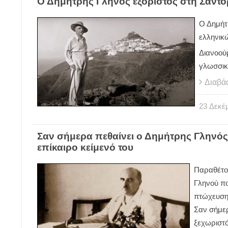
Ο Δημήτρης Γληνός εξόριστος στη Σαντο
Ο Δημήτ
ελληνικ
Διανοούμ
γλωσσικ
Διαβά
23
Δεκέ
Σαν σήμερα πεθαίνει ο Δημήτρης Γληνός:
επίκαιρο κείμενό του
Παραθέτου
Γληνού πο
πτώχευση
Σαν σήμερ
ξεχωριστ