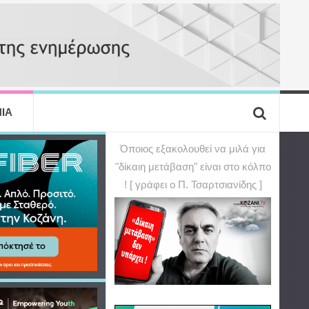
ΙΑ
Όποιος εξακολουθεί να μιλά για
"δίκαιη μετάβαση" είναι στο κόλπο
! [ γράφει ο Π. Τσαρτσιανίδης ]