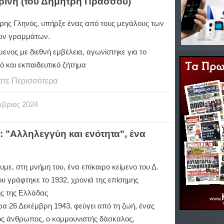
ρίνη (του Δημήτρη Πράσσου)
ρης Γληνός, υπήρξε ένας από τους μεγάλους των
ών γραμμάτων.
ενος με διεθνή εμβέλεια, αγωνίστηκε για το
ό και εκπαιδευτικό ζήτημα
στε Περισσότερα
μβριος
2024
 "Αλληλεγγύη και ενότητα", ένα
με, στη μνήμη του, ένα επίκαιρο κείμενο του Δ.
υ γράφτηκε το 1932, χρονιά της επίσημης
ς της Ελλάδας
α 26 Δεκέμβρη 1943, φεύγει από τη ζωή, ένας
ός άνθρωπος, ο κομμουνιστής δάσκαλος,