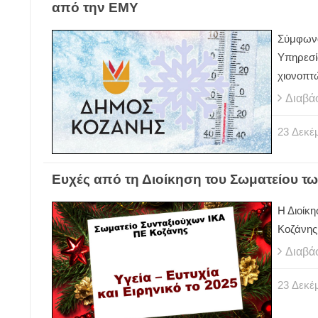
από την ΕΜΥ
Σύμφωνα
Υπηρεσί
χιονοπτ
Διαβά
23
Δεκέ
Ευχές από τη Διοίκηση του Σωματείου τ
Η Διοίκ
Κοζάνης
Διαβά
23
Δεκέ