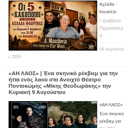
Αχλάδα -
kozani.tv.
Διαβάστε
Περισσότερ
α
08
Αύγουστο
ς
2026
«ΑΗ ΛΑΟΣ» | Ένα σκηνικό ρέκβιεμ για την
ήττα ενός λαού στο Ανοιχτό Θέατρο
Ποντοκώμης «Μίκης Θεοδωράκης» την
Κυριακή 9 Αυγούστου
«ΑΗ ΛΑΟΣ»
Ένα σκηνικό
ρέκβιεμ για