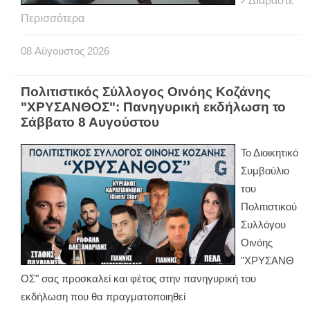
Διαβάστε
Περισσότερα
08
Αύγουστος
2026
Πολιτιστικός Σύλλογος Οινόης Κοζάνης
"ΧΡΥΣΑΝΘΟΣ": Πανηγυρική εκδήλωση το
Σάββατο 8 Αυγούστου
Το Διοικητικό
Συμβούλιο
του
Πολιτιστικού
Συλλόγου
Οινόης
"ΧΡΥΣΑΝΘ
ΟΣ" σας προσκαλεί και φέτος στην πανηγυρική του
εκδήλωση που θα πραγματοποιηθεί