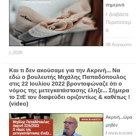
σημερινά
Διαβάστε
Περισσότερ
α
08
Αύγουστο
ς
2026
Και τι δεν ακούσαμε για την Ακρινή... Να
εδώ ο βουλευτής Μιχάλης Παπαδόπουλος
στις 22 Ιουλίου 2022 βροντοφώναζε ότι ο
νόμος της μετεγκατάστασης έληξε... Σήμερα
το ΣτΕ τον διαψεύδει οριζοντίως & καθέτως !
(video)
Ακρινή...ώρα
μηδέν
/
www.kozani