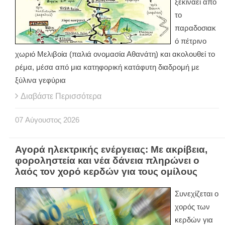
ξεκινάει από
το
παραδοσιακ
ό πέτρινο
χωριό Μελιβοία (παλιά ονομασία Αθανάτη) και ακολουθεί το
ρέμα, μέσα από μια κατηφορική κατάφυτη διαδρομή με
ξύλινα γεφύρια
Διαβάστε Περισσότερα
07
Αύγουστος
2026
Αγορά ηλεκτρικής ενέργειας: Με ακρίβεια,
φοροληστεία και νέα δάνεια πληρώνει ο
λαός τον χορό κερδών για τους ομίλους
Συνεχίζεται ο
χορός των
κερδών για