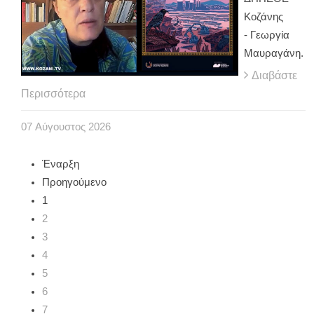
Κοζάνης
- Γεωργία
Μαυραγάνη.
Διαβάστε
Περισσότερα
07
Αύγουστος
2026
Έναρξη
Προηγούμενο
1
2
3
4
5
6
7