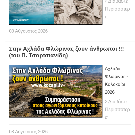
Διαβάστε
Περισσότερ
α
08
Αύγουστος
2026
Στην Αχλάδα Φλώρινας ζουν άνθρωποι !!!
(του Π. Τσαρτσιανίδη)
Αχλάδα
Φλώρινας -
Καλοκαίρι
2026
Διαβάστε
Περισσότερ
α
08
Αύγουστος
2026