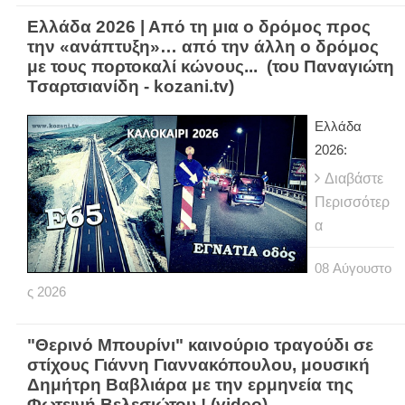
Ελλάδα 2026 | Από τη μια ο δρόμος προς
την «ανάπτυξη»… από την άλλη ο δρόμος
με τους πορτοκαλί κώνους... (του Παναγιώτη
Τσαρτσιανίδη - kozani.tv)
Ελλάδα
2026:
Διαβάστε
Περισσότερ
α
08
Αύγουστο
ς
2026
"Θερινό Μπουρίνι" καινούριο τραγούδι σε
στίχους Γιάννη Γιαννακόπουλου, μουσική
Δημήτρη Βαβλιάρα με την ερμηνεία της
Φωτεινή Βελεσιώτου ! (video)