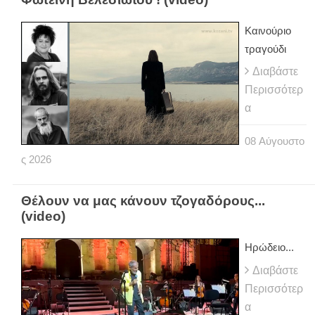
Καινούριο
τραγούδι
Διαβάστε
Περισσότερ
α
08
Αύγουστο
ς
2026
Θέλουν να μας κάνουν τζογαδόρους...
(video)
Ηρώδειο...
Διαβάστε
Περισσότερ
α