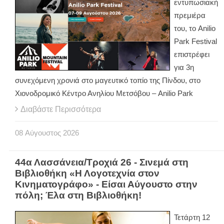
εντυπωσιακή
πρεμιέρα
του, το Anilio
Park Festival
επιστρέφει
για 3η
συνεχόμενη χρονιά στο μαγευτικό τοπίο της Πίνδου, στο
Χιονοδρομικό Κέντρο Ανηλίου Μετσόβου – Anilio Park
Διαβάστε Περισσότερα
08
Αύγουστος
2026
44α Λασσάνεια/Τροχιά 26 - Σινεμά στη
Βιβλιοθήκη «Η Λογοτεχνία στον
Κινηματογράφο» - Είσαι Αύγουστο στην
πόλη; Έλα στη Βιβλιοθήκη!
Τετάρτη 12