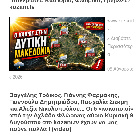
Πτολεμαΐδα, Καστοριά, Φλώρινα, Γρεβενά /
kozani.tv
www.kozani.t
v
Διαβάστε
Περισσότερ
α
09
Αύγουστο
ς
2026
Βαγγέλης Τράικος, Γιάννης Φαρμάκης,
Γιαννούλα Δημητριάδου, Πασχαλία Σιέκρη
και Αλεξία Νικολοπούλου... Οι 5 «κακοποιοί»
από την Αχλάδα Φλώρινας αύριο Κυριακή 9
Αυγούστου στο kozani.tv έχουν να μας
πούνε πολλά ! (video)