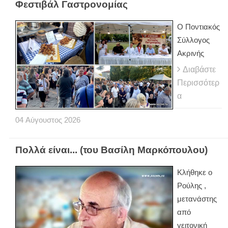
Φεστιβάλ Γαστρονομίας
Ο Ποντιακός
Σύλλογος
Ακρινής
Διαβάστε
Περισσότερ
α
04
Αύγουστος
2026
Πολλά είναι... (του Βασίλη Μαρκόπουλου)
Κλήθηκε ο
Ρούλης ,
μετανάστης
από
γειτονική