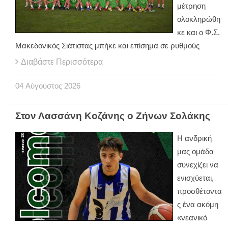
μέτρηση
ολοκληρώθη
κε και ο Φ.Σ.
Μακεδονικός Σιάτιστας μπήκε και επίσημα σε ρυθμούς
Διαβάστε Περισσότερα
04
Αύγουστος
2026
Στον Λασσάνη Κοζάνης ο Ζήνων Σολάκης
Η ανδρική
μας ομάδα
συνεχίζει να
ενισχύεται,
προσθέτοντα
ς ένα ακόμη
«νεανικό