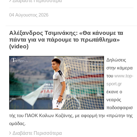
Διαβάστε Περισσότερα
04
Αύγουστος
2026
Αλέξανδρος Τσιμινάκης: «Θα κάνουμε τα
πάντα για να πάρουμε το πρωτάθλημα»
(video)
Δηλώσεις
στην κάμερα
του
www
.
top
-
sport
.
gr
έκανε ο
νεαρός
ποδοσφαιρισ
τής του ΠΑΟΚ Κοίλων Κοζάνης, με αφορμή την «πρώτη» της
ομάδας.
Διαβάστε Περισσότερα