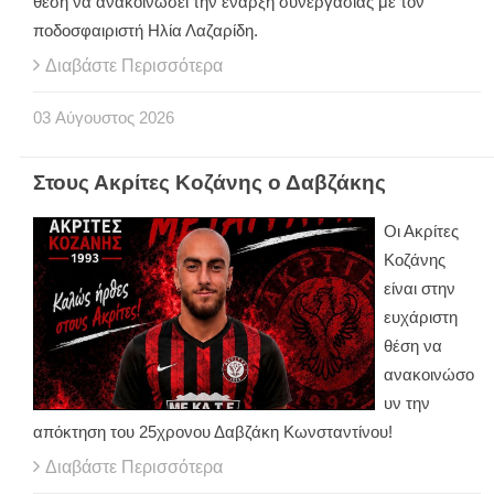
θέση να ανακοινώσει την έναρξη συνεργασίας με τον
ποδοσφαιριστή Ηλία Λαζαρίδη.
Διαβάστε Περισσότερα
03
Αύγουστος
2026
Στους Ακρίτες Κοζάνης ο Δαβζάκης
Οι Ακρίτες
Κοζάνης
είναι στην
ευχάριστη
θέση να
ανακοινώσο
υν την
απόκτηση του 25χρονου Δαβζάκη Κωνσταντίνου!
Διαβάστε Περισσότερα