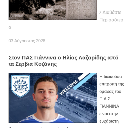
Διαβάστε
Περισσότερ
α
03
Αύγουστος
2026
Στον ΠΑΣ Γιάννινα ο Ηλίας Λαζαρίδης από
τα Σέρβια Κοζάνης
Η διοικούσα
επιτροπή της
ομάδας του
Π.Α.Σ.
ΓΙΑΝΝΙΝΑ
είναι στην
ευχάριστη