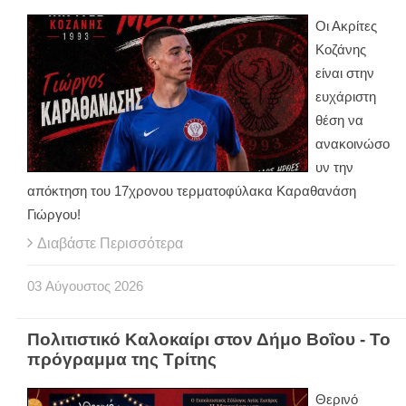
Οι Ακρίτες
Κοζάνης
είναι στην
ευχάριστη
θέση να
ανακοινώσο
υν την
απόκτηση του 17χρονου τερματοφύλακα Καραθανάση
Γιώργου!
Διαβάστε Περισσότερα
03
Αύγουστος
2026
Πολιτιστικό Καλοκαίρι στον Δήμο Βοΐου - Το
πρόγραμμα της Τρίτης
Θερινό