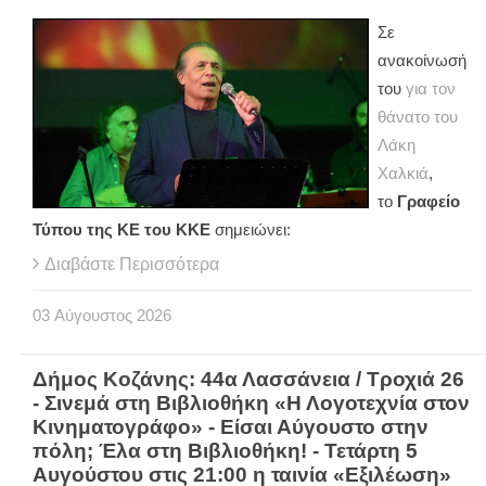
Σε
ανακοίνωσή
του
για τον
θάνατο του
Λάκη
Χαλκιά
,
το
Γραφείο
Τύπου της ΚΕ του ΚΚΕ
σημειώνει:
Διαβάστε Περισσότερα
03
Αύγουστος
2026
Δήμος Κοζάνης: 44α Λασσάνεια / Τροχιά 26
- Σινεμά στη Βιβλιοθήκη «Η Λογοτεχνία στον
Κινηματογράφο» - Είσαι Αύγουστο στην
πόλη; Έλα στη Βιβλιοθήκη! - Τετάρτη 5
Αυγούστου στις 21:00 η ταινία «Εξιλέωση»