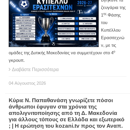
ζευγάρια της
ης
1
Φάσης
του
Κυπέλλου
Ερασιτεχνώ
ν, με τις
ο
ομάδες της Δυτικής Μακεδονίας να συμμετέχουν στο 4
γκρουπ.
Διαβάστε Περισσότερα
04
Αύγουστος
2026
Κύριε Ν. Παπαθανάση γνωρίζετε πόσοι
άνθρωποι έφυγαν στα χρόνια της
απολιγνιτοποίησης από τη Δ. Μακεδονία
για άλλους τόπους σε Ελλάδα και εξωτερικό
; | Η ερώτηση του kozani.tv προς τον Αναπ.