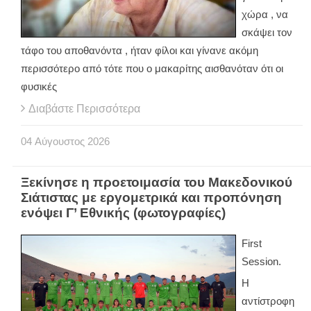
χώρα , να
σκάψει τον
τάφο του αποθανόντα , ήταν φίλοι και γίνανε ακόμη
περισσότερο από τότε που ο μακαρίτης αισθανόταν ότι οι
φυσικές
Διαβάστε Περισσότερα
04
Αύγουστος
2026
Ξεκίνησε η προετοιμασία του Μακεδονικού
Σιάτιστας με εργομετρικά και προπόνηση
ενόψει Γ’ Εθνικής (φωτογραφίες)
First
Session.
Η
αντίστροφη