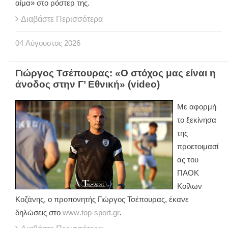
αίμα» στο ρόστερ της.
Διαβάστε Περισσότερα
04
Αύγουστος
2026
Γιώργος Τσέπουρας: «Ο στόχος μας είναι η
άνοδος στην Γ’ Εθνική» (video)
Με αφορμή
το ξεκίνησα
της
προετοιμασί
ας του
ΠΑΟΚ
Κοίλων
Κοζάνης, ο προπονητής Γιώργος Τσέπουρας, έκανε
δηλώσεις στο
www
.
top
-
sport
.
gr
.