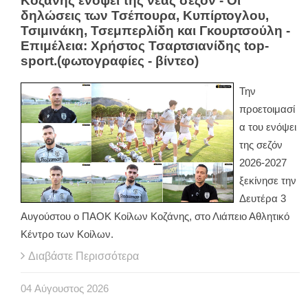
Κοζάνης ενόψει της νέας σεζόν - Οι
δηλώσεις των Τσέπουρα, Κυπίρτογλου,
Τσιμινάκη, Τσεμπερλίδη και Γκουρτσούλη -
Επιμέλεια: Χρήστος Τσαρτσιανίδης top-
sport.(φωτογραφίες - βίντεο)
Την
προετοιμασί
α του ενόψει
της σεζόν
2026-2027
ξεκίνησε την
Δευτέρα 3
Αυγούστου ο ΠΑΟΚ Κοίλων Κοζάνης, στο Λιάπειο Αθλητικό
Κέντρο των Κοίλων.
Διαβάστε Περισσότερα
04
Αύγουστος
2026