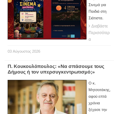
Σινεμά για
Παιδιά στη
Σιάτιστα.
Διαβάστε
Περισσότερ
α
03
Αύγουστος
2026
Π. Κουκουλόπουλος: «Να σπάσουμε τους
Δήμους ή τον υπερσυγκεντρωτισμό;»
Ο κ.
Μητσοτάκης,
αφού επτά
χρόνια
ξέχασε την