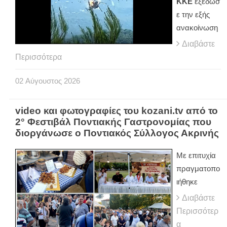
ΚΚΕ
εξέδωσ
ε την εξής
ανακοίνωση
Διαβάστε
Περισσότερα
02
Αύγουστος
2026
video και φωτογραφίες του kozani.tv από το
2° Φεστιβάλ Ποντιακής Γαστρονομίας που
διοργάνωσε ο Ποντιακός Σύλλογος Ακρινής
Με επιτυχία
πραγματοπο
ιήθηκε
Διαβάστε
Περισσότερ
α