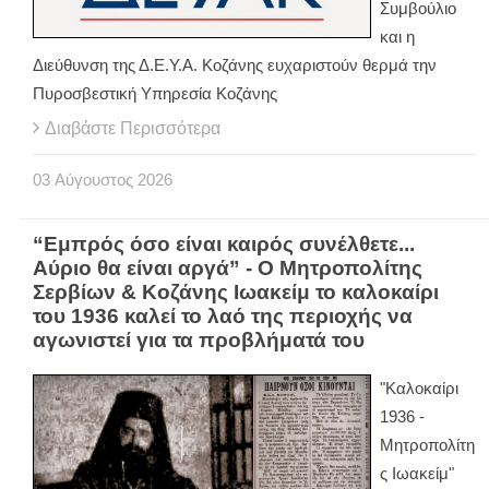
Συμβούλιο
και η
Διεύθυνση της Δ.Ε.Υ.Α. Κοζάνης ευχαριστούν θερμά την
Πυροσβεστική Υπηρεσία Κοζάνης
Διαβάστε Περισσότερα
03
Αύγουστος
2026
“Εμπρός όσο είναι καιρός συνέλθετε...
Αύριο θα είναι αργά” - Ο Μητροπολίτης
Σερβίων & Κοζάνης Ιωακείμ το καλοκαίρι
του 1936 καλεί το λαό της περιοχής να
αγωνιστεί για τα προβλήματά του
"Καλοκαίρι
1936 -
Μητροπολίτη
ς Ιωακείμ"