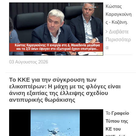
Κώστας
Καραγκούνη
ς - Κοζάνη.
Διαβάστε
Περισσότερ
α
03
Αύγουστος
2026
Το ΚΚΕ για την σύγκρουση των
ελικοπτέρων: Η μάχη με τις φλόγες είναι
άνιση εξαιτίας της έλλειψης σχεδίου
αντιπυρικής θωράκισης
Το
Γραφείο
Τύπου της
ΚΕ του