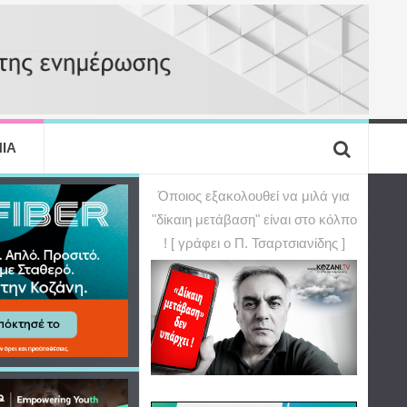
ΙΑ
Όποιος εξακολουθεί να μιλά για
"δίκαιη μετάβαση" είναι στο κόλπο
! [ γράφει ο Π. Τσαρτσιανίδης ]