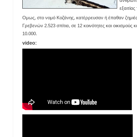
άνθρωποι
εξαιτία
Ομως, στο νομό Κοζάνης, κατέρρευσαν ή έπαθαν ζημιές 7
Γρεβενών 2.523 σπίτια, σε 12 κοινότητες και οικισμούς κ
10.000.
video: