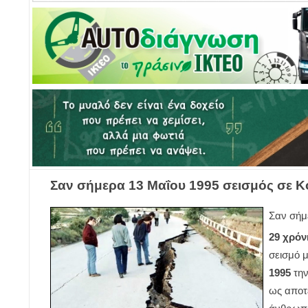
Σαν σήμερα 13 Μαΐου 1995 σεισμός σε Κο
Σαν σήμ
29 χρόν
σεισμό μ
1995
την
ως αποτ