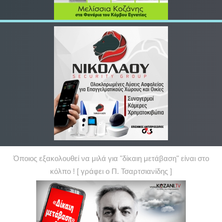
Όποιος εξακολουθεί να μιλά για "δίκαιη μετάβαση" είναι στο
κόλπο ! [ γράφει ο Π. Τσαρτσιανίδης ]