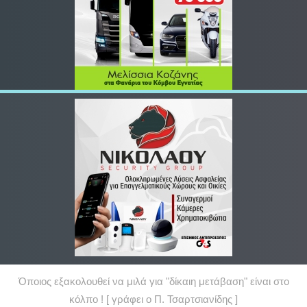
Όποιος εξακολουθεί να μιλά για "δίκαιη μετάβαση" είναι στο
κόλπο ! [ γράφει ο Π. Τσαρτσιανίδης ]