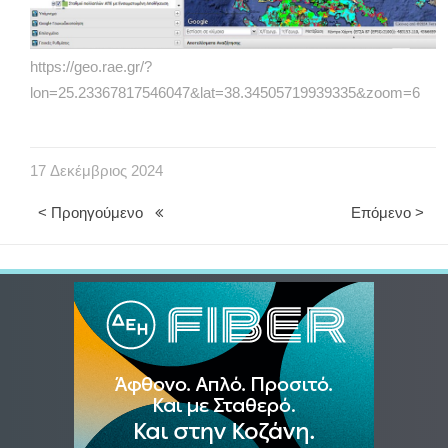
https://geo.rae.gr/?
lon=25.23367817546047&lat=38.34505719939335&zoom=6
17
Δεκέμβριος
2024
< Προηγούμενο
Επόμενο >