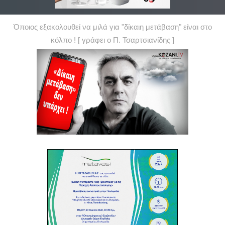
Όποιος εξακολουθεί να μιλά για "δίκαιη μετάβαση" είναι στο
κόλπο ! [ γράφει ο Π. Τσαρτσιανίδης ]