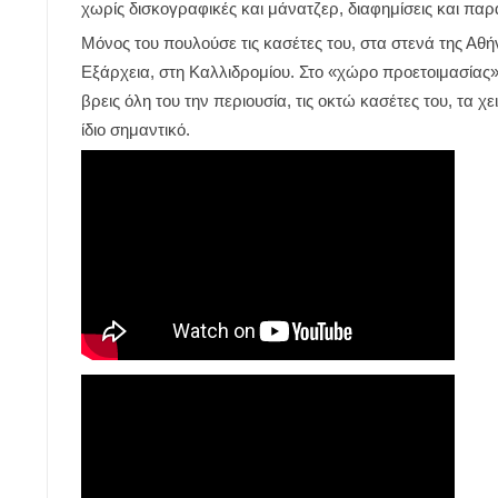
χωρίς δισκογραφικές και μάνατζερ, διαφημίσεις και πα
Μόνος του πουλούσε τις κασέτες του, στα στενά της Αθή
Εξάρχεια, στη Καλλιδρομίου. Στο «χώρο προετοιμασίας»
βρεις όλη του την περιουσία, τις οκτώ κασέτες του, τα χ
ίδιο σημαντικό.