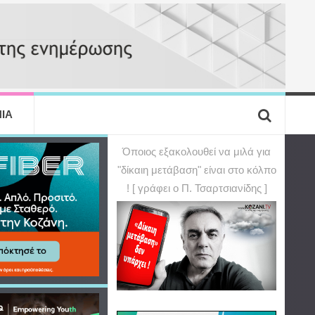
ΙΑ
Όποιος εξακολουθεί να μιλά για
"δίκαιη μετάβαση" είναι στο κόλπο
! [ γράφει ο Π. Τσαρτσιανίδης ]