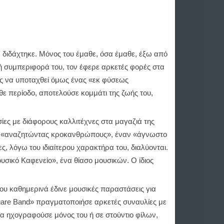
ν διδάχτηκε. Μόνος του έμαθε, όσα έμαθε, έξω από
ή συμπεριφορά του, τον έφερε αρκετές φορές στα
ώς να υποταχθεί όμως ένας «εκ φύσεως
θε περίοδο, αποτελούσε κομμάτι της ζωής του,
ίες με διάφορους καλλιτέχνες στα μαγαζιά της
του «αναζητώντας κροκανθρώπους», έναν «άγνωστο
, λόγω του ιδιαίτερου χαρακτήρα του, διαλύονται.
σικό Καφενείο», ένα θίασο μουσικών. Ο ίδιος
που καθημερινά έδινε μουσικές παραστάσεις για
uare Band» πραγματοποιήσε αρκετές συναυλίες με
 τα ηχογραφούσε μόνος του ή σε στούντιο φίλων,