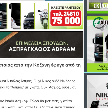
οποιός από την Κοζάνη έφυγε από τη
μαι Νικόλας Άσιμος. Ουχί Νίκος ουδέ Νικόλαος.
και το "Άσιμος" με γιώτα. Ουχί Ασίμος, ουδεμίαν
ον Ισαάκ Ασίμωφ. Τώρα θα μου πεις, γιατί το
 με γιώτα. Γιατί, όταν λέμε "ο τάδε είναι άσημος