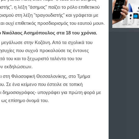
στής", η λέξη "άσημος" παίζει το ρόλο επιθετικού
ισμού στη λέξη "τραγουδιστής" και γράφεται με
αι ουχί επιθετικός προσδιορισμός του εαυτού μου».
ο Νικόλαος Ασημόπουλος στα 18 του χρόνια.
ι μεγάλωσε στην Κοζάνη. Από τα σχολικά του
 ανησυχίες που συχνά προκαλούσε τις έντονες
ά του και το ξεχωριστό ταλέντο του τον
ών εκδηλώσεων.
νει στη Φιλοσοφική Θεσσαλονίκης, στο Τμήμα
υ. Σε ένα κείμενο που έστειλε σε τοπική
νει δημοσιογράφος- υπογράφει για πρώτη φορά με
 ως επίσημο όνομά του.