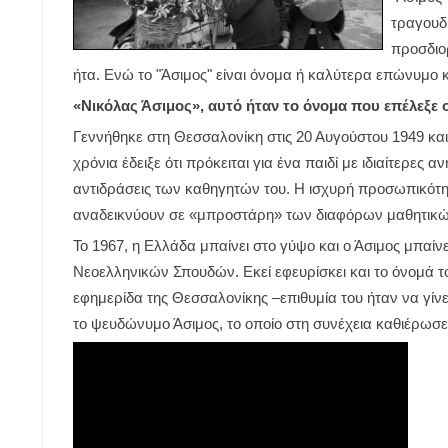
τραγουδι
προσδιορ
ήτα. Ενώ το "Άσιμος" είναι όνομα ή καλύτερα επώνυμο κ
«Νικόλας Άσιμος», αυτό ήταν το όνομα που επέλεξε 
Γεννήθηκε στη Θεσσαλονίκη στις 20 Αυγούστου 1949 κα
χρόνια έδειξε ότι πρόκειται για ένα παιδί με ιδιαίτερες
αντιδράσεις των καθηγητών του. Η ισχυρή προσωπικότητ
αναδεικνύουν σε «μπροστάρη» των διαφόρων μαθητικ
Το 1967, η Ελλάδα μπαίνει στο γύψο και ο Άσιμος μπαί
Νεοελληνικών Σπουδών. Εκεί εφευρίσκει και το όνομά το
εφημερίδα της Θεσσαλονίκης –επιθυμία του ήταν να γί
το ψευδώνυμο Άσιμος, το οποίο στη συνέχεια καθιέρωσε