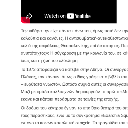
Την κιθάρα την είχε πάντα πάνω του, όμως ποτέ δεν τη
καλούπια και κανόνες. Η αντισυμβατική-αντικαθεστωτικ
κελιά της ασφάλειας Θεσσαλονίκης, επί δικτατορίας. Π
ανυπόταχτος»; Η σύγκρουση με την κοινωνία του, σε κά
ίσως και τη ζωή του ολόκληρη.
Το 1973 αποφασίζει να κατέβει στην Αθήνα. Οι συνεργασ
Πλάκας, τον κάνουν, όπως ο ίδιος γράφει στο βιβλίο 
– ευρύτατα γνωστό». Ωστόσο συχνά αυτές οι συνεργασίες
Μαζί με ομάδα καλλιτεχνών δημιουργούν το πρώτο «Μου
έκανε και κάποια περάσματα σε ταινίες της εποχής.
Οι δρόμοι του κέντρου έγιναν το υπαίθριο θέατρό του ό
τους περαστικούς, ενώ με το συγκρότημα «Exarchia Sq
έντονο το κοινωνικοπολιτικό στοιχείο. Τα τραγούδια του