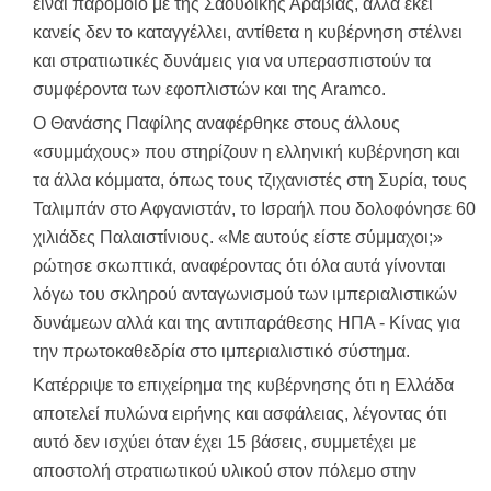
είναι παρόμοιο με της Σαουδικής Αραβίας, αλλά εκεί
κανείς δεν το καταγγέλλει, αντίθετα η κυβέρνηση στέλνει
και στρατιωτικές δυνάμεις για να υπερασπιστούν τα
συμφέροντα των εφοπλιστών και της Aramco.
Ο Θανάσης Παφίλης αναφέρθηκε στους άλλους
«συμμάχους» που στηρίζουν η ελληνική κυβέρνηση και
τα άλλα κόμματα, όπως τους τζιχανιστές στη Συρία, τους
Ταλιμπάν στο Αφγανιστάν, το Ισραήλ που δολοφόνησε 60
χιλιάδες Παλαιστίνιους. «Με αυτούς είστε σύμμαχοι;»
ρώτησε σκωπτικά, αναφέροντας ότι όλα αυτά γίνονται
λόγω του σκληρού ανταγωνισμού των ιμπεριαλιστικών
δυνάμεων αλλά και της αντιπαράθεσης ΗΠΑ - Κίνας για
την πρωτοκαθεδρία στο ιμπεριαλιστικό σύστημα.
Κατέρριψε το επιχείρημα της κυβέρνησης ότι η Ελλάδα
αποτελεί πυλώνα ειρήνης και ασφάλειας, λέγοντας ότι
αυτό δεν ισχύει όταν έχει 15 βάσεις, συμμετέχει με
αποστολή στρατιωτικού υλικού στον πόλεμο στην