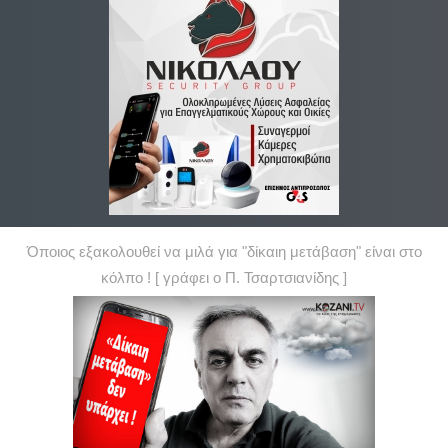
Όποιος εξακολουθεί να μιλά για "δίκαιη μετάβαση" είναι στο
κόλπο ! [ γράφει ο Π. Τσαρτσιανίδης ]