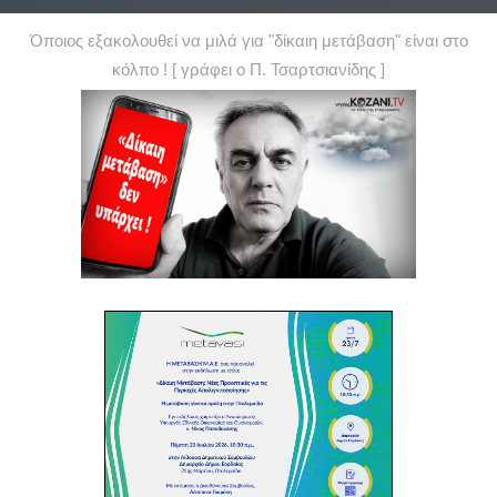
Όποιος εξακολουθεί να μιλά για "δίκαιη μετάβαση" είναι στο
κόλπο ! [ γράφει ο Π. Τσαρτσιανίδης ]