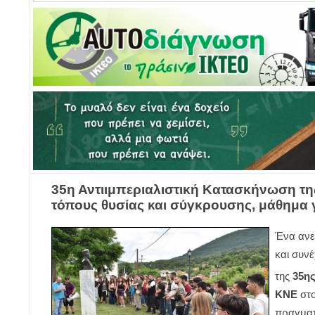
35η Αντιιμπεριαλιστική Κατασκήνωση τη
τόπους θυσίας και σύγκρουσης, μάθημα 
Ένα ανε
και συν
της
35ης
ΚΝΕ
στ
πραγματ