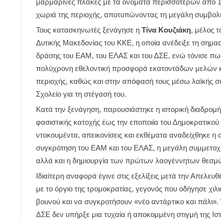
μαρμάρινες πλάκες με τα ονόματα περισσότερων από 1
χωριά της περιοχής, αποτυπώνοντας τη μεγάλη συμβο
Τους κατασκηνωτές ξενάγησε η
Τίνα Κουζιάκη
, μέλος 
Δυτικής Μακεδονίας του ΚΚΕ, η οποία ανέδειξε τη σημασ
δράσης του ΕΑΜ, του ΕΛΑΣ και του ΔΣΕ, ενώ τόνισε πως
πολύχρονη εθελοντική προσφορά εκατοντάδων μελών κα
περιοχής, καθώς και στην απόφασή τους μέσω λαϊκής σ
Σχολείο για τη στέγασή του.
Κατά την ξενάγηση, παρουσιάστηκε η ιστορική διαδρομή 
φασιστικής κατοχής έως την εποποιία του Δημοκρατικο
ντοκουμέντα, απεικονίσεις και εκθέματα αναδείχθηκε η
συγκρότηση του ΕΑΜ και του ΕΛΑΣ, η μεγάλη συμμετοχή
αλλά και η δημιουργία των πρώτων λαογέννητων θεσμών
Ιδιαίτερη αναφορά έγινε στις εξελίξεις μετά την Απελε
με το όργιο της τρομοκρατίας, γεγονός που οδήγησε χι
βουνού και να συγκροτήσουν «νέο αντάρτικο και πάλι»
ΔΣΕ δεν υπήρξε μια τυχαία ή αποκομμένη στιγμή της Ισ