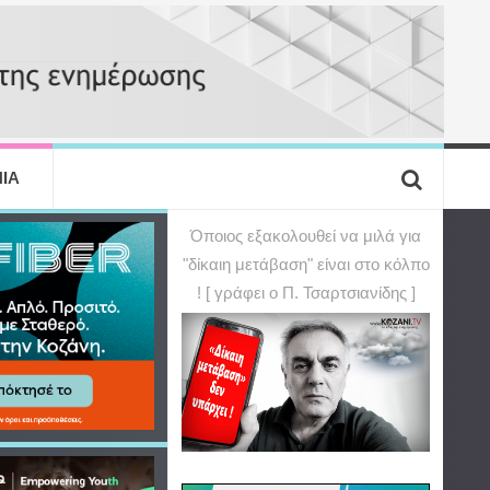
ΙΑ
Όποιος εξακολουθεί να μιλά για
"δίκαιη μετάβαση" είναι στο κόλπο
! [ γράφει ο Π. Τσαρτσιανίδης ]