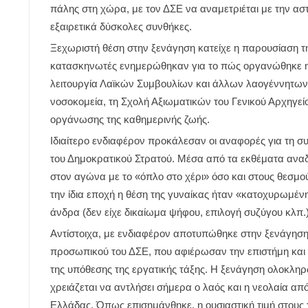
πάλης στη χώρα, με τον ΔΣΕ να αναμετριέται με την αστ
εξαιρετικά δύσκολες συνθήκες.
Ξεχωριστή θέση στην ξενάγηση κατείχε η παρουσίαση τ
κατασκηνωτές ενημερώθηκαν για το πώς οργανώθηκε η ζ
λειτουργία Λαϊκών Συμβουλίων και άλλων λαογέννητων θ
νοσοκομεία, τη Σχολή Αξιωματικών του Γενικού Αρχηγεί
οργάνωσης της καθημερινής ζωής.
Ιδιαίτερο ενδιαφέρον προκάλεσαν οι αναφορές για τη σ
του Δημοκρατικού Στρατού. Μέσα από τα εκθέματα αναδ
στον αγώνα με το «όπλο στο χέρι» όσο και στους θεσμούς 
την ίδια εποχή η θέση της γυναίκας ήταν «κατοχυρωμένη
άνδρα (δεν είχε δικαίωμα ψήφου, επιλογή συζύγου κλπ
Αντίστοιχα, με ενδιαφέρον αποτυπώθηκε στην ξενάγηση 
προσωπικού του ΔΣΕ, που αφιέρωσαν την επιστήμη και τι
της υπόθεσης της εργατικής τάξης. Η ξενάγηση ολοκλ
χρειάζεται να αντλήσει σήμερα ο λαός και η νεολαία απ
Ελλάδας. Όπως επισημάνθηκε, η ουσιαστική τιμή στους 